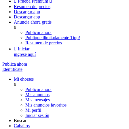

Prueba Premium

Resumen de precios
Descargar app
Descargar app
Anuncia ahora gratis
b
Publicar ahora
Publique ilimitadamente
Tipp!
Resumen de precios

Iniciar
ingrese aquí
Publica ahora
Identifícate
Mi ehorses
b
Publicar ahora
Mis anuncios
Mis mensajes
Mis anuncios favoritos
Mi perfil
Iniciar sesión
Buscar
Caballos