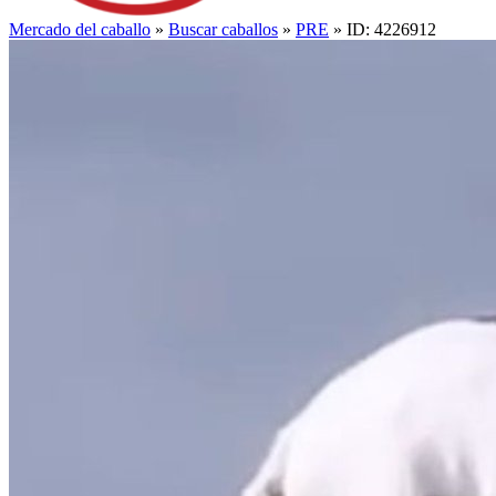
Mercado del caballo
»
Buscar caballos
»
PRE
» ID: 4226912