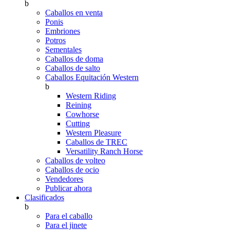
b
Caballos en venta
Ponis
Embriones
Potros
Sementales
Caballos de doma
Caballos de salto
Caballos Equitación Western
b
Western Riding
Reining
Cowhorse
Cutting
Western Pleasure
Caballos de TREC
Versatility Ranch Horse
Caballos de volteo
Caballos de ocio
Vendedores
Publicar ahora
Clasificados
b
Para el caballo
Para el jinete