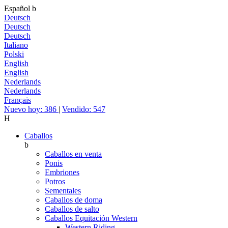
Español
b
Deutsch
Deutsch
Deutsch
Italiano
Polski
English
English
Nederlands
Nederlands
Français
Nuevo hoy: 386
|
Vendido: 547
H
Caballos
b
Caballos en venta
Ponis
Embriones
Potros
Sementales
Caballos de doma
Caballos de salto
Caballos Equitación Western
Western Riding