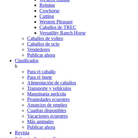
Reining
Cowhorse
Cutting
Western Pleasure
Caballos de TREC
Versatility Ranch Horse
Caballos de volteo
Caballos de ocio
Vendedores
Publicar ahora
Clasificados
b
Para el caballo
Para el jinete
Alimentación de caballos
Transporte y vehículos
Maquinaria agrícola
Propiedades ecuestres
Anuncios de empleo
Cuadras disponibles
Vacaciones ecuestres
Más animales
Publicar ahora
Revista