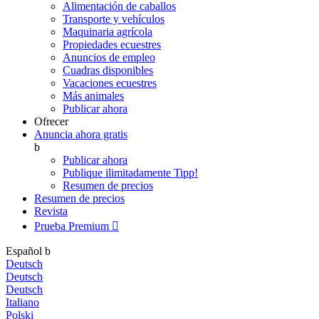
Alimentación de caballos
Transporte y vehículos
Maquinaria agrícola
Propiedades ecuestres
Anuncios de empleo
Cuadras disponibles
Vacaciones ecuestres
Más animales
Publicar ahora
Ofrecer
Anuncia ahora gratis
b
Publicar ahora
Publique ilimitadamente
Tipp!
Resumen de precios
Resumen de precios
Revista
Prueba Premium

Español
b
Deutsch
Deutsch
Deutsch
Italiano
Polski