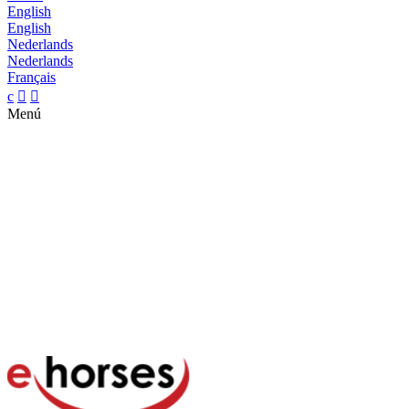
English
English
Nederlands
Nederlands
Français
c


Menú