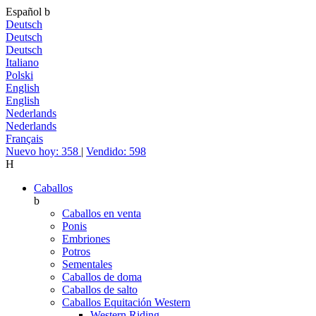
Español
b
Deutsch
Deutsch
Deutsch
Italiano
Polski
English
English
Nederlands
Nederlands
Français
Nuevo hoy: 358
|
Vendido: 598
H
Caballos
b
Caballos en venta
Ponis
Embriones
Potros
Sementales
Caballos de doma
Caballos de salto
Caballos Equitación Western
Western Riding