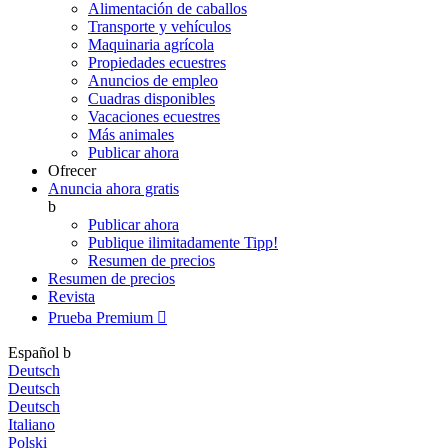
Alimentación de caballos
Transporte y vehículos
Maquinaria agrícola
Propiedades ecuestres
Anuncios de empleo
Cuadras disponibles
Vacaciones ecuestres
Más animales
Publicar ahora
Ofrecer
Anuncia ahora gratis
b
Publicar ahora
Publique ilimitadamente
Tipp!
Resumen de precios
Resumen de precios
Revista
Prueba Premium

Español
b
Deutsch
Deutsch
Deutsch
Italiano
Polski