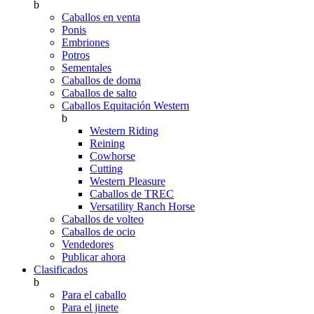
b
Caballos en venta
Ponis
Embriones
Potros
Sementales
Caballos de doma
Caballos de salto
Caballos Equitación Western
b
Western Riding
Reining
Cowhorse
Cutting
Western Pleasure
Caballos de TREC
Versatility Ranch Horse
Caballos de volteo
Caballos de ocio
Vendedores
Publicar ahora
Clasificados
b
Para el caballo
Para el jinete