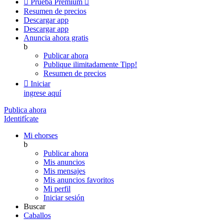

Prueba Premium

Resumen de precios
Descargar app
Descargar app
Anuncia ahora gratis
b
Publicar ahora
Publique ilimitadamente
Tipp!
Resumen de precios

Iniciar
ingrese aquí
Publica ahora
Identifícate
Mi ehorses
b
Publicar ahora
Mis anuncios
Mis mensajes
Mis anuncios favoritos
Mi perfil
Iniciar sesión
Buscar
Caballos