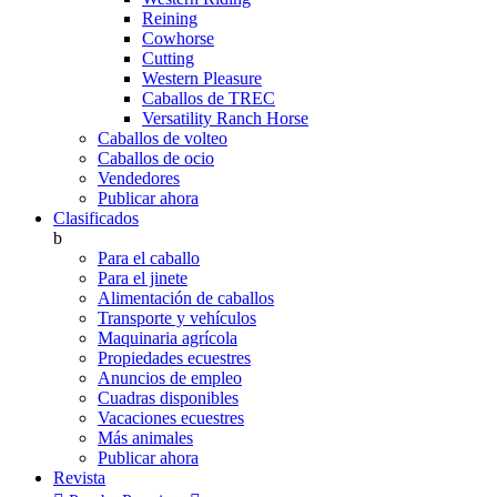
Reining
Cowhorse
Cutting
Western Pleasure
Caballos de TREC
Versatility Ranch Horse
Caballos de volteo
Caballos de ocio
Vendedores
Publicar ahora
Clasificados
b
Para el caballo
Para el jinete
Alimentación de caballos
Transporte y vehículos
Maquinaria agrícola
Propiedades ecuestres
Anuncios de empleo
Cuadras disponibles
Vacaciones ecuestres
Más animales
Publicar ahora
Revista