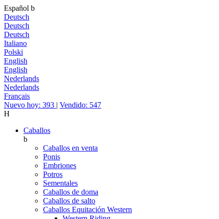
Español
b
Deutsch
Deutsch
Deutsch
Italiano
Polski
English
English
Nederlands
Nederlands
Français
Nuevo hoy: 393
|
Vendido: 547
H
Caballos
b
Caballos en venta
Ponis
Embriones
Potros
Sementales
Caballos de doma
Caballos de salto
Caballos Equitación Western
Western Riding