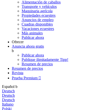
Alimentación de caballos
Transporte y vehículos
Maquinaria agrícola
Propiedades ecuestres
Anuncios de empleo
Cuadras disponibles
Vacaciones ecuestres
Más animales
Publicar ahora
Ofrecer
Anuncia ahora gratis
b
Publicar ahora
Publique ilimitadamente
Tipp!
Resumen de precios
Resumen de precios
Revista
Prueba Premium

Español
b
Deutsch
Deutsch
Deutsch
Italiano
Polski