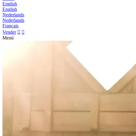
English
English
Nederlands
Nederlands
Français
Vender


Menú