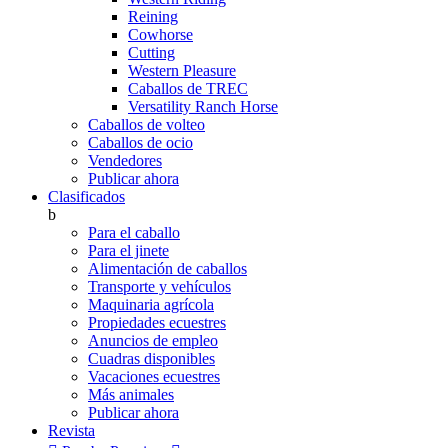
Reining
Cowhorse
Cutting
Western Pleasure
Caballos de TREC
Versatility Ranch Horse
Caballos de volteo
Caballos de ocio
Vendedores
Publicar ahora
Clasificados
b
Para el caballo
Para el jinete
Alimentación de caballos
Transporte y vehículos
Maquinaria agrícola
Propiedades ecuestres
Anuncios de empleo
Cuadras disponibles
Vacaciones ecuestres
Más animales
Publicar ahora
Revista