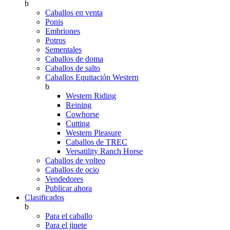
b
Caballos en venta
Ponis
Embriones
Potros
Sementales
Caballos de doma
Caballos de salto
Caballos Equitación Western
b
Western Riding
Reining
Cowhorse
Cutting
Western Pleasure
Caballos de TREC
Versatility Ranch Horse
Caballos de volteo
Caballos de ocio
Vendedores
Publicar ahora
Clasificados
b
Para el caballo
Para el jinete