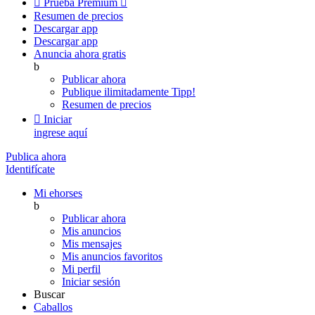

Prueba Premium

Resumen de precios
Descargar app
Descargar app
Anuncia ahora gratis
b
Publicar ahora
Publique ilimitadamente
Tipp!
Resumen de precios

Iniciar
ingrese aquí
Publica ahora
Identifícate
Mi ehorses
b
Publicar ahora
Mis anuncios
Mis mensajes
Mis anuncios favoritos
Mi perfil
Iniciar sesión
Buscar
Caballos