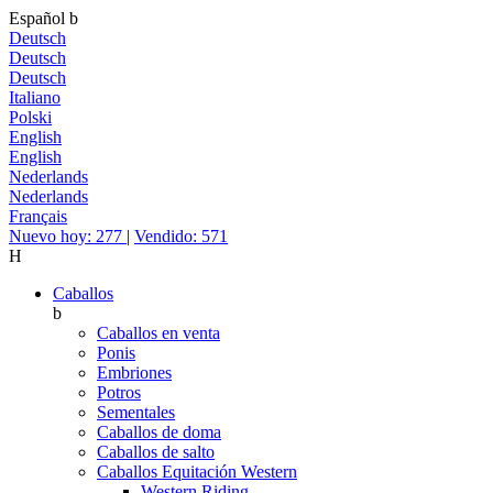
Español
b
Deutsch
Deutsch
Deutsch
Italiano
Polski
English
English
Nederlands
Nederlands
Français
Nuevo hoy: 277
|
Vendido: 571
H
Caballos
b
Caballos en venta
Ponis
Embriones
Potros
Sementales
Caballos de doma
Caballos de salto
Caballos Equitación Western
Western Riding