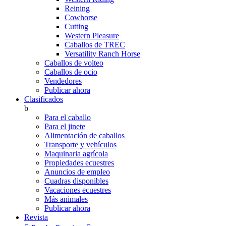
Reining
Cowhorse
Cutting
Western Pleasure
Caballos de TREC
Versatility Ranch Horse
Caballos de volteo
Caballos de ocio
Vendedores
Publicar ahora
Clasificados
b
Para el caballo
Para el jinete
Alimentación de caballos
Transporte y vehículos
Maquinaria agrícola
Propiedades ecuestres
Anuncios de empleo
Cuadras disponibles
Vacaciones ecuestres
Más animales
Publicar ahora
Revista