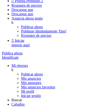

Prueba Premium

Resumen de precios
Descargar app
Descargar app
Anuncia ahora gratis
b
Publicar ahora
Publique ilimitadamente
Tipp!
Resumen de precios

Iniciar
ingrese aquí
Publica ahora
Identifícate
Mi ehorses
b
Publicar ahora
Mis anuncios
Mis mensajes
Mis anuncios favoritos
Mi perfil
Iniciar sesión
Buscar
Caballos