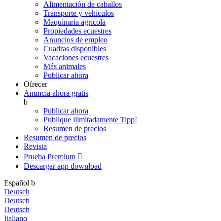
Alimentación de caballos
Transporte y vehículos
Maquinaria agrícola
Propiedades ecuestres
Anuncios de empleo
Cuadras disponibles
Vacaciones ecuestres
Más animales
Publicar ahora
Ofrecer
Anuncia ahora gratis
b
Publicar ahora
Publique ilimitadamente
Tipp!
Resumen de precios
Resumen de precios
Revista
Prueba Premium

Descargar app
download
Español
b
Deutsch
Deutsch
Deutsch
Italiano