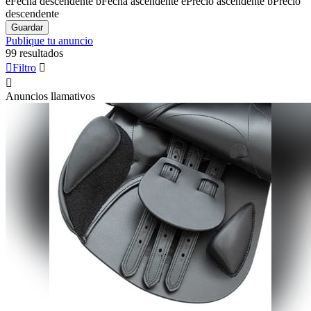
e
Fecha descendente
b
Fecha ascendente
e
Precio ascendente
b
Precio
descendente
Guardar
Publique tu anuncio
99 resultados

Filtro


Anuncios llamativos