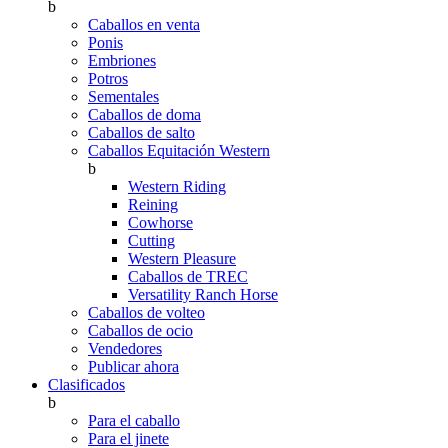
b
Caballos en venta
Ponis
Embriones
Potros
Sementales
Caballos de doma
Caballos de salto
Caballos Equitación Western
b
Western Riding
Reining
Cowhorse
Cutting
Western Pleasure
Caballos de TREC
Versatility Ranch Horse
Caballos de volteo
Caballos de ocio
Vendedores
Publicar ahora
Clasificados
b
Para el caballo
Para el jinete