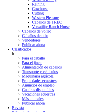
Reining
Cowhorse
Cutting
Western Pleasure
Caballos de TREC
Versatility Ranch Horse
Caballos de volteo
Caballos de ocio
Vendedores
Publicar ahora
Clasificados
b
Para el caballo
Para el jinete
Alimentación de caballos
Transporte y vehículos
Maquinaria agrícola
Propiedades ecuestres
Anuncios de empleo
Cuadras disponibles
Vacaciones ecuestres
Más animales
Publicar ahora
Revista