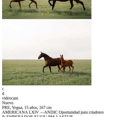
c
d
videocam
Nuevo
PRE, Yegua, 15 años, 167 cm
AMERICANA LXIV —ANDIC Oportunidad para criadores
P: EMPERADOR XLVII | PM: LASTUR