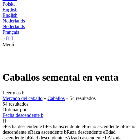
Polski
English
English
Nederlands
Nederlands
Français
c


Menú
Caballos semental en venta
Leer mas
b
Mercado del caballo
»
Caballos
»
54 resultados
54 resultados
Ordenar por
Fecha descendente
b
H
e
Fecha descendente
b
Fecha ascendente
e
Precio ascendente
b
Precio
descendente
e
Raza ascendente
b
Raza descendente
e
Edad
ascendente
b
Edad descendente
e
Alzada ascendente
b
Alzada