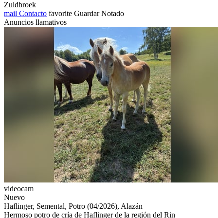
Zuidbroek
mail
Contacto
favorite
Guardar
Notado
Anuncios llamativos
videocam
Nuevo
Haflinger, Semental, Potro (04/2026), Alazán
Hermoso potro de cría de Haflinger de la región del Rin