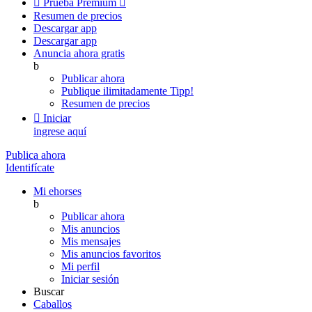

Prueba Premium

Resumen de precios
Descargar app
Descargar app
Anuncia ahora gratis
b
Publicar ahora
Publique ilimitadamente
Tipp!
Resumen de precios

Iniciar
ingrese aquí
Publica ahora
Identifícate
Mi ehorses
b
Publicar ahora
Mis anuncios
Mis mensajes
Mis anuncios favoritos
Mi perfil
Iniciar sesión
Buscar
Caballos