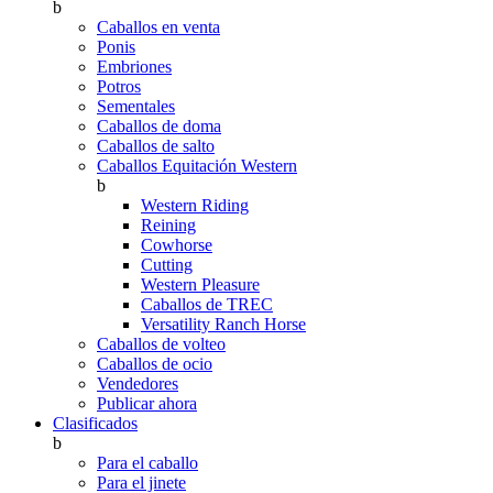
b
Caballos en venta
Ponis
Embriones
Potros
Sementales
Caballos de doma
Caballos de salto
Caballos Equitación Western
b
Western Riding
Reining
Cowhorse
Cutting
Western Pleasure
Caballos de TREC
Versatility Ranch Horse
Caballos de volteo
Caballos de ocio
Vendedores
Publicar ahora
Clasificados
b
Para el caballo
Para el jinete