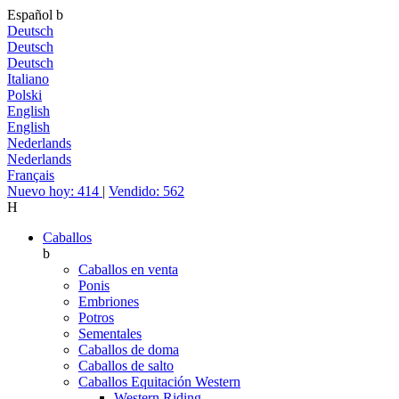
Español
b
Deutsch
Deutsch
Deutsch
Italiano
Polski
English
English
Nederlands
Nederlands
Français
Nuevo hoy: 414
|
Vendido: 562
H
Caballos
b
Caballos en venta
Ponis
Embriones
Potros
Sementales
Caballos de doma
Caballos de salto
Caballos Equitación Western
Western Riding