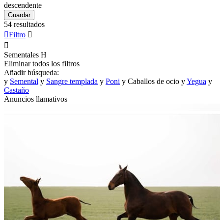
descendente
Guardar
54 resultados

Filtro


Sementales
H
Eliminar todos los filtros
Añadir búsqueda:
y
Semental
y
Sangre templada
y
Poni
y
Caballos de ocio
y
Yegua
y
Castaño
Anuncios llamativos