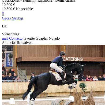
Cubriciones · Reining · Enganche · Doma clásica
10.500 €
10.500 € Negociable

Georg Strübig
DE
Vienenburg
mail
Contacto
favorite
Guardar
Notado
Anuncios llamativos