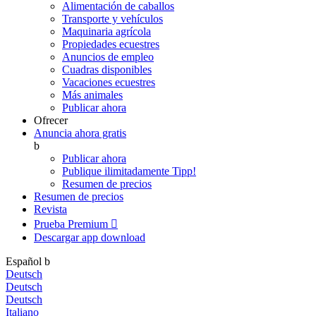
Alimentación de caballos
Transporte y vehículos
Maquinaria agrícola
Propiedades ecuestres
Anuncios de empleo
Cuadras disponibles
Vacaciones ecuestres
Más animales
Publicar ahora
Ofrecer
Anuncia ahora gratis
b
Publicar ahora
Publique ilimitadamente
Tipp!
Resumen de precios
Resumen de precios
Revista
Prueba Premium

Descargar app
download
Español
b
Deutsch
Deutsch
Deutsch
Italiano