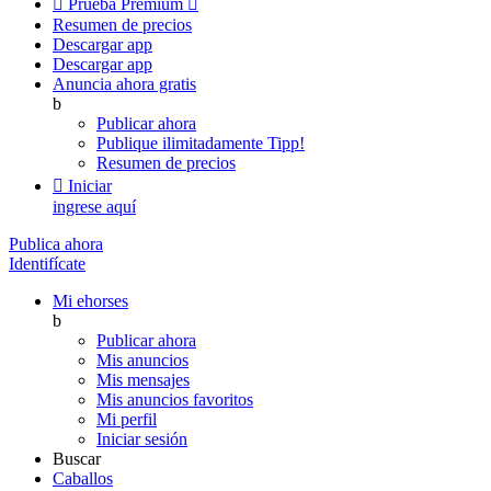

Prueba Premium

Resumen de precios
Descargar app
Descargar app
Anuncia ahora gratis
b
Publicar ahora
Publique ilimitadamente
Tipp!
Resumen de precios

Iniciar
ingrese aquí
Publica ahora
Identifícate
Mi ehorses
b
Publicar ahora
Mis anuncios
Mis mensajes
Mis anuncios favoritos
Mi perfil
Iniciar sesión
Buscar
Caballos