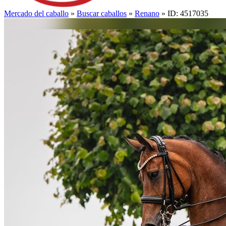
Mercado del caballo
»
Buscar caballos
»
Renano
» ID: 4517035