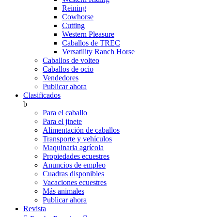
Reining
Cowhorse
Cutting
Western Pleasure
Caballos de TREC
Versatility Ranch Horse
Caballos de volteo
Caballos de ocio
Vendedores
Publicar ahora
Clasificados
b
Para el caballo
Para el jinete
Alimentación de caballos
Transporte y vehículos
Maquinaria agrícola
Propiedades ecuestres
Anuncios de empleo
Cuadras disponibles
Vacaciones ecuestres
Más animales
Publicar ahora
Revista