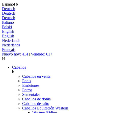
Español
b
Deutsch
Deutsch
Deutsch
Italiano
Polski
English
English
Nederlands
Nederlands
Français
Nuevo hoy: 414
|
Vendido: 617
H
Caballos
b
Caballos en venta
Ponis
Embriones
Potros
Sementales
Caballos de doma
Caballos de salto
Caballos Equitación Western
Western Riding