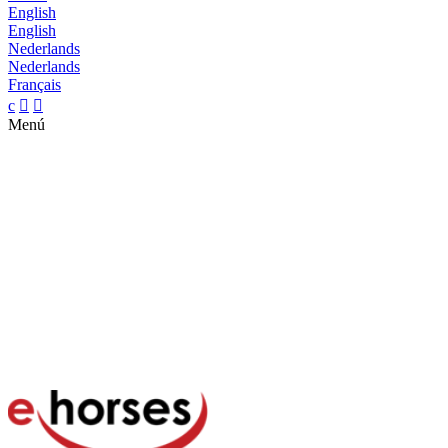
English
English
Nederlands
Nederlands
Français
c


Menú