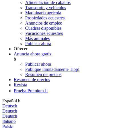
Alimentación de caballos
Transporte y vehículos
Maquinaria agrícola
Propiedades ecuestres
Anuncios de empleo
Cuadras disponibles
Vacaciones ecuestres
Más animales
Publicar ahora
Ofrecer
Anuncia ahora gratis
b
Publicar ahora
Publique ilimitadamente
Tipp!
Resumen de precios
Resumen de precios
Revista
Prueba Premium

Español
b
Deutsch
Deutsch
Deutsch
Italiano
Polski