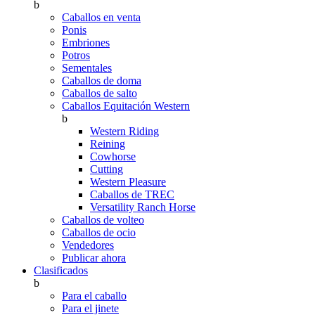
b
Caballos en venta
Ponis
Embriones
Potros
Sementales
Caballos de doma
Caballos de salto
Caballos Equitación Western
b
Western Riding
Reining
Cowhorse
Cutting
Western Pleasure
Caballos de TREC
Versatility Ranch Horse
Caballos de volteo
Caballos de ocio
Vendedores
Publicar ahora
Clasificados
b
Para el caballo
Para el jinete