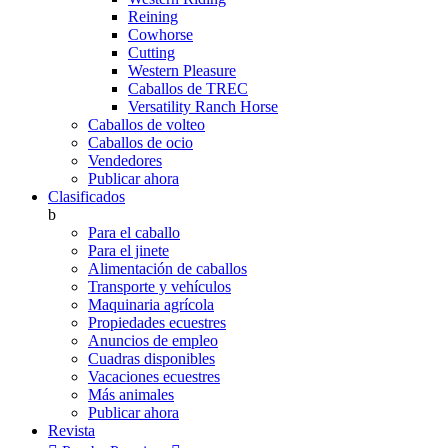
Reining
Cowhorse
Cutting
Western Pleasure
Caballos de TREC
Versatility Ranch Horse
Caballos de volteo
Caballos de ocio
Vendedores
Publicar ahora
Clasificados
b
Para el caballo
Para el jinete
Alimentación de caballos
Transporte y vehículos
Maquinaria agrícola
Propiedades ecuestres
Anuncios de empleo
Cuadras disponibles
Vacaciones ecuestres
Más animales
Publicar ahora
Revista