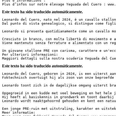
Plus d’informations :  

Plus d’infos sur notre élevage Yeguada del Cuero : www.
Este texto ha sido traducido automáticamente.
Leonardo del Cuero, nato nel 2024, è un cavallo stallon
Dal punto di vista genealogico, si distingue come figli
Leonardo si presenta quotidianamente come un cavallo mo
Cresciuto in branco, con molta libertà di movimento e a
Viene mantenuto senza ferrature e alimentato con un reg
Un giovane stallone PRE con carisma, carattere e un'ecc
Per ulteriori informazioni:  

Maggiori dettagli sulla nostra scuderia Yeguada del Cue
Este texto ha sido traducido automáticamente.
Leonardo del Cuero, geboren in 2024, is een uiterst aan
Foktechnisch overtuigt hij als zoon van onze beproefde 
Leonardo toont zich in de dagelijkse omgang uiterst bra
Opgegroeid in een kudde met veel beweging en het hele j
Hij heeft al basiskennis in grondwerk en toont daarbij 
Leonardo wordt naaktgehoornd gehouden en kent een natuu
Een jonge PRE-ruin met uitstraling, karakter en uitstek
Meer informatie:  
