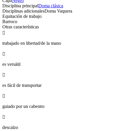
Capa
Negro
Disciplina principal
Doma clásica
Disciplinas adicionales
Doma Vaquera
Equitación de trabajo
Barroco
Otras características

trabajado en libertad/de la mano

es versátil

es fácil de transportar

guiado por un cabestro

descalzo