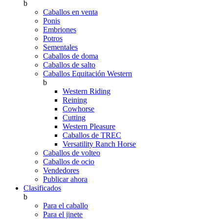
b
Caballos en venta
Ponis
Embriones
Potros
Sementales
Caballos de doma
Caballos de salto
Caballos Equitación Western
b
Western Riding
Reining
Cowhorse
Cutting
Western Pleasure
Caballos de TREC
Versatility Ranch Horse
Caballos de volteo
Caballos de ocio
Vendedores
Publicar ahora
Clasificados
b
Para el caballo
Para el jinete