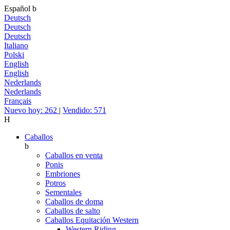
Español
b
Deutsch
Deutsch
Deutsch
Italiano
Polski
English
English
Nederlands
Nederlands
Français
Nuevo hoy: 262
|
Vendido: 571
H
Caballos
b
Caballos en venta
Ponis
Embriones
Potros
Sementales
Caballos de doma
Caballos de salto
Caballos Equitación Western
Western Riding