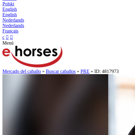
Polski
English
English
Nederlands
Nederlands
Français
c


Menú
Mercado del caballo
»
Buscar caballos
»
PRE
» ID: 4817973