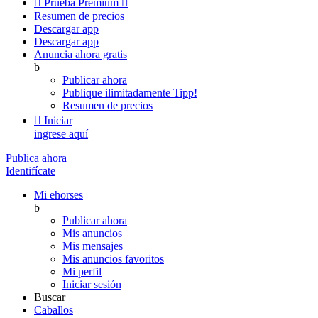

Prueba Premium

Resumen de precios
Descargar app
Descargar app
Anuncia ahora gratis
b
Publicar ahora
Publique ilimitadamente
Tipp!
Resumen de precios

Iniciar
ingrese aquí
Publica ahora
Identifícate
Mi ehorses
b
Publicar ahora
Mis anuncios
Mis mensajes
Mis anuncios favoritos
Mi perfil
Iniciar sesión
Buscar
Caballos