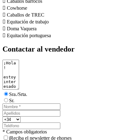

Caballos barrocos

Cowhorse

Caballos de TREC

Equitación de trabajo

Doma Vaquera

Equitación portuguesa
Contactar al vendedor
Sra./Srta.
Sr.
* Campos obligatorios
j
Reciba el newsletter de ehorses