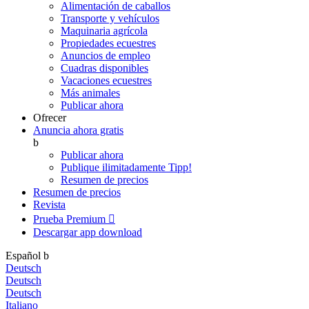
Alimentación de caballos
Transporte y vehículos
Maquinaria agrícola
Propiedades ecuestres
Anuncios de empleo
Cuadras disponibles
Vacaciones ecuestres
Más animales
Publicar ahora
Ofrecer
Anuncia ahora gratis
b
Publicar ahora
Publique ilimitadamente
Tipp!
Resumen de precios
Resumen de precios
Revista
Prueba Premium

Descargar app
download
Español
b
Deutsch
Deutsch
Deutsch
Italiano