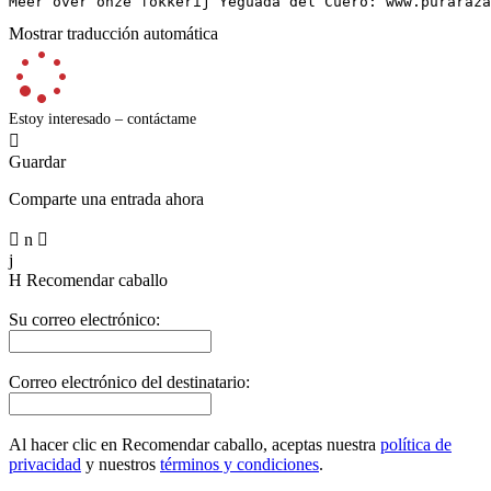
Meer over onze fokkerij Yeguada del Cuero: www.puraraza
Mostrar traducción automática
Estoy interesado – contáctame

Guardar
Comparte una entrada ahora

n

j
H
Recomendar caballo
Su correo electrónico:
Correo electrónico del destinatario:
Al hacer clic en Recomendar caballo, aceptas nuestra
política de
privacidad
y nuestros
términos y condiciones
.