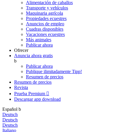
Alimentación de caballos
Transporte y vehículos
Maquinaria agrícola
Propiedades ecuestres
Anuncios de empleo
Cuadras disponibles
Vacaciones ecuestres
Más animales
Publicar ahora
Ofrecer
Anuncia ahora gratis
b
Publicar ahora
Publique ilimitadamente
Tipp!
Resumen de precios
Resumen de precios
Revista
Prueba Premium

Descargar app
download
Español
b
Deutsch
Deutsch
Deutsch
Italiano