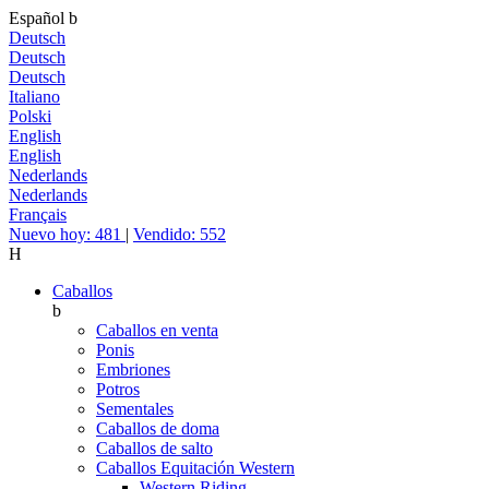
Español
b
Deutsch
Deutsch
Deutsch
Italiano
Polski
English
English
Nederlands
Nederlands
Français
Nuevo hoy: 481
|
Vendido: 552
H
Caballos
b
Caballos en venta
Ponis
Embriones
Potros
Sementales
Caballos de doma
Caballos de salto
Caballos Equitación Western
Western Riding