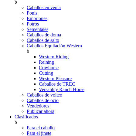
b
Caballos en venta
Ponis
Embriones
Potros
Sementales
Caballos de doma
Caballos de salto
Caballos Equitación Western
b
Western Riding
Reining
Cowhorse
Cutting
Western Pleasure
Caballos de TREC
Versatility Ranch Horse
Caballos de volteo
Caballos de ocio
Vendedores
Publicar ahora
Clasificados
b
Para el caballo
Para el jinete