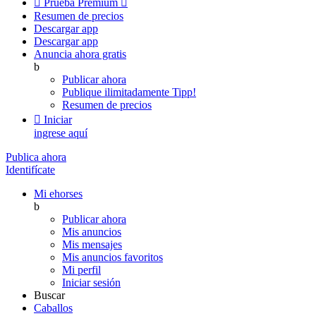

Prueba Premium

Resumen de precios
Descargar app
Descargar app
Anuncia ahora gratis
b
Publicar ahora
Publique ilimitadamente
Tipp!
Resumen de precios

Iniciar
ingrese aquí
Publica ahora
Identifícate
Mi ehorses
b
Publicar ahora
Mis anuncios
Mis mensajes
Mis anuncios favoritos
Mi perfil
Iniciar sesión
Buscar
Caballos