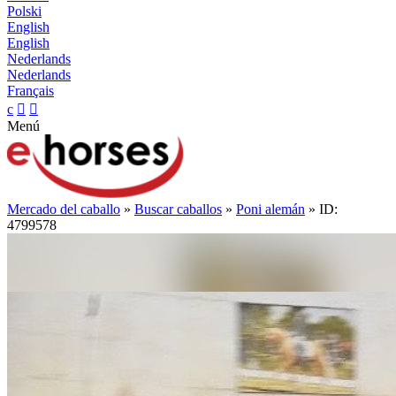
Polski
English
English
Nederlands
Nederlands
Français
c


Menú
Mercado del caballo
»
Buscar caballos
»
Poni alemán
» ID:
4799578