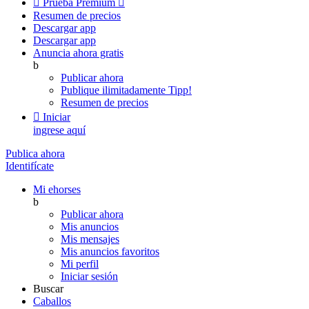

Prueba Premium

Resumen de precios
Descargar app
Descargar app
Anuncia ahora gratis
b
Publicar ahora
Publique ilimitadamente
Tipp!
Resumen de precios

Iniciar
ingrese aquí
Publica ahora
Identifícate
Mi ehorses
b
Publicar ahora
Mis anuncios
Mis mensajes
Mis anuncios favoritos
Mi perfil
Iniciar sesión
Buscar
Caballos