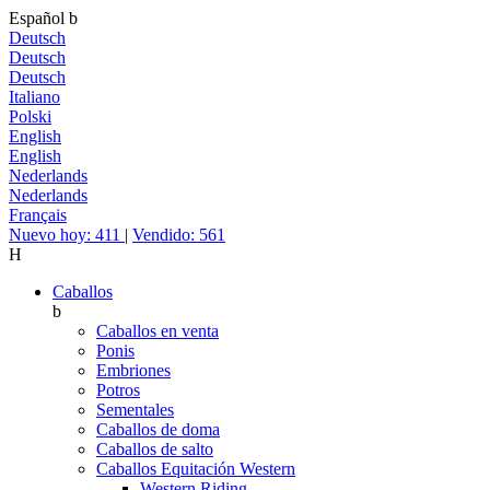
Español
b
Deutsch
Deutsch
Deutsch
Italiano
Polski
English
English
Nederlands
Nederlands
Français
Nuevo hoy: 411
|
Vendido: 561
H
Caballos
b
Caballos en venta
Ponis
Embriones
Potros
Sementales
Caballos de doma
Caballos de salto
Caballos Equitación Western
Western Riding