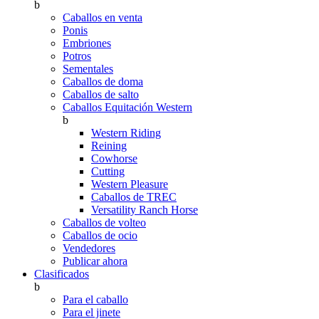
b
Caballos en venta
Ponis
Embriones
Potros
Sementales
Caballos de doma
Caballos de salto
Caballos Equitación Western
b
Western Riding
Reining
Cowhorse
Cutting
Western Pleasure
Caballos de TREC
Versatility Ranch Horse
Caballos de volteo
Caballos de ocio
Vendedores
Publicar ahora
Clasificados
b
Para el caballo
Para el jinete