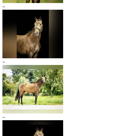
~
~
~