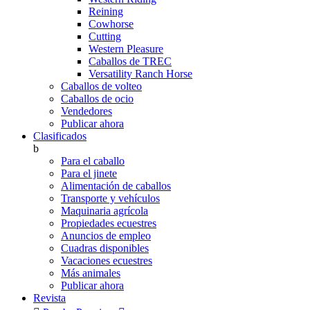
Reining
Cowhorse
Cutting
Western Pleasure
Caballos de TREC
Versatility Ranch Horse
Caballos de volteo
Caballos de ocio
Vendedores
Publicar ahora
Clasificados
b
Para el caballo
Para el jinete
Alimentación de caballos
Transporte y vehículos
Maquinaria agrícola
Propiedades ecuestres
Anuncios de empleo
Cuadras disponibles
Vacaciones ecuestres
Más animales
Publicar ahora
Revista