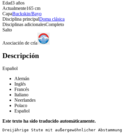
Edad
3 años
Actualmente
165 cm
Capa
Buckskin/Bayo
Disciplina principal
Doma clásica
Disciplinas adicionales
Completo
Salto
Asociación de cría
Descripción
Español
Alemán
Inglés
Francés
Italiano
Neerlandes
Polaco
Español
Este texto ha sido traducido automáticamente.
Dreijährige Stute mit außergewöhnlicher Abstammung
