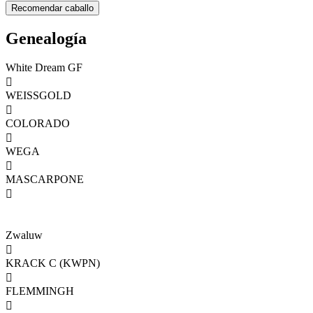
Genealogía
White Dream GF

WEISSGOLD

COLORADO

WEGA

MASCARPONE

Zwaluw

KRACK C (KWPN)

FLEMMINGH
