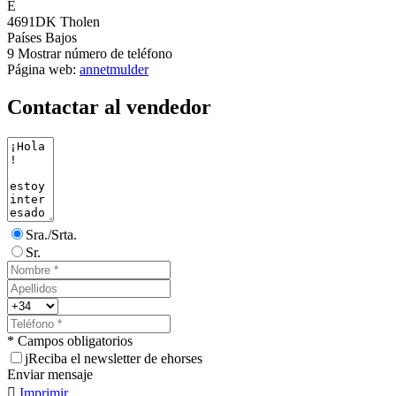
E
4691DK Tholen
Países Bajos
9
Mostrar número de teléfono
Página web:
annetmulder
Contactar al vendedor
Sra./Srta.
Sr.
* Campos obligatorios
j
Reciba el newsletter de ehorses
Enviar mensaje

Imprimir