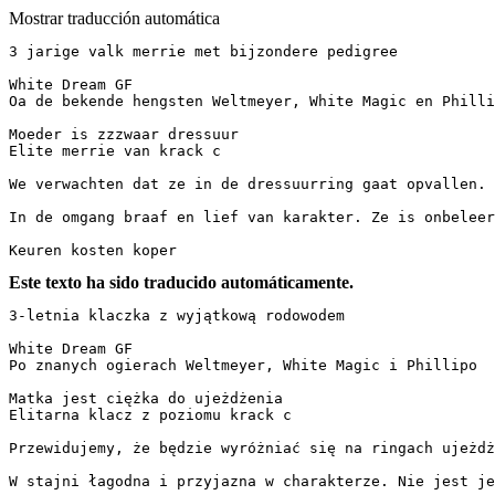
Mostrar traducción automática
3 jarige valk merrie met bijzondere pedigree

White Dream GF

Oa de bekende hengsten Weltmeyer, White Magic en Phillipo
Moeder is zzzwaar dressuur

Elite merrie van krack c

We verwachten dat ze in de dressuurring gaat opvallen. Z
In de omgang braaf en lief van karakter. Ze is onbeleerd
Keuren kosten koper
Este texto ha sido traducido automáticamente.
3-letnia klaczka z wyjątkową rodowodem

White Dream GF  

Po znanych ogierach Weltmeyer, White Magic i Phillipo

Matka jest ciężka do ujeżdżenia  

Elitarna klacz z poziomu krack c

Przewidujemy, że będzie wyróżniać się na ringach ujeżdże
W stajni łagodna i przyjazna w charakterze. Nie jest jesz