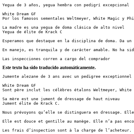
Yegua de 3 años, yegua hembra con pedigrí excepcional

White Dream GF  

Por los famosos sementales Weltmeyer, White Magic y Phill
La madre es una yegua de doma clásica de alto nivel  

Yegua de élite de Krack C

Esperamos que destaque en la disciplina de doma. Da un s
En manejo, es tranquila y de carácter amable. No ha sido 
Las inspecciones corren a cargo del comprador
Este texto ha sido traducido automáticamente.
Jumente alezane de 3 ans avec un pedigree exceptionnel

White Dream GF  

Sont père inclut les célèbres étalons Weltmeyer, White Ma
Sa mère est une jument de dressage de haut niveau  

Jument élite de Krack C.

Nous prévoyons qu’elle se distinguera en dressage. Elle 
Elle est douce et gentille au manège. Elle n’a pas encore
Les frais d’inspection sont à la charge de l’acheteur.