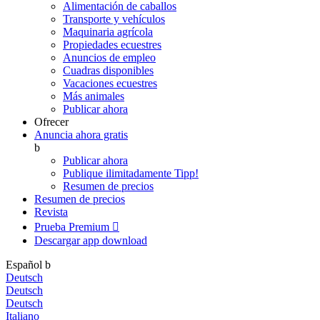
Alimentación de caballos
Transporte y vehículos
Maquinaria agrícola
Propiedades ecuestres
Anuncios de empleo
Cuadras disponibles
Vacaciones ecuestres
Más animales
Publicar ahora
Ofrecer
Anuncia ahora gratis
b
Publicar ahora
Publique ilimitadamente
Tipp!
Resumen de precios
Resumen de precios
Revista
Prueba Premium

Descargar app
download
Español
b
Deutsch
Deutsch
Deutsch
Italiano