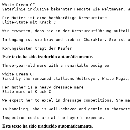
White Dream GF  

Vaterlinie inklusive bekannter Hengste wie Weltmeyer, Whi
Die Mutter ist eine hochkarätige Dressurstute  

Elite-Stute mit Krack C

Wir erwarten, dass sie in der Dressuraufführung auffalle
Im Umgang ist sie brav und lieb im Charakter. Sie ist ung
Körungskosten trägt der Käufer
Este texto ha sido traducido automáticamente.
Three-year-old mare with a remarkable pedigree

White Dream GF  

Sired by the renowned stallions Weltmeyer, White Magic, a
Her mother is a heavy dressage mare  

Elite mare of Krack C

We expect her to excel in dressage competitions. She mak
In handling, she is well-behaved and gentle in character.
Inspection costs are at the buyer’s expense.
Este texto ha sido traducido automáticamente.