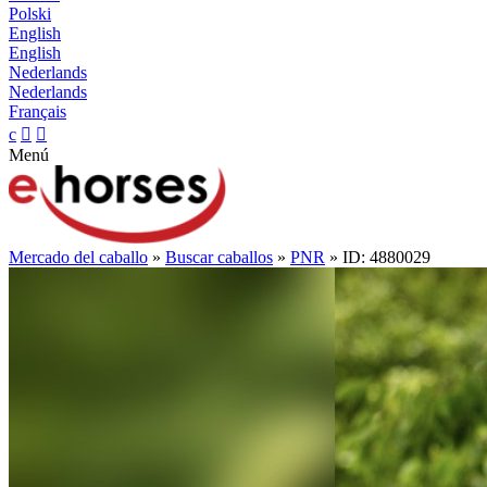
Polski
English
English
Nederlands
Nederlands
Français
c


Menú
Mercado del caballo
»
Buscar caballos
»
PNR
» ID: 4880029