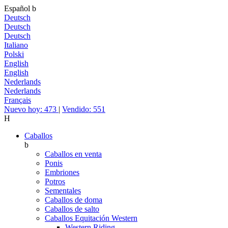
Español
b
Deutsch
Deutsch
Deutsch
Italiano
Polski
English
English
Nederlands
Nederlands
Français
Nuevo hoy: 473
|
Vendido: 551
H
Caballos
b
Caballos en venta
Ponis
Embriones
Potros
Sementales
Caballos de doma
Caballos de salto
Caballos Equitación Western
Western Riding