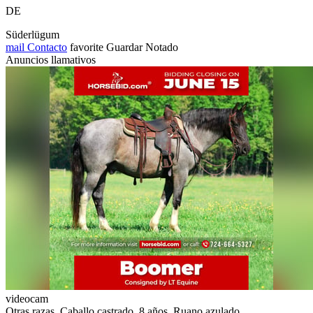
DE
Süderlügum
mail
Contacto
favorite
Guardar
Notado
Anuncios llamativos
videocam
Otras razas, Caballo castrado, 8 años, Ruano azulado