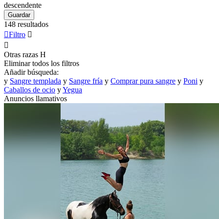
descendente
Guardar
148 resultados

Filtro


Otras razas
H
Eliminar todos los filtros
Añadir búsqueda:
y
Sangre templada
y
Sangre fría
y
Comprar pura sangre
y
Poni
y
Caballos de ocio
y
Yegua
Anuncios llamativos