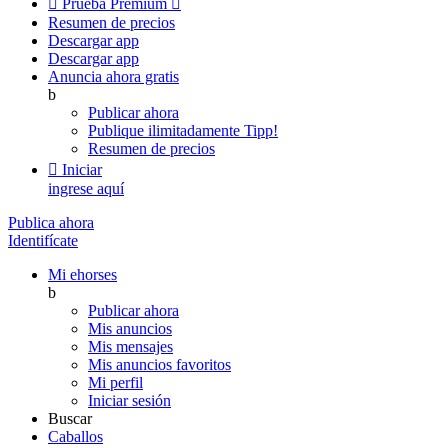

Prueba Premium

Resumen de precios
Descargar app
Descargar app
Anuncia ahora gratis
b
Publicar ahora
Publique ilimitadamente
Tipp!
Resumen de precios

Iniciar
ingrese aquí
Publica ahora
Identifícate
Mi ehorses
b
Publicar ahora
Mis anuncios
Mis mensajes
Mis anuncios favoritos
Mi perfil
Iniciar sesión
Buscar
Caballos