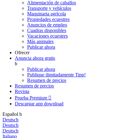
Alimentación de caballos
Transporte y vehículos
Maquinaria agrícola
Propiedades ecuestres
Anuncios de empleo
Cuadras disponibles
Vacaciones ecuestres
Más animales
Publicar ahora
Ofrecer
Anuncia ahora gratis
b
Publicar ahora
Publique ilimitadamente
Tipp!
Resumen de precios
Resumen de precios
Revista
Prueba Premium

Descargar app
download
Español
b
Deutsch
Deutsch
Deutsch
Italiano