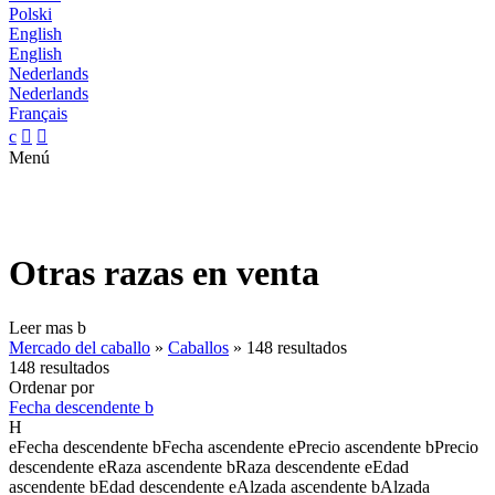
Polski
English
English
Nederlands
Nederlands
Français
c


Menú
Otras razas en venta
Leer mas
b
Mercado del caballo
»
Caballos
»
148 resultados
148 resultados
Ordenar por
Fecha descendente
b
H
e
Fecha descendente
b
Fecha ascendente
e
Precio ascendente
b
Precio
descendente
e
Raza ascendente
b
Raza descendente
e
Edad
ascendente
b
Edad descendente
e
Alzada ascendente
b
Alzada