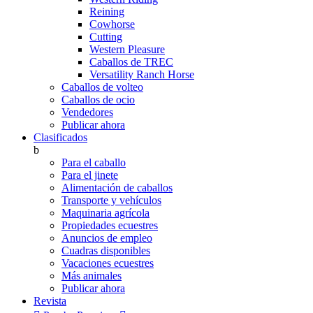
Reining
Cowhorse
Cutting
Western Pleasure
Caballos de TREC
Versatility Ranch Horse
Caballos de volteo
Caballos de ocio
Vendedores
Publicar ahora
Clasificados
b
Para el caballo
Para el jinete
Alimentación de caballos
Transporte y vehículos
Maquinaria agrícola
Propiedades ecuestres
Anuncios de empleo
Cuadras disponibles
Vacaciones ecuestres
Más animales
Publicar ahora
Revista