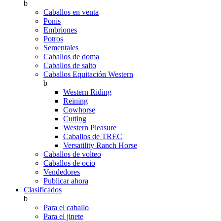
b
Caballos en venta
Ponis
Embriones
Potros
Sementales
Caballos de doma
Caballos de salto
Caballos Equitación Western
b
Western Riding
Reining
Cowhorse
Cutting
Western Pleasure
Caballos de TREC
Versatility Ranch Horse
Caballos de volteo
Caballos de ocio
Vendedores
Publicar ahora
Clasificados
b
Para el caballo
Para el jinete