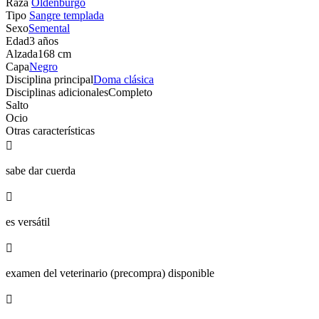
Raza
Oldenburgo
Tipo
Sangre templada
Sexo
Semental
Edad
3 años
Alzada
168 cm
Capa
Negro
Disciplina principal
Doma clásica
Disciplinas adicionales
Completo
Salto
Ocio
Otras características

sabe dar cuerda

es versátil

examen del veterinario (precompra) disponible
