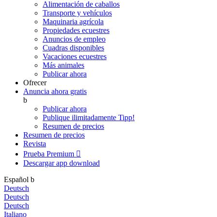
Alimentación de caballos
Transporte y vehículos
Maquinaria agrícola
Propiedades ecuestres
Anuncios de empleo
Cuadras disponibles
Vacaciones ecuestres
Más animales
Publicar ahora
Ofrecer
Anuncia ahora gratis
b
Publicar ahora
Publique ilimitadamente
Tipp!
Resumen de precios
Resumen de precios
Revista
Prueba Premium

Descargar app
download
Español
b
Deutsch
Deutsch
Deutsch
Italiano