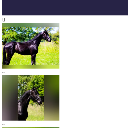

~
~