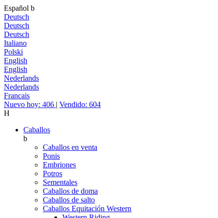
Español
b
Deutsch
Deutsch
Deutsch
Italiano
Polski
English
English
Nederlands
Nederlands
Français
Nuevo hoy: 406
|
Vendido: 604
H
Caballos
b
Caballos en venta
Ponis
Embriones
Potros
Sementales
Caballos de doma
Caballos de salto
Caballos Equitación Western
Western Riding