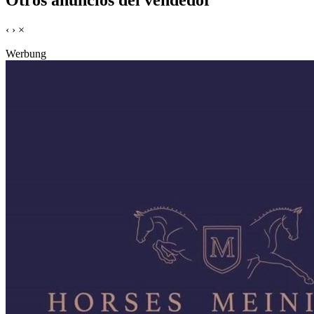
Otros anuncios del vendedor
‹
›
×
Werbung