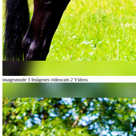
imagesmode
3 Imágenes
videocam
2 Vídeos