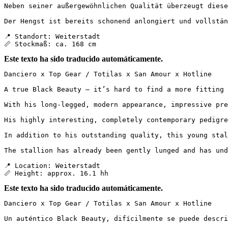
Neben seiner außergewöhnlichen Qualität überzeugt diese
Der Hengst ist bereits schonend anlongiert und vollstän
📍 Standort: Weiterstadt

📏 Stockmaß: ca. 168 cm
Este texto ha sido traducido automáticamente.
Danciero x Top Gear / Totilas x San Amour x Hotline

A true Black Beauty – it’s hard to find a more fitting d
With his long-legged, modern appearance, impressive pre
His highly interesting, completely contemporary pedigre
In addition to his outstanding quality, this young stal
The stallion has already been gently lunged and has unde
📍 Location: Weiterstadt  

📏 Height: approx. 16.1 hh
Este texto ha sido traducido automáticamente.
Danciero x Top Gear / Totilas x San Amour x Hotline

Un auténtico Black Beauty, difícilmente se puede describ