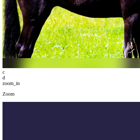
c
d
zoom_in
Zoom