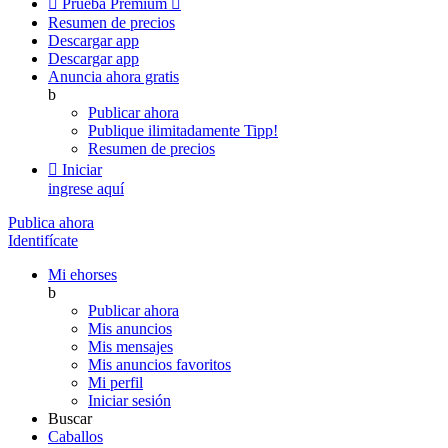

Prueba Premium

Resumen de precios
Descargar app
Descargar app
Anuncia ahora gratis
b
Publicar ahora
Publique ilimitadamente
Tipp!
Resumen de precios

Iniciar
ingrese aquí
Publica ahora
Identifícate
Mi ehorses
b
Publicar ahora
Mis anuncios
Mis mensajes
Mis anuncios favoritos
Mi perfil
Iniciar sesión
Buscar
Caballos