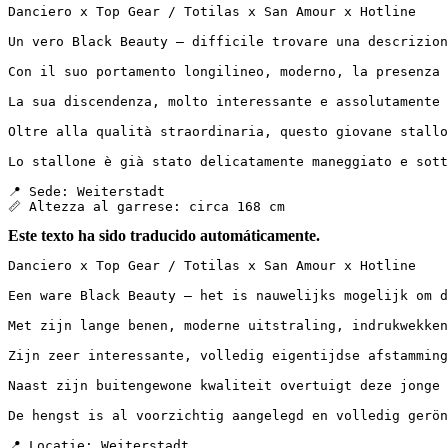
Danciero x Top Gear / Totilas x San Amour x Hotline

Un vero Black Beauty – difficile trovare una descrizione
Con il suo portamento longilineo, moderno, la presenza 
La sua discendenza, molto interessante e assolutamente 
Oltre alla qualità straordinaria, questo giovane stallo
Lo stallone è già stato delicatamente maneggiato e sott
📍 Sede: Weiterstadt  

📏 Altezza al garrese: circa 168 cm
Este texto ha sido traducido automáticamente.
Danciero x Top Gear / Totilas x San Amour x Hotline

Een ware Black Beauty – het is nauwelijks mogelijk om de
Met zijn lange benen, moderne uitstraling, indrukwekken
Zijn zeer interessante, volledig eigentijdse afstamming
Naast zijn buitengewone kwaliteit overtuigt deze jonge 
De hengst is al voorzichtig aangelegd en volledig gerönt
📍 Locatie: Weiterstadt  
