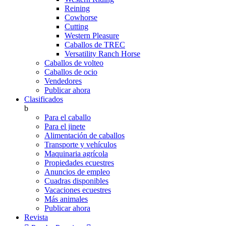
Reining
Cowhorse
Cutting
Western Pleasure
Caballos de TREC
Versatility Ranch Horse
Caballos de volteo
Caballos de ocio
Vendedores
Publicar ahora
Clasificados
b
Para el caballo
Para el jinete
Alimentación de caballos
Transporte y vehículos
Maquinaria agrícola
Propiedades ecuestres
Anuncios de empleo
Cuadras disponibles
Vacaciones ecuestres
Más animales
Publicar ahora
Revista