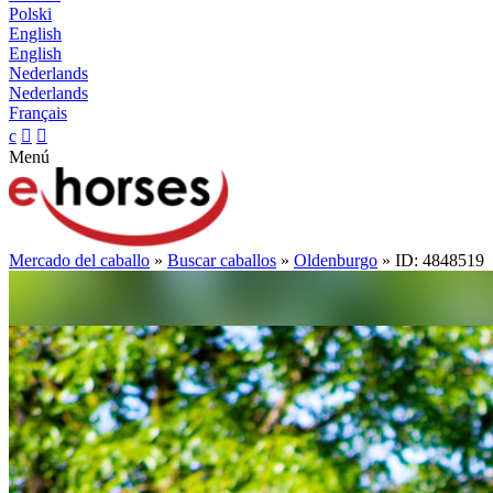
Polski
English
English
Nederlands
Nederlands
Français
c


Menú
Mercado del caballo
»
Buscar caballos
»
Oldenburgo
» ID: 4848519