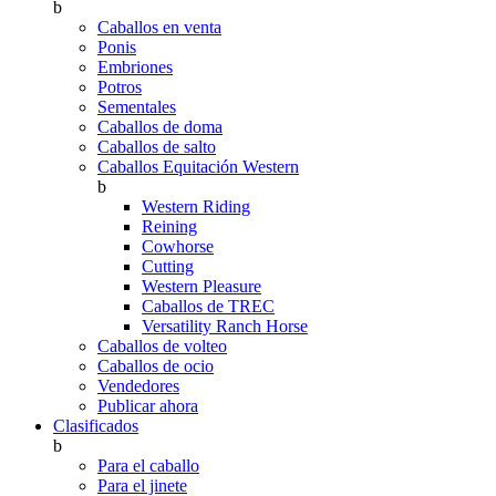
b
Caballos en venta
Ponis
Embriones
Potros
Sementales
Caballos de doma
Caballos de salto
Caballos Equitación Western
b
Western Riding
Reining
Cowhorse
Cutting
Western Pleasure
Caballos de TREC
Versatility Ranch Horse
Caballos de volteo
Caballos de ocio
Vendedores
Publicar ahora
Clasificados
b
Para el caballo
Para el jinete