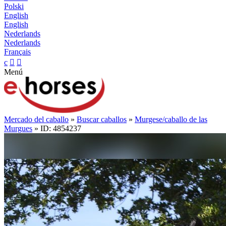
Polski
English
English
Nederlands
Nederlands
Français
c


Menú
Mercado del caballo
»
Buscar caballos
»
Murgese/caballo de las
Murgues
» ID: 4854237