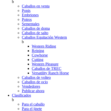
b
Caballos en venta
Ponis
Embriones
Potros
Sementales
Caballos de doma
Caballos de salto
Caballos Equitación Western
b
Western Riding
Reining
Cowhorse
Cutting
Western Pleasure
Caballos de TREC
Versatility Ranch Horse
Caballos de volteo
Caballos de ocio
Vendedores
Publicar ahora
Clasificados
b
Para el caballo
Para el jinete