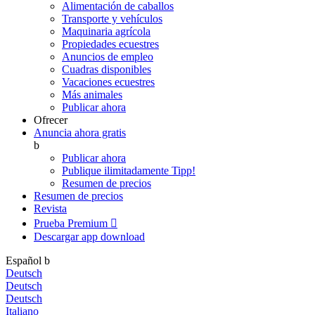
Alimentación de caballos
Transporte y vehículos
Maquinaria agrícola
Propiedades ecuestres
Anuncios de empleo
Cuadras disponibles
Vacaciones ecuestres
Más animales
Publicar ahora
Ofrecer
Anuncia ahora gratis
b
Publicar ahora
Publique ilimitadamente
Tipp!
Resumen de precios
Resumen de precios
Revista
Prueba Premium

Descargar app
download
Español
b
Deutsch
Deutsch
Deutsch
Italiano