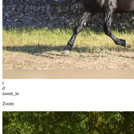
c
d
zoom_in
Zoom