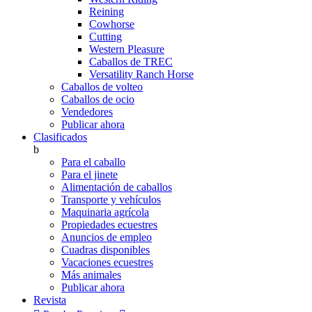
Reining
Cowhorse
Cutting
Western Pleasure
Caballos de TREC
Versatility Ranch Horse
Caballos de volteo
Caballos de ocio
Vendedores
Publicar ahora
Clasificados
b
Para el caballo
Para el jinete
Alimentación de caballos
Transporte y vehículos
Maquinaria agrícola
Propiedades ecuestres
Anuncios de empleo
Cuadras disponibles
Vacaciones ecuestres
Más animales
Publicar ahora
Revista