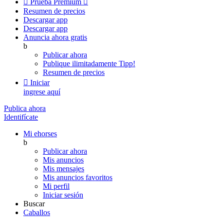

Prueba Premium

Resumen de precios
Descargar app
Descargar app
Anuncia ahora gratis
b
Publicar ahora
Publique ilimitadamente
Tipp!
Resumen de precios

Iniciar
ingrese aquí
Publica ahora
Identifícate
Mi ehorses
b
Publicar ahora
Mis anuncios
Mis mensajes
Mis anuncios favoritos
Mi perfil
Iniciar sesión
Buscar
Caballos