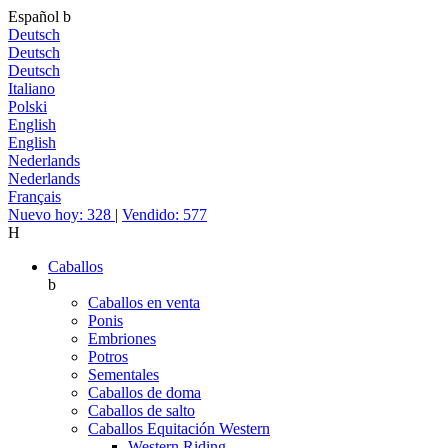
Español
b
Deutsch
Deutsch
Deutsch
Italiano
Polski
English
English
Nederlands
Nederlands
Français
Nuevo hoy: 328
|
Vendido: 577
H
Caballos
b
Caballos en venta
Ponis
Embriones
Potros
Sementales
Caballos de doma
Caballos de salto
Caballos Equitación Western
Western Riding