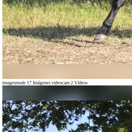
imagesmode
17 Imágenes
videocam
2 Vídeos