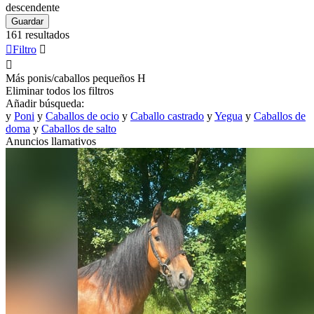
descendente
Guardar
161 resultados

Filtro


Más ponis/caballos pequeños
H
Eliminar todos los filtros
Añadir búsqueda:
y
Poni
y
Caballos de ocio
y
Caballo castrado
y
Yegua
y
Caballos de
doma
y
Caballos de salto
Anuncios llamativos