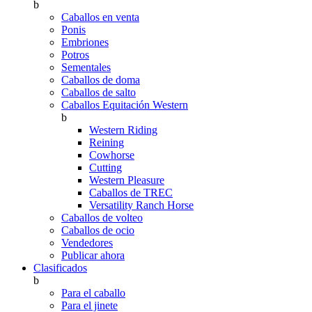
b
Caballos en venta
Ponis
Embriones
Potros
Sementales
Caballos de doma
Caballos de salto
Caballos Equitación Western
b
Western Riding
Reining
Cowhorse
Cutting
Western Pleasure
Caballos de TREC
Versatility Ranch Horse
Caballos de volteo
Caballos de ocio
Vendedores
Publicar ahora
Clasificados
b
Para el caballo
Para el jinete