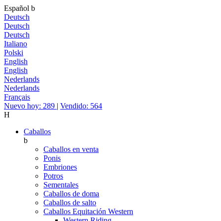
Español
b
Deutsch
Deutsch
Deutsch
Italiano
Polski
English
English
Nederlands
Nederlands
Français
Nuevo hoy: 289
|
Vendido: 564
H
Caballos
b
Caballos en venta
Ponis
Embriones
Potros
Sementales
Caballos de doma
Caballos de salto
Caballos Equitación Western
Western Riding