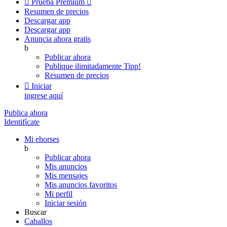

Prueba Premium

Resumen de precios
Descargar app
Descargar app
Anuncia ahora gratis
b
Publicar ahora
Publique ilimitadamente
Tipp!
Resumen de precios

Iniciar
ingrese aquí
Publica ahora
Identifícate
Mi ehorses
b
Publicar ahora
Mis anuncios
Mis mensajes
Mis anuncios favoritos
Mi perfil
Iniciar sesión
Buscar
Caballos