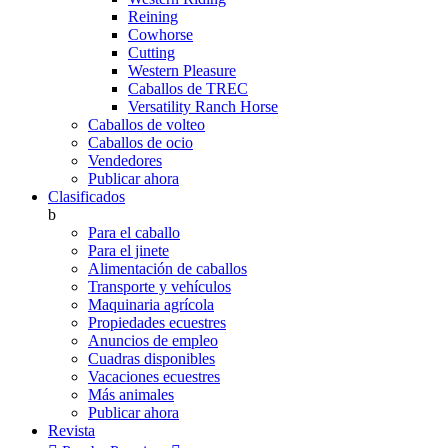
Reining
Cowhorse
Cutting
Western Pleasure
Caballos de TREC
Versatility Ranch Horse
Caballos de volteo
Caballos de ocio
Vendedores
Publicar ahora
Clasificados
b
Para el caballo
Para el jinete
Alimentación de caballos
Transporte y vehículos
Maquinaria agrícola
Propiedades ecuestres
Anuncios de empleo
Cuadras disponibles
Vacaciones ecuestres
Más animales
Publicar ahora
Revista