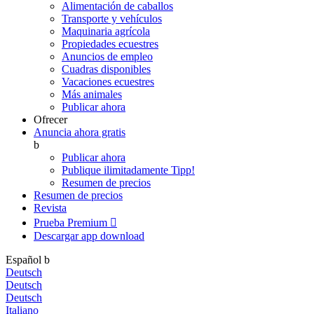
Alimentación de caballos
Transporte y vehículos
Maquinaria agrícola
Propiedades ecuestres
Anuncios de empleo
Cuadras disponibles
Vacaciones ecuestres
Más animales
Publicar ahora
Ofrecer
Anuncia ahora gratis
b
Publicar ahora
Publique ilimitadamente
Tipp!
Resumen de precios
Resumen de precios
Revista
Prueba Premium

Descargar app
download
Español
b
Deutsch
Deutsch
Deutsch
Italiano