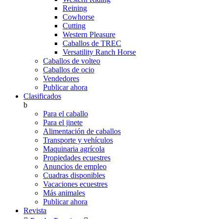
Reining
Cowhorse
Cutting
Western Pleasure
Caballos de TREC
Versatility Ranch Horse
Caballos de volteo
Caballos de ocio
Vendedores
Publicar ahora
Clasificados
b
Para el caballo
Para el jinete
Alimentación de caballos
Transporte y vehículos
Maquinaria agrícola
Propiedades ecuestres
Anuncios de empleo
Cuadras disponibles
Vacaciones ecuestres
Más animales
Publicar ahora
Revista