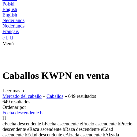
Polski
English
English
Nederlands
Nederlands
Français
c


Menú
Caballos KWPN en venta
Leer mas
b
Mercado del caballo
»
Caballos
»
649 resultados
649 resultados
Ordenar por
Fecha descendente
b
H
e
Fecha descendente
b
Fecha ascendente
e
Precio ascendente
b
Precio
descendente
e
Raza ascendente
b
Raza descendente
e
Edad
ascendente
b
Edad descendente
e
Alzada ascendente
b
Alzada