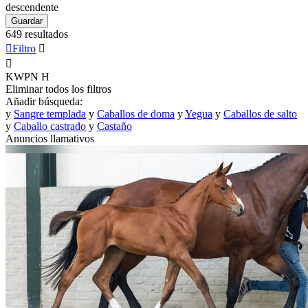
descendente
Guardar
649 resultados

Filtro


KWPN
H
Eliminar todos los filtros
Añadir búsqueda:
y
Sangre templada
y
Caballos de doma
y
Yegua
y
Caballos de salto
y
Caballo castrado
y
Castaño
Anuncios llamativos