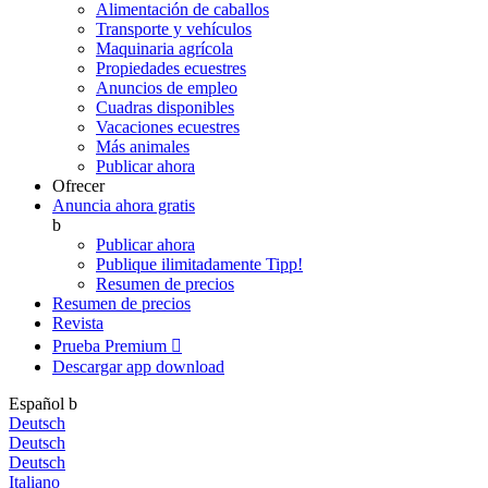
Alimentación de caballos
Transporte y vehículos
Maquinaria agrícola
Propiedades ecuestres
Anuncios de empleo
Cuadras disponibles
Vacaciones ecuestres
Más animales
Publicar ahora
Ofrecer
Anuncia ahora gratis
b
Publicar ahora
Publique ilimitadamente
Tipp!
Resumen de precios
Resumen de precios
Revista
Prueba Premium

Descargar app
download
Español
b
Deutsch
Deutsch
Deutsch
Italiano