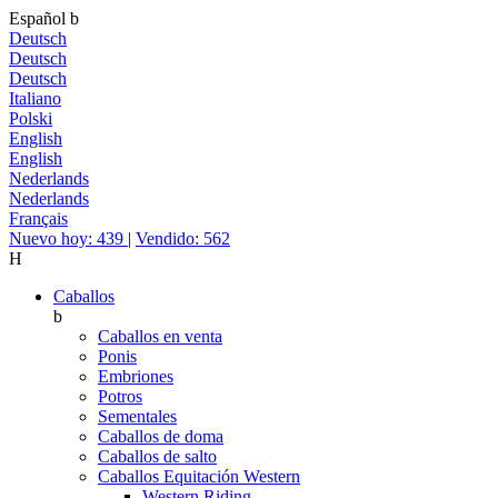
Español
b
Deutsch
Deutsch
Deutsch
Italiano
Polski
English
English
Nederlands
Nederlands
Français
Nuevo hoy: 439
|
Vendido: 562
H
Caballos
b
Caballos en venta
Ponis
Embriones
Potros
Sementales
Caballos de doma
Caballos de salto
Caballos Equitación Western
Western Riding