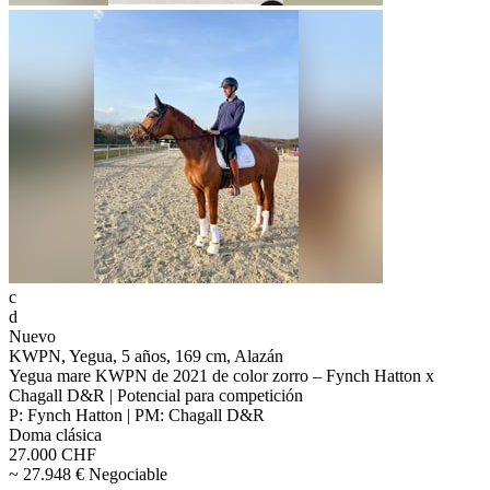
c
d
Nuevo
KWPN, Yegua, 5 años, 169 cm, Alazán
Yegua mare KWPN de 2021 de color zorro – Fynch Hatton x
Chagall D&R | Potencial para competición
P: Fynch Hatton | PM: Chagall D&R
Doma clásica
27.000 CHF
~ 27.948 € Negociable