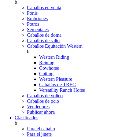
b
Caballos en venta
Ponis
Embriones
Potros
Sementales
Caballos de doma
Caballos de salto
Caballos Equitación Western
b
Western Riding
Reining
Cowhorse
Cutting
Western Pleasure
Caballos de TREC
Versatility Ranch Horse
Caballos de volteo
Caballos de ocio
Vendedores
Publicar ahora
Clasificados
b
Para el caballo
Para el jinete