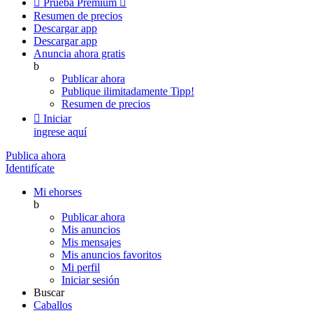

Prueba Premium

Resumen de precios
Descargar app
Descargar app
Anuncia ahora gratis
b
Publicar ahora
Publique ilimitadamente
Tipp!
Resumen de precios

Iniciar
ingrese aquí
Publica ahora
Identifícate
Mi ehorses
b
Publicar ahora
Mis anuncios
Mis mensajes
Mis anuncios favoritos
Mi perfil
Iniciar sesión
Buscar
Caballos