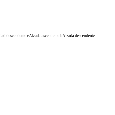
dad descendente
e
Alzada ascendente
b
Alzada descendente