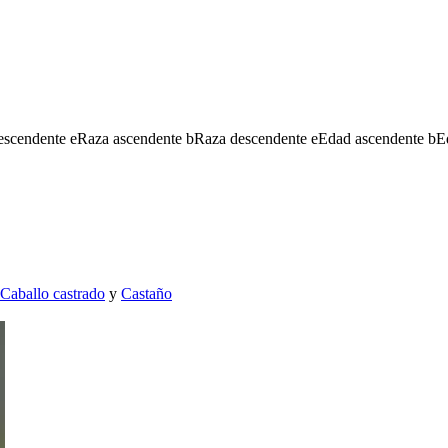
escendente
e
Raza ascendente
b
Raza descendente
e
Edad ascendente
b
E
Caballo castrado
y
Castaño