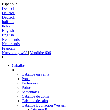
Español
b
Deutsch
Deutsch
Deutsch
Italiano
Polski
English
English
Nederlands
Nederlands
Français
Nuevo hoy: 408
|
Vendido: 606
H
Caballos
b
Caballos en venta
Ponis
Embriones
Potros
Sementales
Caballos de doma
Caballos de salto
Caballos Equitación Western
Western Riding