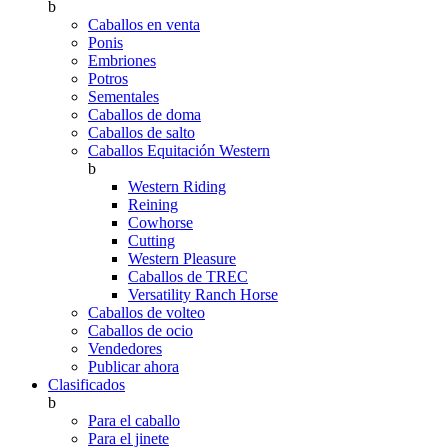
b
Caballos en venta
Ponis
Embriones
Potros
Sementales
Caballos de doma
Caballos de salto
Caballos Equitación Western
b
Western Riding
Reining
Cowhorse
Cutting
Western Pleasure
Caballos de TREC
Versatility Ranch Horse
Caballos de volteo
Caballos de ocio
Vendedores
Publicar ahora
Clasificados
b
Para el caballo
Para el jinete