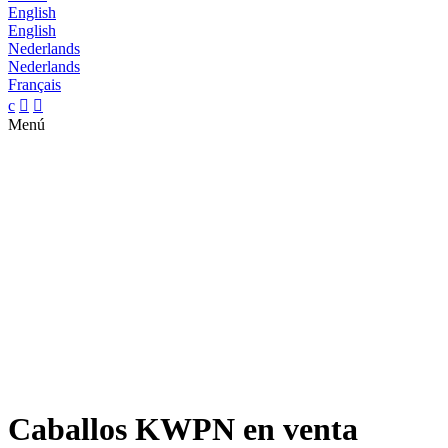
English
English
Nederlands
Nederlands
Français
c


Menú
Caballos KWPN en venta