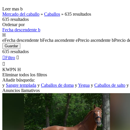
Leer mas
b
Mercado del caballo
»
Caballos
»
635 resultados
635 resultados
Ordenar por
Fecha descendente
b
H
e
Fecha descendente
b
Fecha ascendente
e
Precio ascendente
b
Precio d
Guardar
635 resultados

Filtro


KWPN
H
Eliminar todos los filtros
Añadir búsqueda:
y
Sangre templada
y
Caballos de doma
y
Yegua
y
Caballos de salto
y
Anuncios llamativos