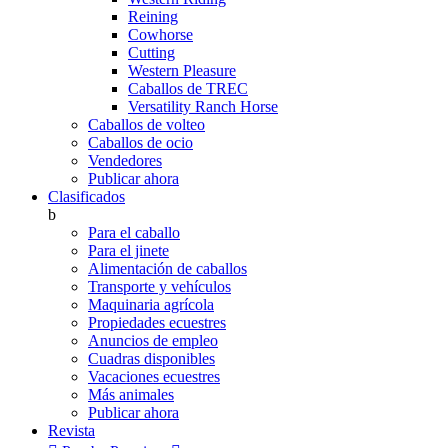
Reining
Cowhorse
Cutting
Western Pleasure
Caballos de TREC
Versatility Ranch Horse
Caballos de volteo
Caballos de ocio
Vendedores
Publicar ahora
Clasificados
b
Para el caballo
Para el jinete
Alimentación de caballos
Transporte y vehículos
Maquinaria agrícola
Propiedades ecuestres
Anuncios de empleo
Cuadras disponibles
Vacaciones ecuestres
Más animales
Publicar ahora
Revista