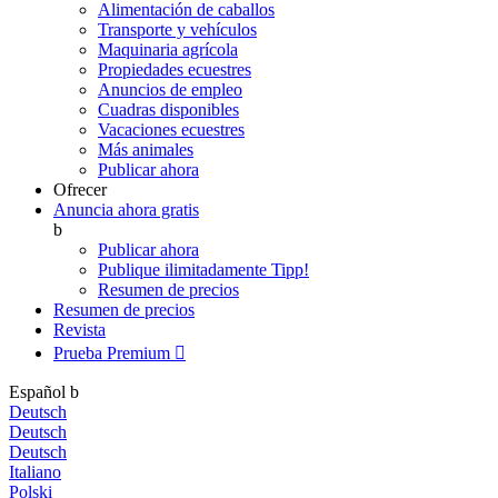
Alimentación de caballos
Transporte y vehículos
Maquinaria agrícola
Propiedades ecuestres
Anuncios de empleo
Cuadras disponibles
Vacaciones ecuestres
Más animales
Publicar ahora
Ofrecer
Anuncia ahora gratis
b
Publicar ahora
Publique ilimitadamente
Tipp!
Resumen de precios
Resumen de precios
Revista
Prueba Premium

Español
b
Deutsch
Deutsch
Deutsch
Italiano
Polski