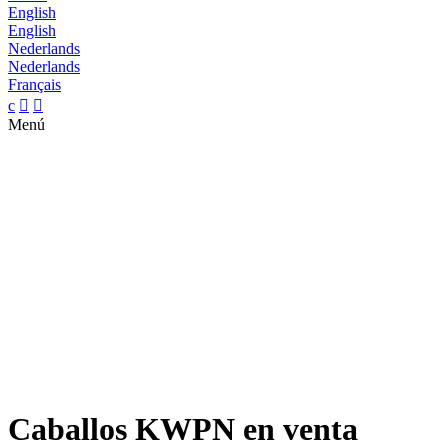
English
English
Nederlands
Nederlands
Français
c


Menú
Caballos KWPN en venta