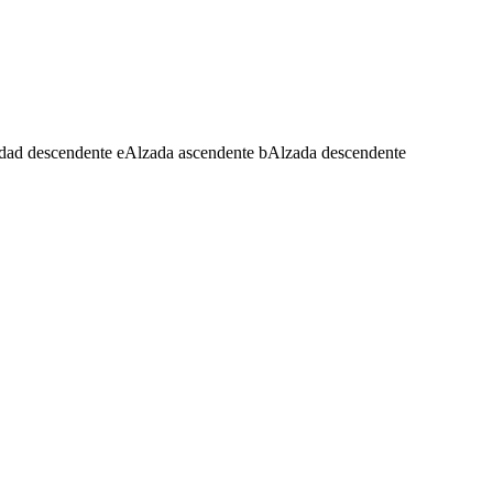
dad descendente
e
Alzada ascendente
b
Alzada descendente