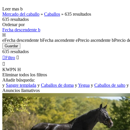
Leer mas
b
Mercado del caballo
»
Caballos
»
635 resultados
635 resultados
Ordenar por
Fecha descendente
b
H
e
Fecha descendente
b
Fecha ascendente
e
Precio ascendente
b
Precio d
Guardar
635 resultados

Filtro


KWPN
H
Eliminar todos los filtros
Añadir búsqueda:
y
Sangre templada
y
Caballos de doma
y
Yegua
y
Caballos de salto
y
Anuncios llamativos