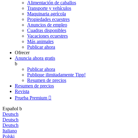
Alimentación de caballos
Transporte y vehículos
Maquinaria agrícola
Propiedades ecuestres
Anuncios de empleo
Cuadras disponibles
Vacaciones ecuestres
Más animales
Publicar ahora
Ofrecer
Anuncia ahora gratis
b
Publicar ahora
Publique ilimitadamente
Tipp!
Resumen de precios
Resumen de precios
Revista
Prueba Premium

Español
b
Deutsch
Deutsch
Deutsch
Italiano
Polski