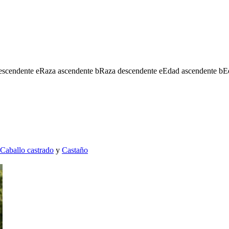
escendente
e
Raza ascendente
b
Raza descendente
e
Edad ascendente
b
E
Caballo castrado
y
Castaño