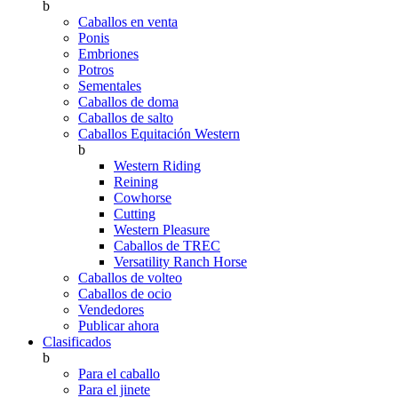
b
Caballos en venta
Ponis
Embriones
Potros
Sementales
Caballos de doma
Caballos de salto
Caballos Equitación Western
b
Western Riding
Reining
Cowhorse
Cutting
Western Pleasure
Caballos de TREC
Versatility Ranch Horse
Caballos de volteo
Caballos de ocio
Vendedores
Publicar ahora
Clasificados
b
Para el caballo
Para el jinete