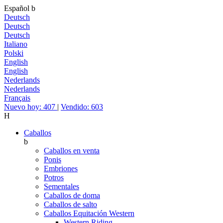
Español
b
Deutsch
Deutsch
Deutsch
Italiano
Polski
English
English
Nederlands
Nederlands
Français
Nuevo hoy: 407
|
Vendido: 603
H
Caballos
b
Caballos en venta
Ponis
Embriones
Potros
Sementales
Caballos de doma
Caballos de salto
Caballos Equitación Western
Western Riding