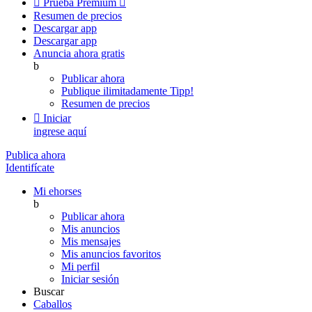

Prueba Premium

Resumen de precios
Descargar app
Descargar app
Anuncia ahora gratis
b
Publicar ahora
Publique ilimitadamente
Tipp!
Resumen de precios

Iniciar
ingrese aquí
Publica ahora
Identifícate
Mi ehorses
b
Publicar ahora
Mis anuncios
Mis mensajes
Mis anuncios favoritos
Mi perfil
Iniciar sesión
Buscar
Caballos