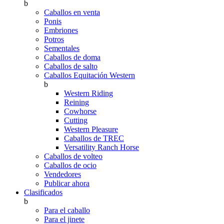
b
Caballos en venta
Ponis
Embriones
Potros
Sementales
Caballos de doma
Caballos de salto
Caballos Equitación Western
b
Western Riding
Reining
Cowhorse
Cutting
Western Pleasure
Caballos de TREC
Versatility Ranch Horse
Caballos de volteo
Caballos de ocio
Vendedores
Publicar ahora
Clasificados
b
Para el caballo
Para el jinete