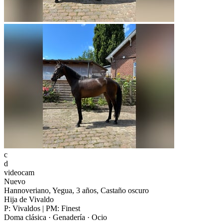
c
d
videocam
Nuevo
Hannoveriano, Yegua, 3 años, Castaño oscuro
Hija de Vivaldo
P: Vivaldos | PM: Finest
Doma clásica · Genadería · Ocio