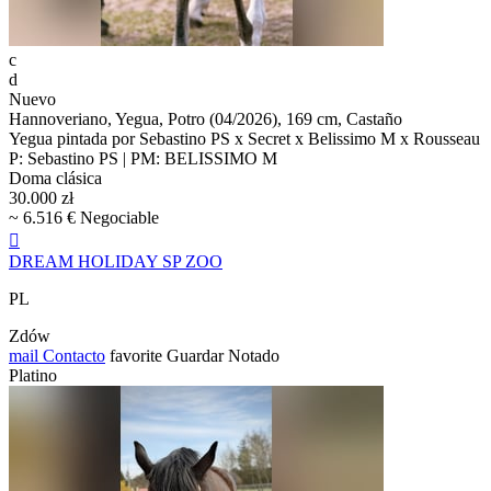
c
d
Nuevo
Hannoveriano, Yegua, Potro (04/2026), 169 cm, Castaño
Yegua pintada por Sebastino PS x Secret x Belissimo M x Rousseau
P: Sebastino PS | PM: BELISSIMO M
Doma clásica
30.000 zł
~ 6.516 € Negociable

DREAM HOLIDAY SP ZOO
PL
Zdów
mail
Contacto
favorite
Guardar
Notado
Platino