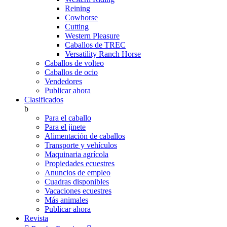
Reining
Cowhorse
Cutting
Western Pleasure
Caballos de TREC
Versatility Ranch Horse
Caballos de volteo
Caballos de ocio
Vendedores
Publicar ahora
Clasificados
b
Para el caballo
Para el jinete
Alimentación de caballos
Transporte y vehículos
Maquinaria agrícola
Propiedades ecuestres
Anuncios de empleo
Cuadras disponibles
Vacaciones ecuestres
Más animales
Publicar ahora
Revista