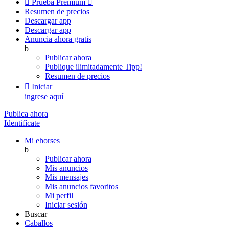

Prueba Premium

Resumen de precios
Descargar app
Descargar app
Anuncia ahora gratis
b
Publicar ahora
Publique ilimitadamente
Tipp!
Resumen de precios

Iniciar
ingrese aquí
Publica ahora
Identifícate
Mi ehorses
b
Publicar ahora
Mis anuncios
Mis mensajes
Mis anuncios favoritos
Mi perfil
Iniciar sesión
Buscar
Caballos