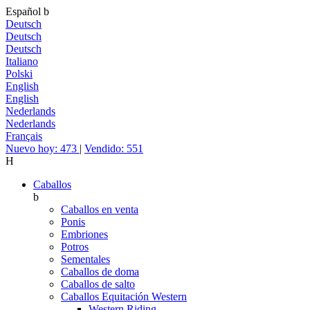
Español
b
Deutsch
Deutsch
Deutsch
Italiano
Polski
English
English
Nederlands
Nederlands
Français
Nuevo hoy: 473
|
Vendido: 551
H
Caballos
b
Caballos en venta
Ponis
Embriones
Potros
Sementales
Caballos de doma
Caballos de salto
Caballos Equitación Western
Western Riding