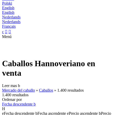
Polski
English
English
Nederlands
Nederlands
Français
c


Menú
Caballos Hannoveriano en
venta
Leer mas
b
Mercado del caballo
»
Caballos
»
1.400 resultados
1.400 resultados
Ordenar por
Fecha descendente
b
H
e
Fecha descendente
b
Fecha ascendente
e
Precio ascendente
b
Precio