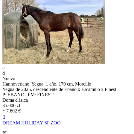
c
d
Nuevo
Hannoveriano, Yegua, 1 año, 170 cm, Morcillo
Yegua de 2025, descendiente de Ebano x Escamillo x Finest
P: EBANO | PM: FINEST
Doma clásica
35.000 zł
~ 7.602 €

DREAM HOLIDAY SP ZOO
PL