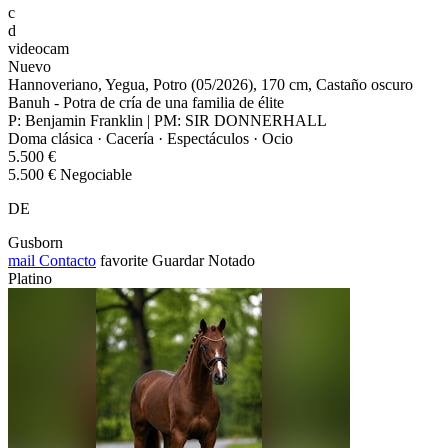
c
d
videocam
Nuevo
Hannoveriano, Yegua, Potro (05/2026), 170 cm, Castaño oscuro
Banuh - Potra de cría de una familia de élite
P: Benjamin Franklin | PM: SIR DONNERHALL
Doma clásica · Cacería · Espectáculos · Ocio
5.500 €
5.500 € Negociable
DE
Gusborn
mail
Contacto
favorite
Guardar
Notado
Platino