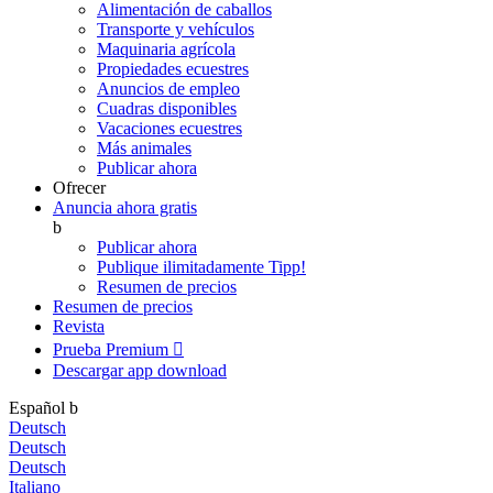
Alimentación de caballos
Transporte y vehículos
Maquinaria agrícola
Propiedades ecuestres
Anuncios de empleo
Cuadras disponibles
Vacaciones ecuestres
Más animales
Publicar ahora
Ofrecer
Anuncia ahora gratis
b
Publicar ahora
Publique ilimitadamente
Tipp!
Resumen de precios
Resumen de precios
Revista
Prueba Premium

Descargar app
download
Español
b
Deutsch
Deutsch
Deutsch
Italiano