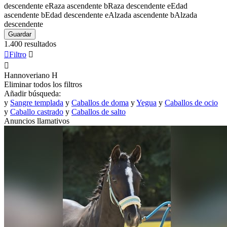
descendente
e
Raza ascendente
b
Raza descendente
e
Edad
ascendente
b
Edad descendente
e
Alzada ascendente
b
Alzada
descendente
Guardar
1.400 resultados

Filtro


Hannoveriano
H
Eliminar todos los filtros
Añadir búsqueda:
y
Sangre templada
y
Caballos de doma
y
Yegua
y
Caballos de ocio
y
Caballo castrado
y
Caballos de salto
Anuncios llamativos