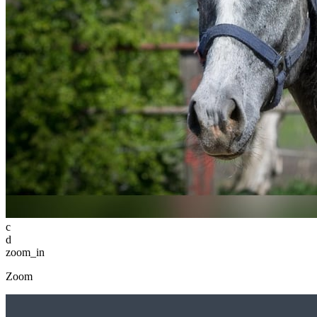
c
d
zoom_in
Zoom