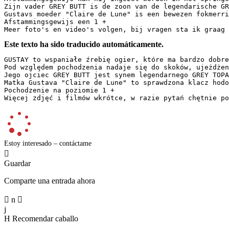
Zijn vader GREY BUTT is de zoon van de legendarische GRE
Gustavs moeder "Claire de Lune" is een bewezen fokmerri
Afstammingsgewijs een 1 + 

Meer foto's en video's volgen, bij vragen sta ik graag 
Este texto ha sido traducido automáticamente.
GUSTAY to wspaniałe źrebię ogier, które ma bardzo dobre
Pod względem pochodzenia nadaje się do skoków, ujeżdżeni
Jego ojciec GREY BUTT jest synem legendarnego GREY TOPA,
Matka Gustava "Claire de Lune" to sprawdzona klacz hodo
Pochodzenie na poziomie 1 +

Więcej zdjęć i filmów wkrótce, w razie pytań chętnie po
Estoy interesado – contáctame

Guardar
Comparte una entrada ahora

n

j
H
Recomendar caballo