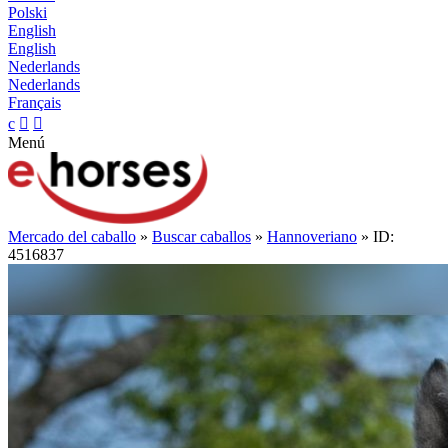
Polski
English
English
Nederlands
Nederlands
Français
c


Menú
Mercado del caballo
»
Buscar caballos
»
Hannoveriano
» ID:
4516837