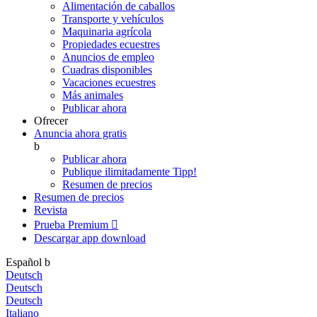
Alimentación de caballos
Transporte y vehículos
Maquinaria agrícola
Propiedades ecuestres
Anuncios de empleo
Cuadras disponibles
Vacaciones ecuestres
Más animales
Publicar ahora
Ofrecer
Anuncia ahora gratis
b
Publicar ahora
Publique ilimitadamente
Tipp!
Resumen de precios
Resumen de precios
Revista
Prueba Premium

Descargar app
download
Español
b
Deutsch
Deutsch
Deutsch
Italiano