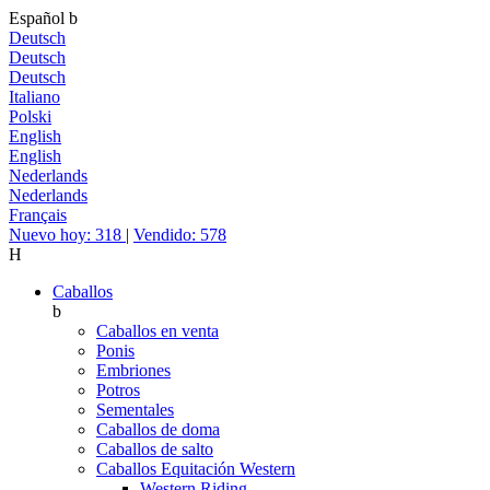
Español
b
Deutsch
Deutsch
Deutsch
Italiano
Polski
English
English
Nederlands
Nederlands
Français
Nuevo hoy: 318
|
Vendido: 578
H
Caballos
b
Caballos en venta
Ponis
Embriones
Potros
Sementales
Caballos de doma
Caballos de salto
Caballos Equitación Western
Western Riding