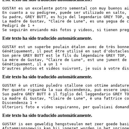
GUSTAY es un excelente potro semental con muy buenos ai
En cuanto a su pedigree, puede ser utilizado en salto, d
Su padre, GREY BUTT, es hijo del legendario GREY TOP, q
La madre de Gustav, "Claire de Lune", es una yegua de c
Pedigrí de 1 +

Se seguirán enviando más fotos y videos, si tienen pre
Este texto ha sido traducido automáticamente.
GUSTAY est un superbe poulain étalon avec de très bonne
Génétiquement, il peut être utilisé en saut d'obstacles,
Son père GREY BUTT est le fils du légendaire GREY TOP, q
La mère de Gustav, "Claire de Lune", est une jument de 
Génétiquement, il a un 1 +

D'autres photos et vidéos suivront, je suis à votre dis
Este texto ha sido traducido automáticamente.
GUSTAY è un ottimo puledro stallone con ottime andature
Per quanto riguarda la sua discendenza, può essere impi
Suo padre GREY BUTT è il figlio del leggendario GREY TOP
La madre di Gustav, "Claire de Lune", è una fattrice co
Discendenza 1 + 

Ulteriori foto e video seguiranno, per qualsiasi domand
Este texto ha sido traducido automáticamente.
GUSTAY is een geweldig hengstveulen met zeer goede basi
Afstammingsgewijs kan hij ingezet worden in het springen