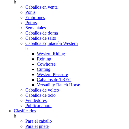
b
Caballos en venta
Ponis
Embriones
Potros
Sementales
Caballos de doma
Caballos de salto
Caballos Equitación Western
b
Western Riding
Reining
Cowhorse
Cutting
Western Pleasure
Caballos de TREC
Versatility Ranch Horse
Caballos de volteo
Caballos de ocio
Vendedores
Publicar ahora
Clasificados
b
Para el caballo
Para el jinete