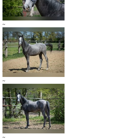
~
~
~