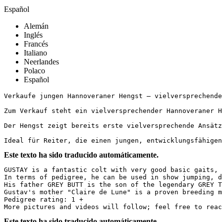
Español
Alemán
Inglés
Francés
Italiano
Neerlandes
Polaco
Español
Verkaufe jungen Hannoveraner Hengst – vielversprechendes 
Zum Verkauf steht ein vielversprechender Hannoveraner H
Der Hengst zeigt bereits erste vielversprechende Ansätz
Ideal für Reiter, die einen jungen, entwicklungsfähigen
Este texto ha sido traducido automáticamente.
GUSTAY is a fantastic colt with very good basic gaits, 
In terms of pedigree, he can be used in show jumping, dr
His father GREY BUTT is the son of the legendary GREY TO
Gustav's mother "Claire de Lune" is a proven breeding m
Pedigree rating: 1 +

More pictures and videos will follow; feel free to reac
Este texto ha sido traducido automáticamente.