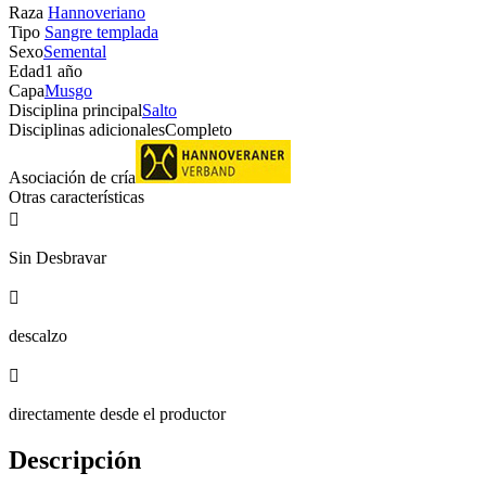
Raza
Hannoveriano
Tipo
Sangre templada
Sexo
Semental
Edad
1 año
Capa
Musgo
Disciplina principal
Salto
Disciplinas adicionales
Completo
Asociación de cría
Otras características

Sin Desbravar

descalzo

directamente desde el productor
Descripción