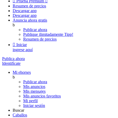

Prueba Premium

Resumen de precios
Descargar app
Descargar app
Anuncia ahora gratis
b
Publicar ahora
Publique ilimitadamente
Tipp!
Resumen de precios

Iniciar
ingrese aquí
Publica ahora
Identifícate
Mi ehorses
b
Publicar ahora
Mis anuncios
Mis mensajes
Mis anuncios favoritos
Mi perfil
Iniciar sesión
Buscar
Caballos