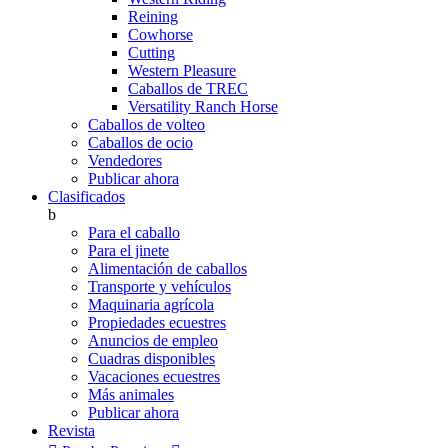
Reining
Cowhorse
Cutting
Western Pleasure
Caballos de TREC
Versatility Ranch Horse
Caballos de volteo
Caballos de ocio
Vendedores
Publicar ahora
Clasificados
b
Para el caballo
Para el jinete
Alimentación de caballos
Transporte y vehículos
Maquinaria agrícola
Propiedades ecuestres
Anuncios de empleo
Cuadras disponibles
Vacaciones ecuestres
Más animales
Publicar ahora
Revista