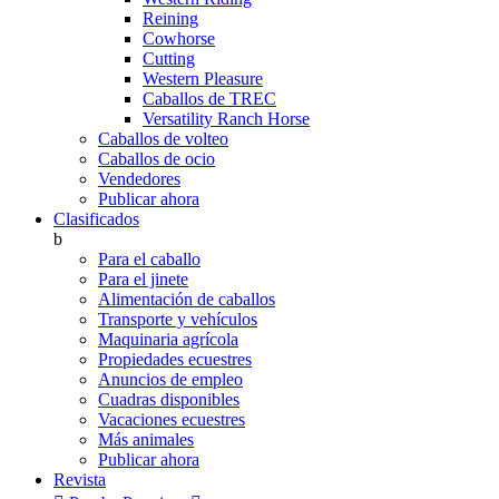
Reining
Cowhorse
Cutting
Western Pleasure
Caballos de TREC
Versatility Ranch Horse
Caballos de volteo
Caballos de ocio
Vendedores
Publicar ahora
Clasificados
b
Para el caballo
Para el jinete
Alimentación de caballos
Transporte y vehículos
Maquinaria agrícola
Propiedades ecuestres
Anuncios de empleo
Cuadras disponibles
Vacaciones ecuestres
Más animales
Publicar ahora
Revista