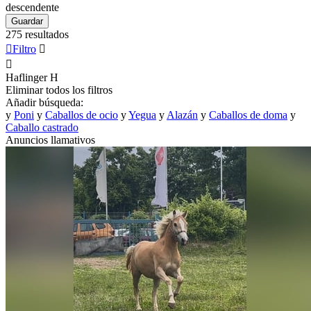
descendente
Guardar
275 resultados

Filtro


Haflinger
H
Eliminar todos los filtros
Añadir búsqueda:
y
Poni
y
Caballos de ocio
y
Yegua
y
Alazán
y
Caballos de doma
y
Caballo castrado
Anuncios llamativos