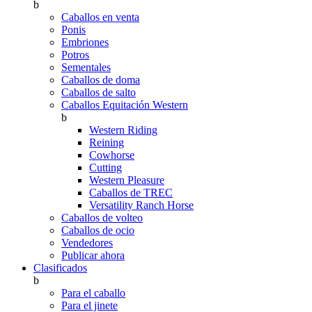
b
Caballos en venta
Ponis
Embriones
Potros
Sementales
Caballos de doma
Caballos de salto
Caballos Equitación Western
b
Western Riding
Reining
Cowhorse
Cutting
Western Pleasure
Caballos de TREC
Versatility Ranch Horse
Caballos de volteo
Caballos de ocio
Vendedores
Publicar ahora
Clasificados
b
Para el caballo
Para el jinete