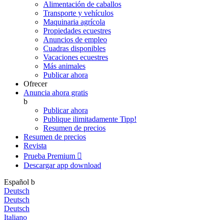
Alimentación de caballos
Transporte y vehículos
Maquinaria agrícola
Propiedades ecuestres
Anuncios de empleo
Cuadras disponibles
Vacaciones ecuestres
Más animales
Publicar ahora
Ofrecer
Anuncia ahora gratis
b
Publicar ahora
Publique ilimitadamente
Tipp!
Resumen de precios
Resumen de precios
Revista
Prueba Premium

Descargar app
download
Español
b
Deutsch
Deutsch
Deutsch
Italiano