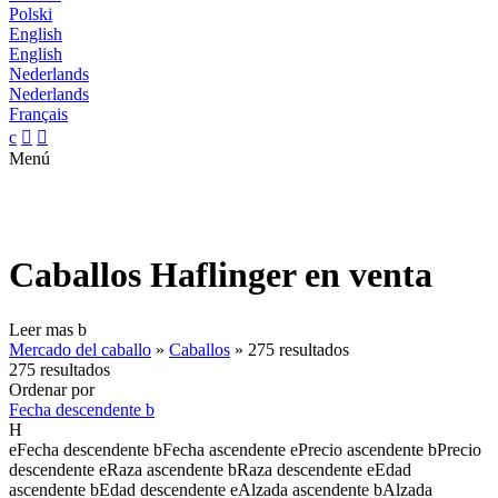
Polski
English
English
Nederlands
Nederlands
Français
c


Menú
Caballos Haflinger en venta
Leer mas
b
Mercado del caballo
»
Caballos
»
275 resultados
275 resultados
Ordenar por
Fecha descendente
b
H
e
Fecha descendente
b
Fecha ascendente
e
Precio ascendente
b
Precio
descendente
e
Raza ascendente
b
Raza descendente
e
Edad
ascendente
b
Edad descendente
e
Alzada ascendente
b
Alzada