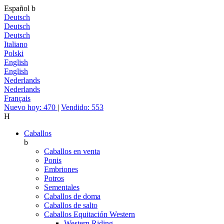
Español
b
Deutsch
Deutsch
Deutsch
Italiano
Polski
English
English
Nederlands
Nederlands
Français
Nuevo hoy: 470
|
Vendido: 553
H
Caballos
b
Caballos en venta
Ponis
Embriones
Potros
Sementales
Caballos de doma
Caballos de salto
Caballos Equitación Western
Western Riding