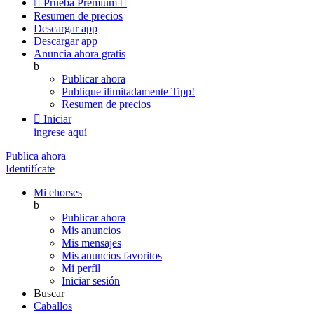

Prueba Premium

Resumen de precios
Descargar app
Descargar app
Anuncia ahora gratis
b
Publicar ahora
Publique ilimitadamente
Tipp!
Resumen de precios

Iniciar
ingrese aquí
Publica ahora
Identifícate
Mi ehorses
b
Publicar ahora
Mis anuncios
Mis mensajes
Mis anuncios favoritos
Mi perfil
Iniciar sesión
Buscar
Caballos