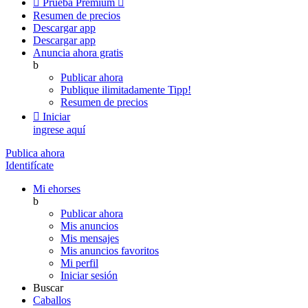

Prueba Premium

Resumen de precios
Descargar app
Descargar app
Anuncia ahora gratis
b
Publicar ahora
Publique ilimitadamente
Tipp!
Resumen de precios

Iniciar
ingrese aquí
Publica ahora
Identifícate
Mi ehorses
b
Publicar ahora
Mis anuncios
Mis mensajes
Mis anuncios favoritos
Mi perfil
Iniciar sesión
Buscar
Caballos