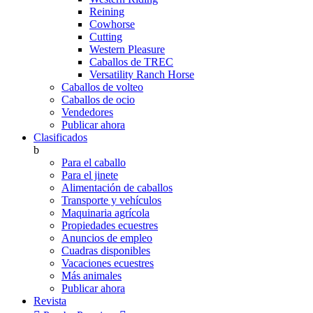
Reining
Cowhorse
Cutting
Western Pleasure
Caballos de TREC
Versatility Ranch Horse
Caballos de volteo
Caballos de ocio
Vendedores
Publicar ahora
Clasificados
b
Para el caballo
Para el jinete
Alimentación de caballos
Transporte y vehículos
Maquinaria agrícola
Propiedades ecuestres
Anuncios de empleo
Cuadras disponibles
Vacaciones ecuestres
Más animales
Publicar ahora
Revista