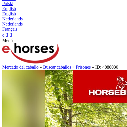
Polski
English
English
Nederlands
Nederlands
Français
c


Menú
Mercado del caballo
»
Buscar caballos
»
Frisones
» ID: 4888030