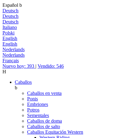
Español
b
Deutsch
Deutsch
Deutsch
Italiano
Polski
English
English
Nederlands
Nederlands
Français
Nuevo hoy: 393
|
Vendido: 546
H
Caballos
b
Caballos en venta
Ponis
Embriones
Potros
Sementales
Caballos de doma
Caballos de salto
Caballos Equitación Western
Western Riding