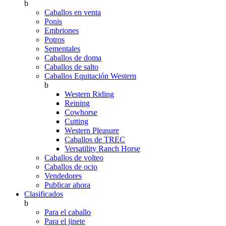
b
Caballos en venta
Ponis
Embriones
Potros
Sementales
Caballos de doma
Caballos de salto
Caballos Equitación Western
b
Western Riding
Reining
Cowhorse
Cutting
Western Pleasure
Caballos de TREC
Versatility Ranch Horse
Caballos de volteo
Caballos de ocio
Vendedores
Publicar ahora
Clasificados
b
Para el caballo
Para el jinete