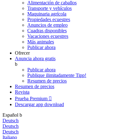
Alimentación de caballos
Transporte y vehículos
Maquinaria agrícola
Propiedades ecuestres
Anuncios de empleo
Cuadras disponibles
Vacaciones ecuestres
Más animales
Publicar ahora
Ofrecer
Anuncia ahora gratis
b
Publicar ahora
Publique ilimitadamente
Tipp!
Resumen de precios
Resumen de precios
Revista
Prueba Premium

Descargar app
download
Español
b
Deutsch
Deutsch
Deutsch
Italiano