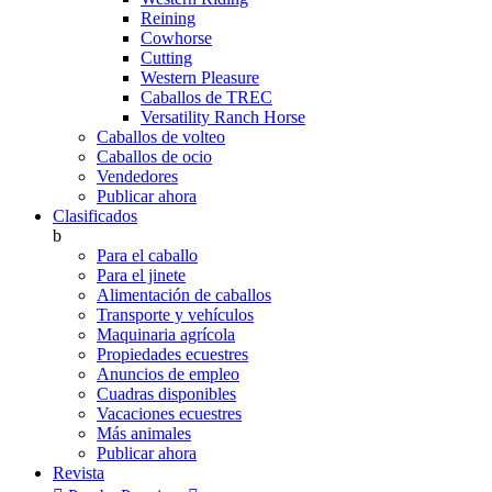
Reining
Cowhorse
Cutting
Western Pleasure
Caballos de TREC
Versatility Ranch Horse
Caballos de volteo
Caballos de ocio
Vendedores
Publicar ahora
Clasificados
b
Para el caballo
Para el jinete
Alimentación de caballos
Transporte y vehículos
Maquinaria agrícola
Propiedades ecuestres
Anuncios de empleo
Cuadras disponibles
Vacaciones ecuestres
Más animales
Publicar ahora
Revista