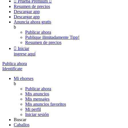

Prueba Premium

Resumen de precios
Descargar app
Descargar app
Anuncia ahora gratis
b
Publicar ahora
Publique ilimitadamente
Tipp!
Resumen de precios

Iniciar
ingrese aquí
Publica ahora
Identifícate
Mi ehorses
b
Publicar ahora
Mis anuncios
Mis mensajes
Mis anuncios favoritos
Mi perfil
Iniciar sesión
Buscar
Caballos