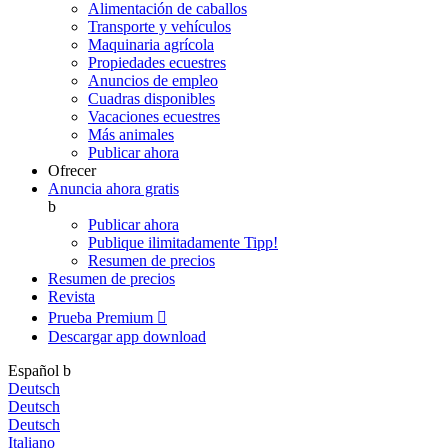
Alimentación de caballos
Transporte y vehículos
Maquinaria agrícola
Propiedades ecuestres
Anuncios de empleo
Cuadras disponibles
Vacaciones ecuestres
Más animales
Publicar ahora
Ofrecer
Anuncia ahora gratis
b
Publicar ahora
Publique ilimitadamente
Tipp!
Resumen de precios
Resumen de precios
Revista
Prueba Premium

Descargar app
download
Español
b
Deutsch
Deutsch
Deutsch
Italiano