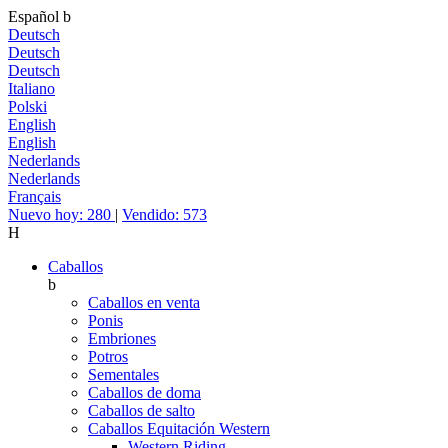
Español
b
Deutsch
Deutsch
Deutsch
Italiano
Polski
English
English
Nederlands
Nederlands
Français
Nuevo hoy: 280
|
Vendido: 573
H
Caballos
b
Caballos en venta
Ponis
Embriones
Potros
Sementales
Caballos de doma
Caballos de salto
Caballos Equitación Western
Western Riding