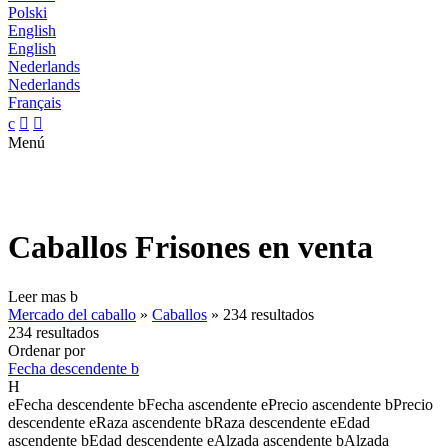
Polski
English
English
Nederlands
Nederlands
Français
c


Menú
Caballos Frisones en venta
Leer mas
b
Mercado del caballo
»
Caballos
»
234 resultados
234 resultados
Ordenar por
Fecha descendente
b
H
e
Fecha descendente
b
Fecha ascendente
e
Precio ascendente
b
Precio
descendente
e
Raza ascendente
b
Raza descendente
e
Edad
ascendente
b
Edad descendente
e
Alzada ascendente
b
Alzada