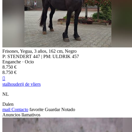
Frisones, Yegua, 3 años, 162 cm, Negro
P: STENDERT 447 | PM: ULDRIK 457
Enganche · Ocio
8.750 €
8.750 €

stalhouderij de vliers
NL
Dalen
mail
Contacto
favorite
Guardar
Notado
Anuncios llamativos