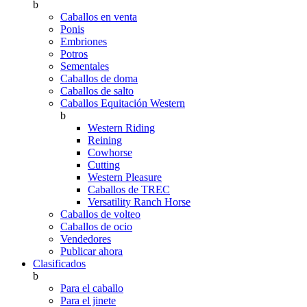
b
Caballos en venta
Ponis
Embriones
Potros
Sementales
Caballos de doma
Caballos de salto
Caballos Equitación Western
b
Western Riding
Reining
Cowhorse
Cutting
Western Pleasure
Caballos de TREC
Versatility Ranch Horse
Caballos de volteo
Caballos de ocio
Vendedores
Publicar ahora
Clasificados
b
Para el caballo
Para el jinete