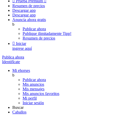

Prueba Premium

Resumen de precios
Descargar app
Descargar app
Anuncia ahora gratis
b
Publicar ahora
Publique ilimitadamente
Tipp!
Resumen de precios

Iniciar
ingrese aquí
Publica ahora
Identifícate
Mi ehorses
b
Publicar ahora
Mis anuncios
Mis mensajes
Mis anuncios favoritos
Mi perfil
Iniciar sesión
Buscar
Caballos