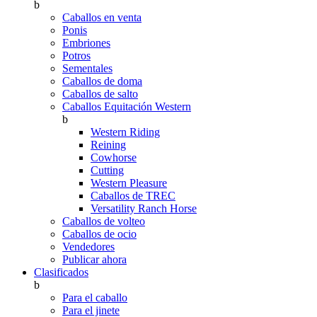
b
Caballos en venta
Ponis
Embriones
Potros
Sementales
Caballos de doma
Caballos de salto
Caballos Equitación Western
b
Western Riding
Reining
Cowhorse
Cutting
Western Pleasure
Caballos de TREC
Versatility Ranch Horse
Caballos de volteo
Caballos de ocio
Vendedores
Publicar ahora
Clasificados
b
Para el caballo
Para el jinete