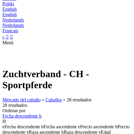
Polski
English
English
Nederlands
Nederlands
Français
c


Menú
Zuchtverband - CH -
Sportpferde
Mercado del caballo
»
Caballos
»
28 resultados
28 resultados
Ordenar por
Fecha descendente
b
H
e
Fecha descendente
b
Fecha ascendente
e
Precio ascendente
b
Precio
descendente
e
Raza ascendente
b
Raza descendente
e
Edad