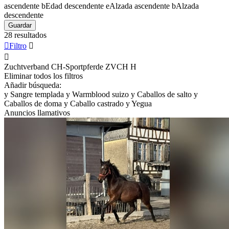
ascendente
b
Edad descendente
e
Alzada ascendente
b
Alzada
descendente
Guardar
28 resultados

Filtro


Zuchtverband CH-Sportpferde ZVCH
H
Eliminar todos los filtros
Añadir búsqueda:
y
Sangre templada
y
Warmblood suizo
y
Caballos de salto
y
Caballos de doma
y
Caballo castrado
y
Yegua
Anuncios llamativos