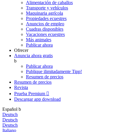
Alimentación de caballos
Transporte y vehículos
Maquinaria agrícola
Propiedades ecuestres
Anuncios de empleo
Cuadras disponibles
Vacaciones ecuestres
Más animales
Publicar ahora
Ofrecer
Anuncia ahora gratis
b
Publicar ahora
Publique ilimitadamente
Tipp!
Resumen de precios
Resumen de precios
Revista
Prueba Premium

Descargar app
download
Español
b
Deutsch
Deutsch
Deutsch
Italiano