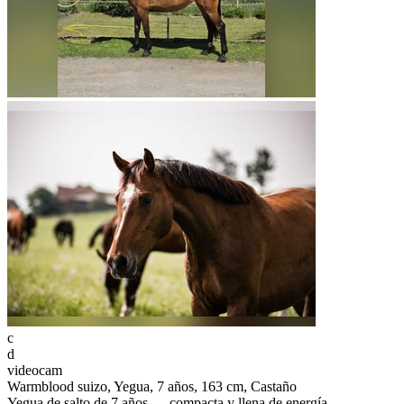
c
d
videocam
Warmblood suizo, Yegua, 7 años, 163 cm, Castaño
Yegua de salto de 7 años — compacta y llena de energía