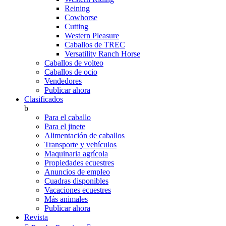
Reining
Cowhorse
Cutting
Western Pleasure
Caballos de TREC
Versatility Ranch Horse
Caballos de volteo
Caballos de ocio
Vendedores
Publicar ahora
Clasificados
b
Para el caballo
Para el jinete
Alimentación de caballos
Transporte y vehículos
Maquinaria agrícola
Propiedades ecuestres
Anuncios de empleo
Cuadras disponibles
Vacaciones ecuestres
Más animales
Publicar ahora
Revista