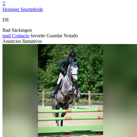

Heiniger Sportpferde
DE
Bad Säckingen
mail
Contacto
favorite
Guardar
Notado
Anuncios llamativos