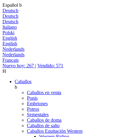
Español
b
Deutsch
Deutsch
Deutsch
Italiano
Polski
English
English
Nederlands
Nederlands
Français
Nuevo hoy: 267
|
Vendido: 571
H
Caballos
b
Caballos en venta
Ponis
Embriones
Potros
Sementales
Caballos de doma
Caballos de salto
Caballos Equitación Western
Western Riding