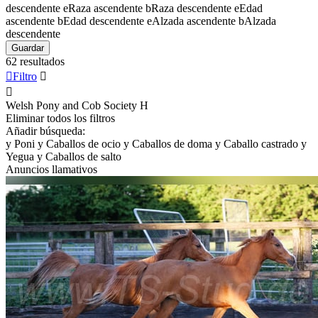
descendente
e
Raza ascendente
b
Raza descendente
e
Edad
ascendente
b
Edad descendente
e
Alzada ascendente
b
Alzada
descendente
Guardar
62 resultados

Filtro


Welsh Pony and Cob Society
H
Eliminar todos los filtros
Añadir búsqueda:
y
Poni
y
Caballos de ocio
y
Caballos de doma
y
Caballo castrado
y
Yegua
y
Caballos de salto
Anuncios llamativos