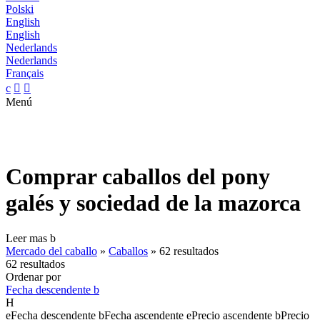
Polski
English
English
Nederlands
Nederlands
Français
c


Menú
Comprar caballos del pony
galés y sociedad de la mazorca
Leer mas
b
Mercado del caballo
»
Caballos
»
62 resultados
62 resultados
Ordenar por
Fecha descendente
b
H
e
Fecha descendente
b
Fecha ascendente
e
Precio ascendente
b
Precio