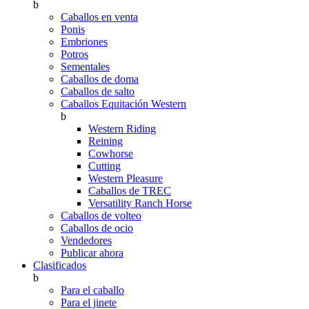
b
Caballos en venta
Ponis
Embriones
Potros
Sementales
Caballos de doma
Caballos de salto
Caballos Equitación Western
b
Western Riding
Reining
Cowhorse
Cutting
Western Pleasure
Caballos de TREC
Versatility Ranch Horse
Caballos de volteo
Caballos de ocio
Vendedores
Publicar ahora
Clasificados
b
Para el caballo
Para el jinete