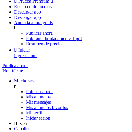

Prueba Premium

Resumen de precios
Descargar app
Descargar app
Anuncia ahora gratis
b
Publicar ahora
Publique ilimitadamente
Tipp!
Resumen de precios

Iniciar
ingrese aquí
Publica ahora
Identifícate
Mi ehorses
b
Publicar ahora
Mis anuncios
Mis mensajes
Mis anuncios favoritos
Mi perfil
Iniciar sesión
Buscar
Caballos