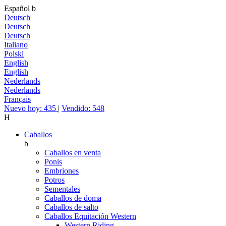
Español
b
Deutsch
Deutsch
Deutsch
Italiano
Polski
English
English
Nederlands
Nederlands
Français
Nuevo hoy: 435
|
Vendido: 548
H
Caballos
b
Caballos en venta
Ponis
Embriones
Potros
Sementales
Caballos de doma
Caballos de salto
Caballos Equitación Western
Western Riding