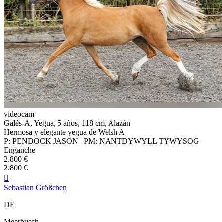
videocam
Galés-A, Yegua, 5 años, 118 cm, Alazán
Hermosa y elegante yegua de Welsh A
P: PENDOCK JASON | PM: NANTDYWYLL TYWYSOG
Enganche
2.800 €
2.800 €

Sebastian Größchen
DE
Meerbusch