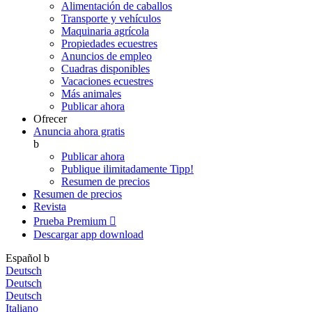
Alimentación de caballos
Transporte y vehículos
Maquinaria agrícola
Propiedades ecuestres
Anuncios de empleo
Cuadras disponibles
Vacaciones ecuestres
Más animales
Publicar ahora
Ofrecer
Anuncia ahora gratis
b
Publicar ahora
Publique ilimitadamente
Tipp!
Resumen de precios
Resumen de precios
Revista
Prueba Premium

Descargar app
download
Español
b
Deutsch
Deutsch
Deutsch
Italiano