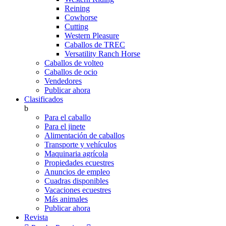
Reining
Cowhorse
Cutting
Western Pleasure
Caballos de TREC
Versatility Ranch Horse
Caballos de volteo
Caballos de ocio
Vendedores
Publicar ahora
Clasificados
b
Para el caballo
Para el jinete
Alimentación de caballos
Transporte y vehículos
Maquinaria agrícola
Propiedades ecuestres
Anuncios de empleo
Cuadras disponibles
Vacaciones ecuestres
Más animales
Publicar ahora
Revista