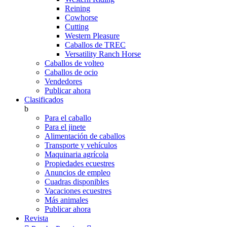
Reining
Cowhorse
Cutting
Western Pleasure
Caballos de TREC
Versatility Ranch Horse
Caballos de volteo
Caballos de ocio
Vendedores
Publicar ahora
Clasificados
b
Para el caballo
Para el jinete
Alimentación de caballos
Transporte y vehículos
Maquinaria agrícola
Propiedades ecuestres
Anuncios de empleo
Cuadras disponibles
Vacaciones ecuestres
Más animales
Publicar ahora
Revista