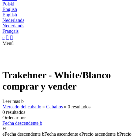
Polski
English
English
Nederlands
Nederlands
Français
c


Menú
Trakehner - White/Blanco
comprar y vender
Leer mas
b
Mercado del caballo
»
Caballos
»
0 resultados
0 resultados
Ordenar por
Fecha descendente
b
H
e
Fecha descendente
b
Fecha ascendente
e
Precio ascendente
b
Precio