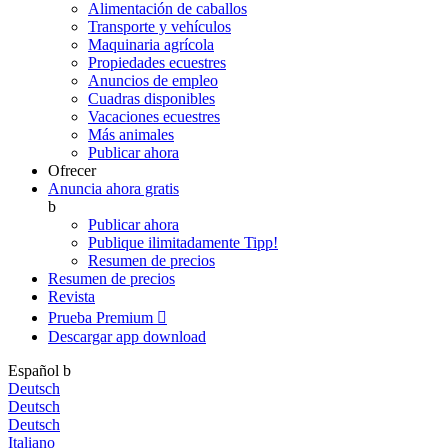
Alimentación de caballos
Transporte y vehículos
Maquinaria agrícola
Propiedades ecuestres
Anuncios de empleo
Cuadras disponibles
Vacaciones ecuestres
Más animales
Publicar ahora
Ofrecer
Anuncia ahora gratis
b
Publicar ahora
Publique ilimitadamente
Tipp!
Resumen de precios
Resumen de precios
Revista
Prueba Premium

Descargar app
download
Español
b
Deutsch
Deutsch
Deutsch
Italiano