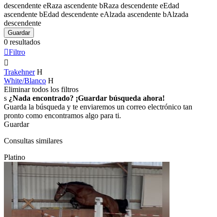
descendente
e
Raza ascendente
b
Raza descendente
e
Edad
ascendente
b
Edad descendente
e
Alzada ascendente
b
Alzada
descendente
Guardar
0 resultados

Filtro

Trakehner
H
White/Blanco
H
Eliminar todos los filtros
s
¿Nada encontrado? ¡Guardar búsqueda ahora!
Guarda la búsqueda y te enviaremos un correo electrónico tan
pronto como encontramos algo para ti.
Guardar
Consultas similares
Platino