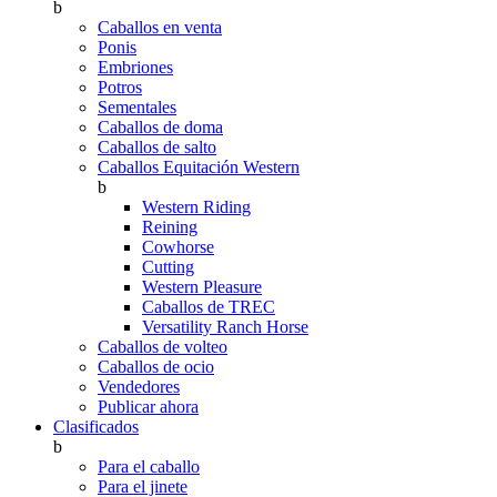
b
Caballos en venta
Ponis
Embriones
Potros
Sementales
Caballos de doma
Caballos de salto
Caballos Equitación Western
b
Western Riding
Reining
Cowhorse
Cutting
Western Pleasure
Caballos de TREC
Versatility Ranch Horse
Caballos de volteo
Caballos de ocio
Vendedores
Publicar ahora
Clasificados
b
Para el caballo
Para el jinete