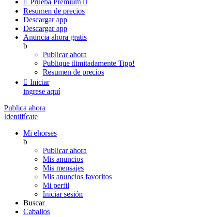

Prueba Premium

Resumen de precios
Descargar app
Descargar app
Anuncia ahora gratis
b
Publicar ahora
Publique ilimitadamente
Tipp!
Resumen de precios

Iniciar
ingrese aquí
Publica ahora
Identifícate
Mi ehorses
b
Publicar ahora
Mis anuncios
Mis mensajes
Mis anuncios favoritos
Mi perfil
Iniciar sesión
Buscar
Caballos