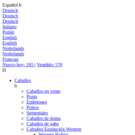
Español
b
Deutsch
Deutsch
Deutsch
Italiano
Polski
English
English
Nederlands
Nederlands
Français
Nuevo hoy: 265
|
Vendido: 570
H
Caballos
b
Caballos en venta
Ponis
Embriones
Potros
Sementales
Caballos de doma
Caballos de salto
Caballos Equitación Western
Western Riding