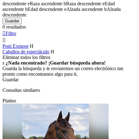
descendente
e
Raza ascendente
b
Raza descendente
e
Edad
ascendente
b
Edad descendente
e
Alzada ascendente
b
Alzada
descendente
Guardar
0 resultados

Filtro

Poni Exmoor
H
Caballos de espectáculo
H
Eliminar todos los filtros
s
¿Nada encontrado? ¡Guardar búsqueda ahora!
Guarda la búsqueda y te enviaremos un correo electrónico tan
pronto como encontramos algo para ti.
Guardar
Consultas similares
Platino