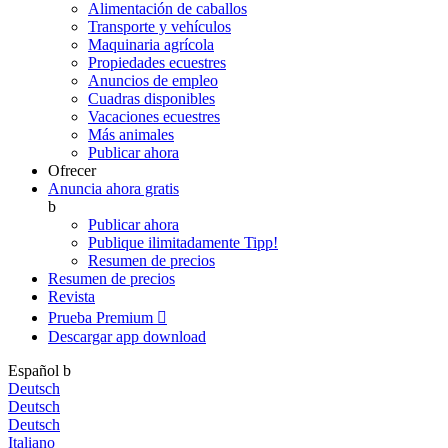
Alimentación de caballos
Transporte y vehículos
Maquinaria agrícola
Propiedades ecuestres
Anuncios de empleo
Cuadras disponibles
Vacaciones ecuestres
Más animales
Publicar ahora
Ofrecer
Anuncia ahora gratis
b
Publicar ahora
Publique ilimitadamente
Tipp!
Resumen de precios
Resumen de precios
Revista
Prueba Premium

Descargar app
download
Español
b
Deutsch
Deutsch
Deutsch
Italiano