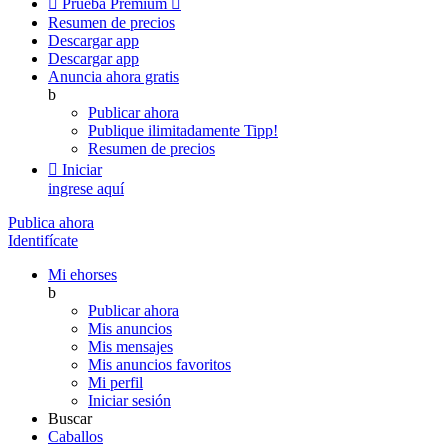

Prueba Premium

Resumen de precios
Descargar app
Descargar app
Anuncia ahora gratis
b
Publicar ahora
Publique ilimitadamente
Tipp!
Resumen de precios

Iniciar
ingrese aquí
Publica ahora
Identifícate
Mi ehorses
b
Publicar ahora
Mis anuncios
Mis mensajes
Mis anuncios favoritos
Mi perfil
Iniciar sesión
Buscar
Caballos