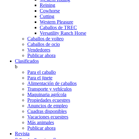
Reining
Cowhorse
Cutting
Western Pleasure
Caballos de TREC
Versatility Ranch Horse
Caballos de volteo
Caballos de ocio
Vendedores
Publicar ahora
Clasificados
b
Para el caballo
Para el jinete
Alimentación de caballos
Transporte y vehículos
Maquinaria agrícola
Propiedades ecuestres
Anuncios de empleo
Cuadras disponibles
Vacaciones ecuestres
Más animales
Publicar ahora
Revista