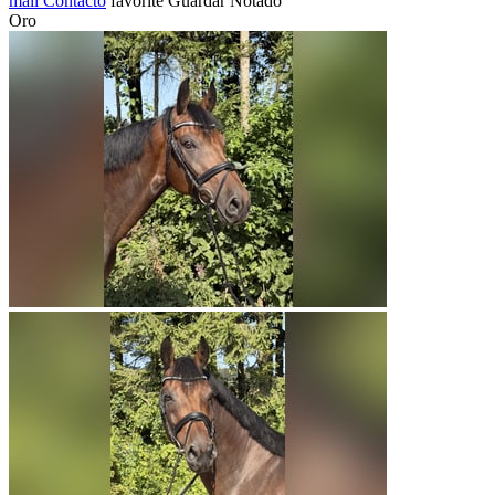
mail
Contacto
favorite
Guardar
Notado
Oro