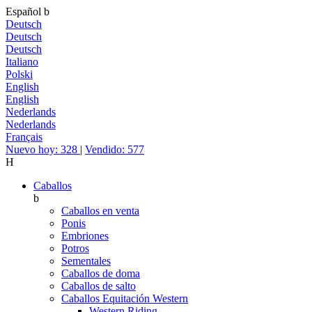
Español
b
Deutsch
Deutsch
Deutsch
Italiano
Polski
English
English
Nederlands
Nederlands
Français
Nuevo hoy: 328
|
Vendido: 577
H
Caballos
b
Caballos en venta
Ponis
Embriones
Potros
Sementales
Caballos de doma
Caballos de salto
Caballos Equitación Western
Western Riding