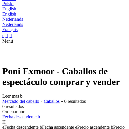
Polski
English
English
Nederlands
Nederlands
Français
c


Menú
Poni Exmoor - Caballos de
espectáculo comprar y vender
Leer mas
b
Mercado del caballo
»
Caballos
»
0 resultados
0 resultados
Ordenar por
Fecha descendente
b
H
e
Fecha descendente
b
Fecha ascendente
e
Precio ascendente
b
Precio