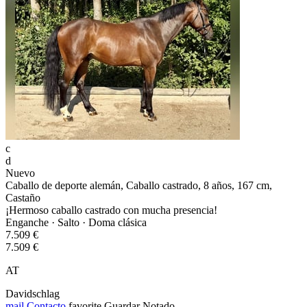
c
d
Nuevo
Caballo de deporte alemán, Caballo castrado, 8 años, 167 cm,
Castaño
¡Hermoso caballo castrado con mucha presencia!
Enganche · Salto · Doma clásica
7.509 €
7.509 €
AT
Davidschlag
mail
Contacto
favorite
Guardar
Notado