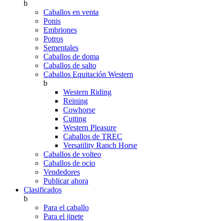
b
Caballos en venta
Ponis
Embriones
Potros
Sementales
Caballos de doma
Caballos de salto
Caballos Equitación Western
b
Western Riding
Reining
Cowhorse
Cutting
Western Pleasure
Caballos de TREC
Versatility Ranch Horse
Caballos de volteo
Caballos de ocio
Vendedores
Publicar ahora
Clasificados
b
Para el caballo
Para el jinete