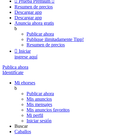

Prueba Premium

Resumen de precios
Descargar app
Descargar app
Anuncia ahora gratis
b
Publicar ahora
Publique ilimitadamente
Tipp!
Resumen de precios

Iniciar
ingrese aquí
Publica ahora
Identifícate
Mi ehorses
b
Publicar ahora
Mis anuncios
Mis mensajes
Mis anuncios favoritos
Mi perfil
Iniciar sesión
Buscar
Caballos