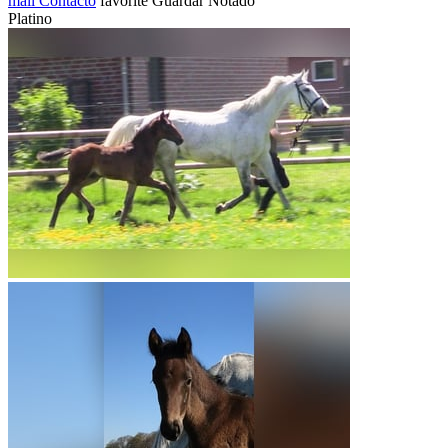
mail
Contacto
favorite
Guardar
Notado
Platino