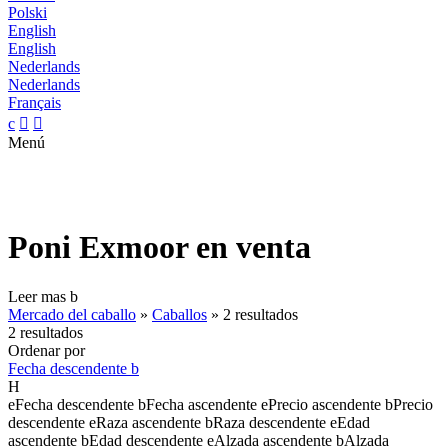
Polski
English
English
Nederlands
Nederlands
Français
c


Menú
Poni Exmoor en venta
Leer mas
b
Mercado del caballo
»
Caballos
»
2 resultados
2 resultados
Ordenar por
Fecha descendente
b
H
e
Fecha descendente
b
Fecha ascendente
e
Precio ascendente
b
Precio
descendente
e
Raza ascendente
b
Raza descendente
e
Edad
ascendente
b
Edad descendente
e
Alzada ascendente
b
Alzada