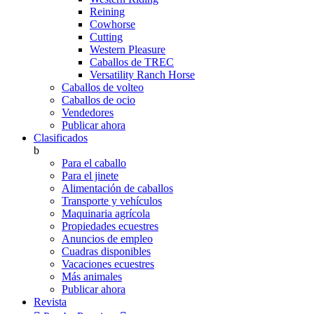
Reining
Cowhorse
Cutting
Western Pleasure
Caballos de TREC
Versatility Ranch Horse
Caballos de volteo
Caballos de ocio
Vendedores
Publicar ahora
Clasificados
b
Para el caballo
Para el jinete
Alimentación de caballos
Transporte y vehículos
Maquinaria agrícola
Propiedades ecuestres
Anuncios de empleo
Cuadras disponibles
Vacaciones ecuestres
Más animales
Publicar ahora
Revista