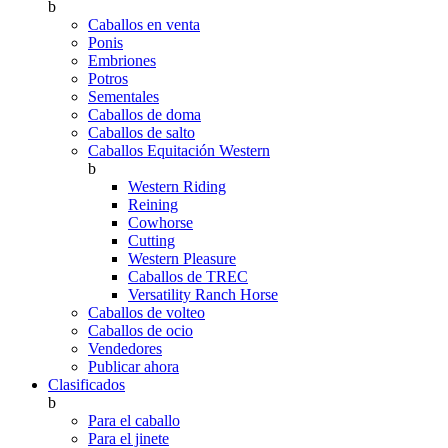
b
Caballos en venta
Ponis
Embriones
Potros
Sementales
Caballos de doma
Caballos de salto
Caballos Equitación Western
b
Western Riding
Reining
Cowhorse
Cutting
Western Pleasure
Caballos de TREC
Versatility Ranch Horse
Caballos de volteo
Caballos de ocio
Vendedores
Publicar ahora
Clasificados
b
Para el caballo
Para el jinete