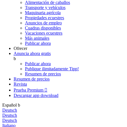
Alimentación de caballos
Transporte y vehículos
Maquinaria agrícola
Propiedades ecuestres
Anuncios de empleo
Cuadras disponibles
Vacaciones ecuestres
Más animales
Publicar ahora
Ofrecer
Anuncia ahora gratis
b
Publicar ahora
Publique ilimitadamente
Tipp!
Resumen de precios
Resumen de precios
Revista
Prueba Premium

Descargar app
download
Español
b
Deutsch
Deutsch
Deutsch
Italiano