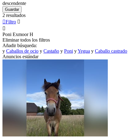
descendente
Guardar
2 resultados

Filtro


Poni Exmoor
H
Eliminar todos los filtros
Añadir búsqueda:
y
Caballos de ocio
y
Castaño
y
Poni
y
Yegua
y
Caballo castrado
Anuncios estándar