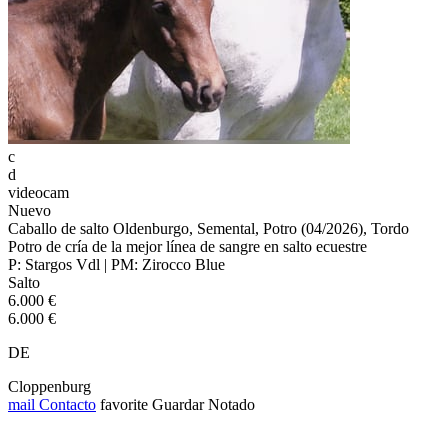
c
d
videocam
Nuevo
Caballo de salto Oldenburgo, Semental, Potro (04/2026), Tordo
Potro de cría de la mejor línea de sangre en salto ecuestre
P: Stargos Vdl | PM: Zirocco Blue
Salto
6.000 €
6.000 €
DE
Cloppenburg
mail
Contacto
favorite
Guardar
Notado