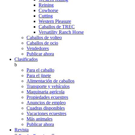
Reining
Cowhorse
Cutting
Western Pleasure
Caballos de TREC
Versatility Ranch Horse
Caballos de volteo
Caballos de ocio
Vendedores
Publicar ahora
Clasificados
b
Para el caballo
Para el jinete
Alimentación de caballos
Transporte y vehículos
Maquinaria agrícola
Propiedades ecuestres
Anuncios de empleo
Cuadras disponibles
Vacaciones ecuestres
Más animales
Publicar ahora
Revista