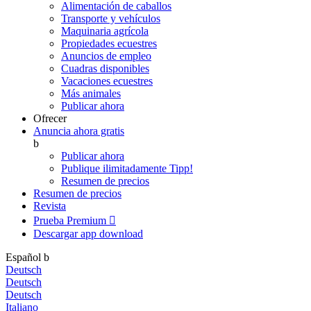
Alimentación de caballos
Transporte y vehículos
Maquinaria agrícola
Propiedades ecuestres
Anuncios de empleo
Cuadras disponibles
Vacaciones ecuestres
Más animales
Publicar ahora
Ofrecer
Anuncia ahora gratis
b
Publicar ahora
Publique ilimitadamente
Tipp!
Resumen de precios
Resumen de precios
Revista
Prueba Premium

Descargar app
download
Español
b
Deutsch
Deutsch
Deutsch
Italiano