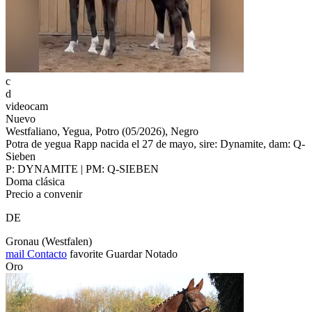
c
d
videocam
Nuevo
Westfaliano, Yegua, Potro (05/2026), Negro
Potra de yegua Rapp nacida el 27 de mayo, sire: Dynamite, dam: Q-
Sieben
P: DYNAMITE | PM: Q-SIEBEN
Doma clásica
Precio a convenir
DE
Gronau (Westfalen)
mail
Contacto
favorite
Guardar
Notado
Oro