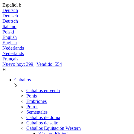
Español
b
Deutsch
Deutsch
Deutsch
Italiano
Polski
English
English
Nederlands
Nederlands
Français
Nuevo hoy: 399
|
Vendido: 554
H
Caballos
b
Caballos en venta
Ponis
Embriones
Potros
Sementales
Caballos de doma
Caballos de salto
Caballos Equitación Western
Western Riding