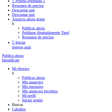

Prueba Premium

Resumen de precios
Descargar app
Descargar app
Anuncia ahora gratis
b
Publicar ahora
Publique ilimitadamente
Tipp!
Resumen de precios

Iniciar
ingrese aquí
Publica ahora
Identifícate
Mi ehorses
b
Publicar ahora
Mis anuncios
Mis mensajes
Mis anuncios favoritos
Mi perfil
Iniciar sesión
Buscar
Caballos