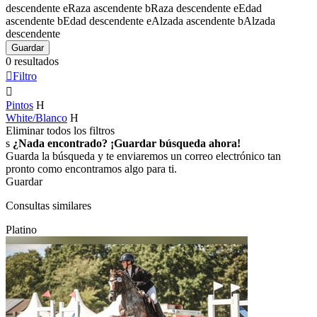
descendente
e
Raza ascendente
b
Raza descendente
e
Edad
ascendente
b
Edad descendente
e
Alzada ascendente
b
Alzada
descendente
Guardar
0 resultados

Filtro

Pintos
H
White/Blanco
H
Eliminar todos los filtros
s
¿Nada encontrado? ¡Guardar búsqueda ahora!
Guarda la búsqueda y te enviaremos un correo electrónico tan
pronto como encontramos algo para ti.
Guardar
Consultas similares
Platino