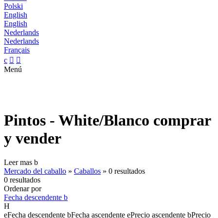
Polski
English
English
Nederlands
Nederlands
Français
c


Menú
Pintos - White/Blanco comprar
y vender
Leer mas
b
Mercado del caballo
»
Caballos
»
0 resultados
0 resultados
Ordenar por
Fecha descendente
b
H
e
Fecha descendente
b
Fecha ascendente
e
Precio ascendente
b
Precio