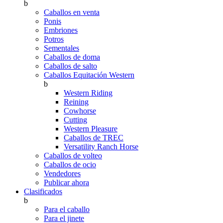
b
Caballos en venta
Ponis
Embriones
Potros
Sementales
Caballos de doma
Caballos de salto
Caballos Equitación Western
b
Western Riding
Reining
Cowhorse
Cutting
Western Pleasure
Caballos de TREC
Versatility Ranch Horse
Caballos de volteo
Caballos de ocio
Vendedores
Publicar ahora
Clasificados
b
Para el caballo
Para el jinete