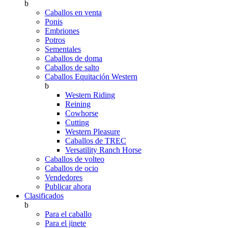
b
Caballos en venta
Ponis
Embriones
Potros
Sementales
Caballos de doma
Caballos de salto
Caballos Equitación Western
b
Western Riding
Reining
Cowhorse
Cutting
Western Pleasure
Caballos de TREC
Versatility Ranch Horse
Caballos de volteo
Caballos de ocio
Vendedores
Publicar ahora
Clasificados
b
Para el caballo
Para el jinete