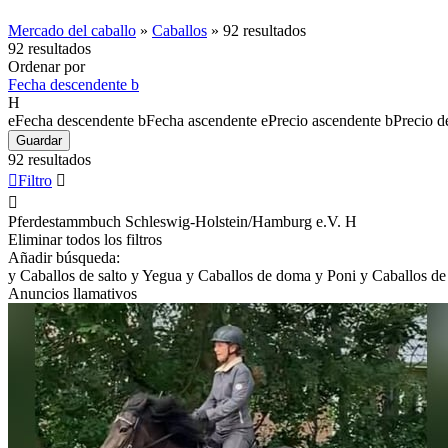
Mercado del caballo
»
Caballos
»
92 resultados
92 resultados
Ordenar por
Fecha descendente
b
H
e
Fecha descendente
b
Fecha ascendente
e
Precio ascendente
b
Precio d
Guardar
92 resultados

Filtro


Pferdestammbuch Schleswig-Holstein/Hamburg e.V.
H
Eliminar todos los filtros
Añadir búsqueda:
y
Caballos de salto
y
Yegua
y
Caballos de doma
y
Poni
y
Caballos de
Anuncios llamativos