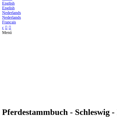
English
English
Nederlands
Nederlands
Français
c


Menú
Pferdestammbuch - Schleswig -