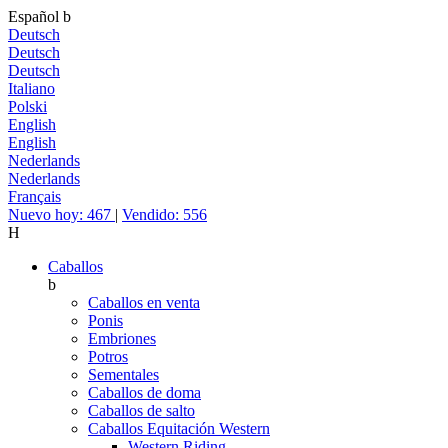
Español
b
Deutsch
Deutsch
Deutsch
Italiano
Polski
English
English
Nederlands
Nederlands
Français
Nuevo hoy: 467
|
Vendido: 556
H
Caballos
b
Caballos en venta
Ponis
Embriones
Potros
Sementales
Caballos de doma
Caballos de salto
Caballos Equitación Western
Western Riding