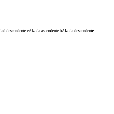
dad descendente
e
Alzada ascendente
b
Alzada descendente