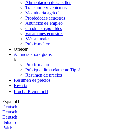
Alimentación de caballos
Transporte y vehículos
Maquinaria agrícola
Propiedades ecuestres
Anuncios de empleo
Cuadras disponibles
Vacaciones ecuestres
Más animales
Publicar ahora
Ofrecer
Anuncia ahora gratis
b
Publicar ahora
Publique ilimitadamente
Tipp!
Resumen de precios
Resumen de precios
Revista
Prueba Premium

Español
b
Deutsch
Deutsch
Deutsch
Italiano
Polski