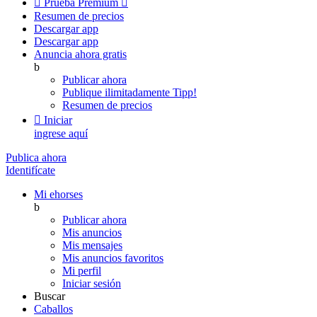

Prueba Premium

Resumen de precios
Descargar app
Descargar app
Anuncia ahora gratis
b
Publicar ahora
Publique ilimitadamente
Tipp!
Resumen de precios

Iniciar
ingrese aquí
Publica ahora
Identifícate
Mi ehorses
b
Publicar ahora
Mis anuncios
Mis mensajes
Mis anuncios favoritos
Mi perfil
Iniciar sesión
Buscar
Caballos