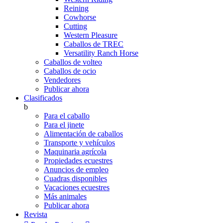
Reining
Cowhorse
Cutting
Western Pleasure
Caballos de TREC
Versatility Ranch Horse
Caballos de volteo
Caballos de ocio
Vendedores
Publicar ahora
Clasificados
b
Para el caballo
Para el jinete
Alimentación de caballos
Transporte y vehículos
Maquinaria agrícola
Propiedades ecuestres
Anuncios de empleo
Cuadras disponibles
Vacaciones ecuestres
Más animales
Publicar ahora
Revista