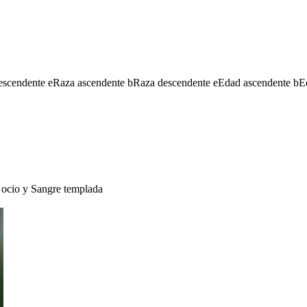
escendente
e
Raza ascendente
b
Raza descendente
e
Edad ascendente
b
E
 ocio
y
Sangre templada