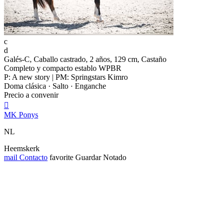
c
d
Galés-C, Caballo castrado, 2 años, 129 cm, Castaño
Completo y compacto establo WPBR
P: A new story | PM: Springstars Kimro
Doma clásica · Salto · Enganche
Precio a convenir

MK Ponys
NL
Heemskerk
mail
Contacto
favorite
Guardar
Notado