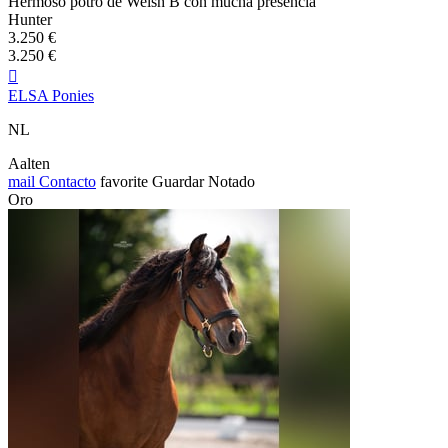
Hermoso potro de Welsh B con mucha presencia
Hunter
3.250 €
3.250 €

ELSA Ponies
NL
Aalten
mail
Contacto
favorite
Guardar
Notado
Oro