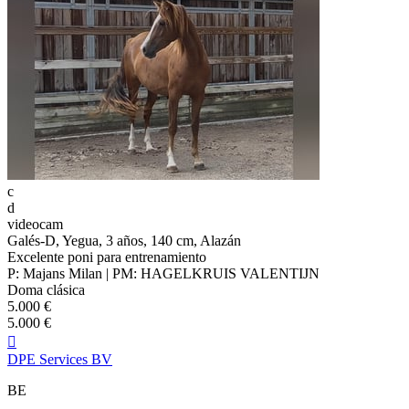
c
d
videocam
Galés-D, Yegua, 3 años, 140 cm, Alazán
Excelente poni para entrenamiento
P: Majans Milan | PM: HAGELKRUIS VALENTIJN
Doma clásica
5.000 €
5.000 €

DPE Services BV
BE