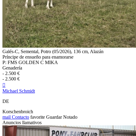
Galés-C, Semental, Potro (05/2026), 136 cm, Alazán
Príncipe de ensueño para enamorarse
P: FMS GOLDEN C MIKA
Genadería
- 2.500 €
- 2.500 €

Michael Schmidt
DE
Korschenbroich
mail
Contacto
favorite
Guardar
Notado
Anuncios llamativos