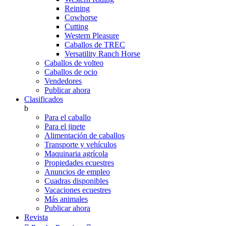
Reining
Cowhorse
Cutting
Western Pleasure
Caballos de TREC
Versatility Ranch Horse
Caballos de volteo
Caballos de ocio
Vendedores
Publicar ahora
Clasificados
b
Para el caballo
Para el jinete
Alimentación de caballos
Transporte y vehículos
Maquinaria agrícola
Propiedades ecuestres
Anuncios de empleo
Cuadras disponibles
Vacaciones ecuestres
Más animales
Publicar ahora
Revista