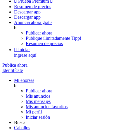

Prueba Premium

Resumen de precios
Descargar app
Descargar app
Anuncia ahora gratis
b
Publicar ahora
Publique ilimitadamente
Tipp!
Resumen de precios

Iniciar
ingrese aquí
Publica ahora
Identifícate
Mi ehorses
b
Publicar ahora
Mis anuncios
Mis mensajes
Mis anuncios favoritos
Mi perfil
Iniciar sesión
Buscar
Caballos