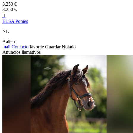
3.250 €
3.250 €

ELSA Ponies
NL
Aalten
mail
Contacto
favorite
Guardar
Notado
Anuncios llamativos