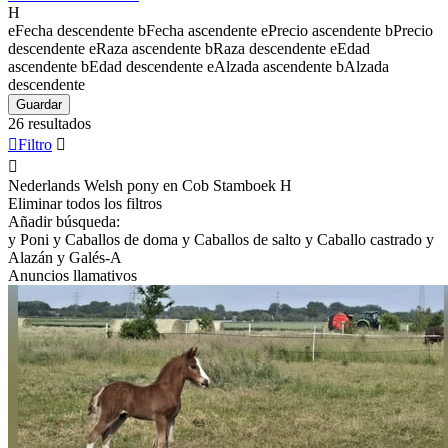
H
e
Fecha descendente
b
Fecha ascendente
e
Precio ascendente
b
Precio
descendente
e
Raza ascendente
b
Raza descendente
e
Edad
ascendente
b
Edad descendente
e
Alzada ascendente
b
Alzada
descendente
Guardar
26 resultados

Filtro


Nederlands Welsh pony en Cob Stamboek
H
Eliminar todos los filtros
Añadir búsqueda:
y
Poni
y
Caballos de doma
y
Caballos de salto
y
Caballo castrado
y
Alazán
y
Galés-A
Anuncios llamativos