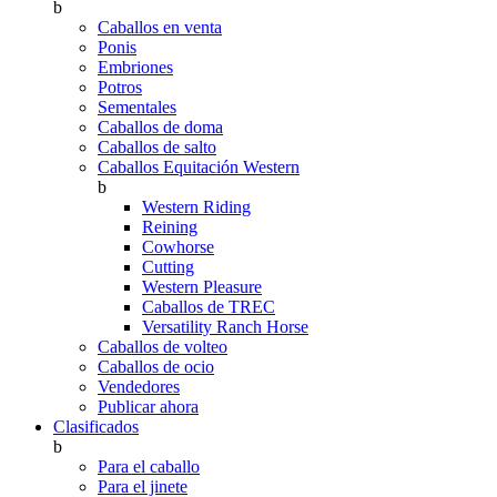
b
Caballos en venta
Ponis
Embriones
Potros
Sementales
Caballos de doma
Caballos de salto
Caballos Equitación Western
b
Western Riding
Reining
Cowhorse
Cutting
Western Pleasure
Caballos de TREC
Versatility Ranch Horse
Caballos de volteo
Caballos de ocio
Vendedores
Publicar ahora
Clasificados
b
Para el caballo
Para el jinete