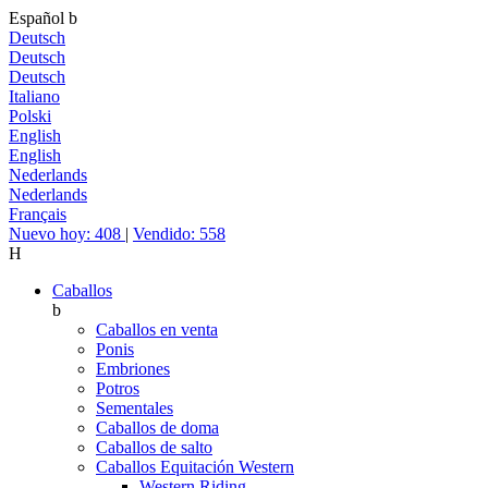
Español
b
Deutsch
Deutsch
Deutsch
Italiano
Polski
English
English
Nederlands
Nederlands
Français
Nuevo hoy: 408
|
Vendido: 558
H
Caballos
b
Caballos en venta
Ponis
Embriones
Potros
Sementales
Caballos de doma
Caballos de salto
Caballos Equitación Western
Western Riding