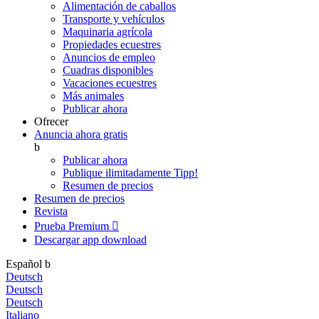
Alimentación de caballos
Transporte y vehículos
Maquinaria agrícola
Propiedades ecuestres
Anuncios de empleo
Cuadras disponibles
Vacaciones ecuestres
Más animales
Publicar ahora
Ofrecer
Anuncia ahora gratis
b
Publicar ahora
Publique ilimitadamente
Tipp!
Resumen de precios
Resumen de precios
Revista
Prueba Premium

Descargar app
download
Español
b
Deutsch
Deutsch
Deutsch
Italiano