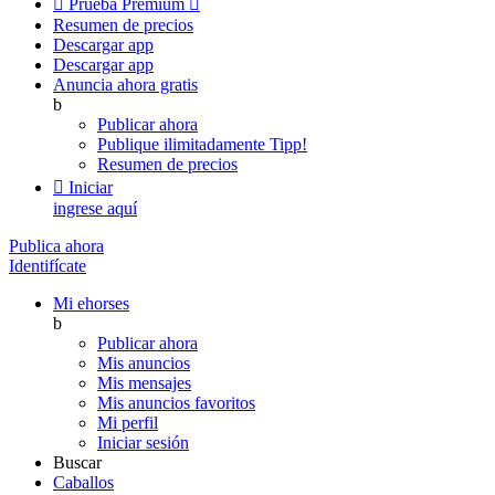

Prueba Premium

Resumen de precios
Descargar app
Descargar app
Anuncia ahora gratis
b
Publicar ahora
Publique ilimitadamente
Tipp!
Resumen de precios

Iniciar
ingrese aquí
Publica ahora
Identifícate
Mi ehorses
b
Publicar ahora
Mis anuncios
Mis mensajes
Mis anuncios favoritos
Mi perfil
Iniciar sesión
Buscar
Caballos