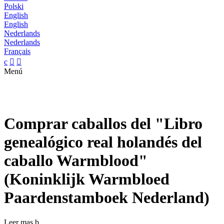
Polski
English
English
Nederlands
Nederlands
Français
c


Menú
Comprar caballos del "Libro
genealógico real holandés del
caballo Warmblood"
(Koninklijk Warmbloed
Paardenstamboek Nederland)
Leer mas
b