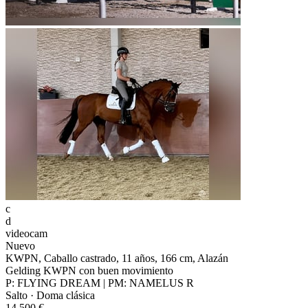
c
d
videocam
Nuevo
KWPN, Caballo castrado, 11 años, 166 cm, Alazán
Gelding KWPN con buen movimiento
P: FLYING DREAM | PM: NAMELUS R
Salto · Doma clásica
14.500 €