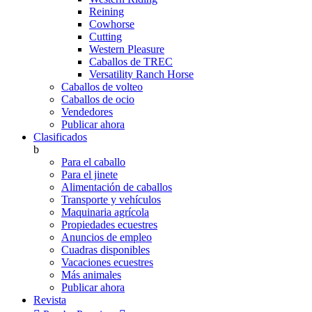
Reining
Cowhorse
Cutting
Western Pleasure
Caballos de TREC
Versatility Ranch Horse
Caballos de volteo
Caballos de ocio
Vendedores
Publicar ahora
Clasificados
b
Para el caballo
Para el jinete
Alimentación de caballos
Transporte y vehículos
Maquinaria agrícola
Propiedades ecuestres
Anuncios de empleo
Cuadras disponibles
Vacaciones ecuestres
Más animales
Publicar ahora
Revista