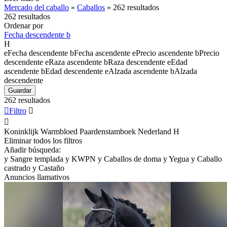
Mercado del caballo
»
Caballos
»
262 resultados
262 resultados
Ordenar por
Fecha descendente
b
H
e
Fecha descendente
b
Fecha ascendente
e
Precio ascendente
b
Precio
descendente
e
Raza ascendente
b
Raza descendente
e
Edad
ascendente
b
Edad descendente
e
Alzada ascendente
b
Alzada
descendente
Guardar
262 resultados

Filtro


Koninklijk Warmbloed Paardenstamboek Nederland
H
Eliminar todos los filtros
Añadir búsqueda:
y
Sangre templada
y
KWPN
y
Caballos de doma
y
Yegua
y
Caballo
castrado
y
Castaño
Anuncios llamativos