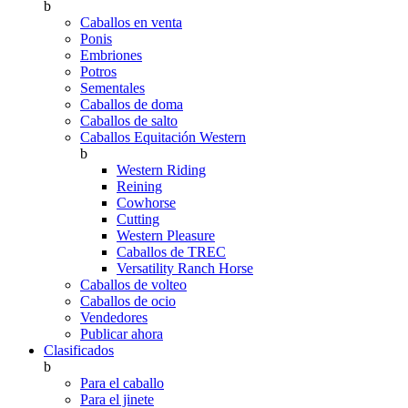
b
Caballos en venta
Ponis
Embriones
Potros
Sementales
Caballos de doma
Caballos de salto
Caballos Equitación Western
b
Western Riding
Reining
Cowhorse
Cutting
Western Pleasure
Caballos de TREC
Versatility Ranch Horse
Caballos de volteo
Caballos de ocio
Vendedores
Publicar ahora
Clasificados
b
Para el caballo
Para el jinete