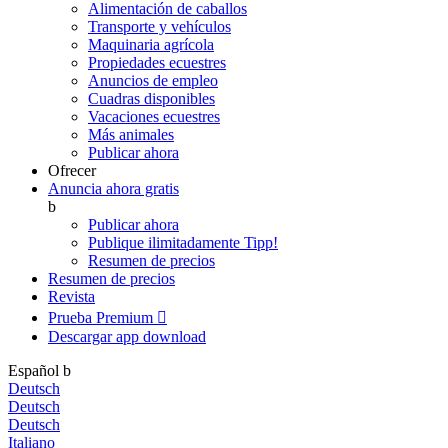
Alimentación de caballos
Transporte y vehículos
Maquinaria agrícola
Propiedades ecuestres
Anuncios de empleo
Cuadras disponibles
Vacaciones ecuestres
Más animales
Publicar ahora
Ofrecer
Anuncia ahora gratis
b
Publicar ahora
Publique ilimitadamente
Tipp!
Resumen de precios
Resumen de precios
Revista
Prueba Premium

Descargar app
download
Español
b
Deutsch
Deutsch
Deutsch
Italiano