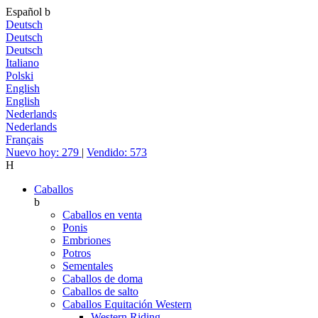
Español
b
Deutsch
Deutsch
Deutsch
Italiano
Polski
English
English
Nederlands
Nederlands
Français
Nuevo hoy: 279
|
Vendido: 573
H
Caballos
b
Caballos en venta
Ponis
Embriones
Potros
Sementales
Caballos de doma
Caballos de salto
Caballos Equitación Western
Western Riding