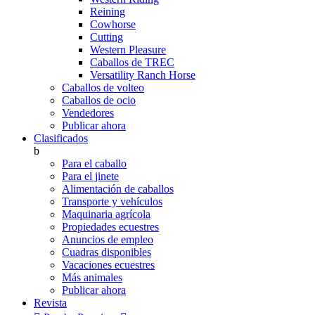
Reining
Cowhorse
Cutting
Western Pleasure
Caballos de TREC
Versatility Ranch Horse
Caballos de volteo
Caballos de ocio
Vendedores
Publicar ahora
Clasificados
b
Para el caballo
Para el jinete
Alimentación de caballos
Transporte y vehículos
Maquinaria agrícola
Propiedades ecuestres
Anuncios de empleo
Cuadras disponibles
Vacaciones ecuestres
Más animales
Publicar ahora
Revista