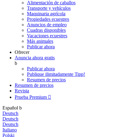
Alimentación de caballos
Transporte y vehículos
Maquinaria agrícola
Propiedades ecuestres
Anuncios de empleo
Cuadras disponibles
Vacaciones ecuestres
Más animales
Publicar ahora
Ofrecer
Anuncia ahora gratis
b
Publicar ahora
Publique ilimitadamente
Tipp!
Resumen de precios
Resumen de precios
Revista
Prueba Premium

Español
b
Deutsch
Deutsch
Deutsch
Italiano
Polski