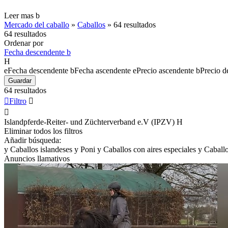
Leer mas
b
Mercado del caballo
»
Caballos
»
64 resultados
64 resultados
Ordenar por
Fecha descendente
b
H
e
Fecha descendente
b
Fecha ascendente
e
Precio ascendente
b
Precio d
Guardar
64 resultados

Filtro


Islandpferde-Reiter- und Züchterverband e.V (IPZV)
H
Eliminar todos los filtros
Añadir búsqueda:
y
Caballos islandeses
y
Poni
y
Caballos con aires especiales
y
Caballo
Anuncios llamativos