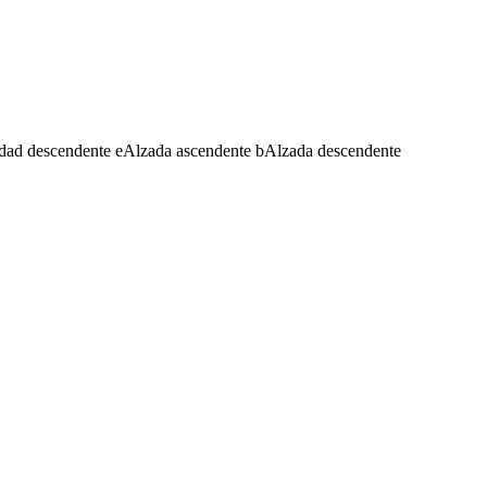
dad descendente
e
Alzada ascendente
b
Alzada descendente