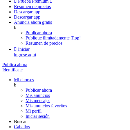

Prueba Premium

Resumen de precios
Descargar app
Descargar app
Anuncia ahora gratis
b
Publicar ahora
Publique ilimitadamente
Tipp!
Resumen de precios

Iniciar
ingrese aquí
Publica ahora
Identifícate
Mi ehorses
b
Publicar ahora
Mis anuncios
Mis mensajes
Mis anuncios favoritos
Mi perfil
Iniciar sesión
Buscar
Caballos