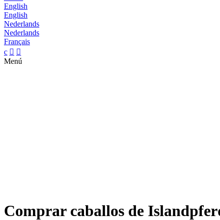
English
English
Nederlands
Nederlands
Français
c


Menú
Comprar caballos de Islandpfer