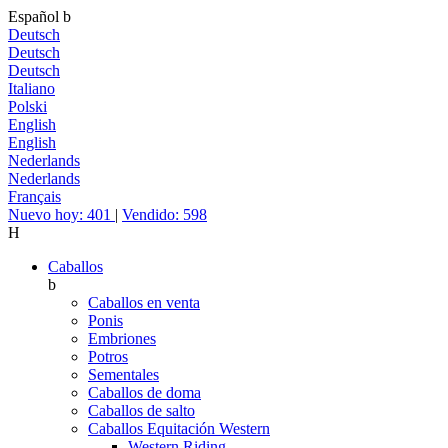
Español
b
Deutsch
Deutsch
Deutsch
Italiano
Polski
English
English
Nederlands
Nederlands
Français
Nuevo hoy: 401
|
Vendido: 598
H
Caballos
b
Caballos en venta
Ponis
Embriones
Potros
Sementales
Caballos de doma
Caballos de salto
Caballos Equitación Western
Western Riding