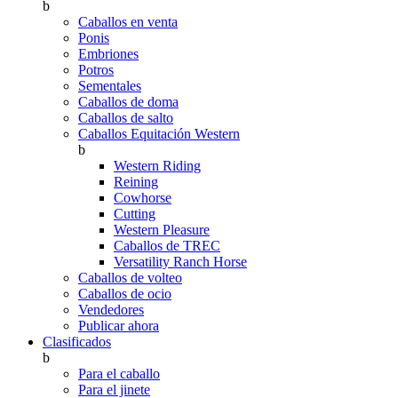
b
Caballos en venta
Ponis
Embriones
Potros
Sementales
Caballos de doma
Caballos de salto
Caballos Equitación Western
b
Western Riding
Reining
Cowhorse
Cutting
Western Pleasure
Caballos de TREC
Versatility Ranch Horse
Caballos de volteo
Caballos de ocio
Vendedores
Publicar ahora
Clasificados
b
Para el caballo
Para el jinete