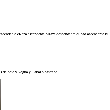
escendente
e
Raza ascendente
b
Raza descendente
e
Edad ascendente
b
E
s de ocio
y
Yegua
y
Caballo castrado