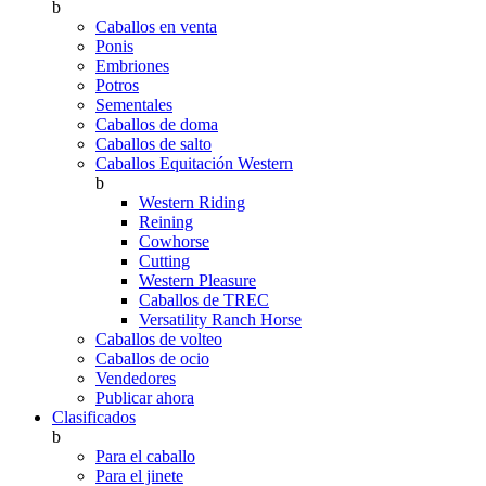
b
Caballos en venta
Ponis
Embriones
Potros
Sementales
Caballos de doma
Caballos de salto
Caballos Equitación Western
b
Western Riding
Reining
Cowhorse
Cutting
Western Pleasure
Caballos de TREC
Versatility Ranch Horse
Caballos de volteo
Caballos de ocio
Vendedores
Publicar ahora
Clasificados
b
Para el caballo
Para el jinete