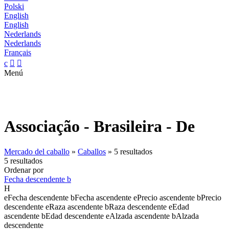
Polski
English
English
Nederlands
Nederlands
Français
c


Menú
Associação - Brasileira - De
Mercado del caballo
»
Caballos
»
5 resultados
5 resultados
Ordenar por
Fecha descendente
b
H
e
Fecha descendente
b
Fecha ascendente
e
Precio ascendente
b
Precio
descendente
e
Raza ascendente
b
Raza descendente
e
Edad
ascendente
b
Edad descendente
e
Alzada ascendente
b
Alzada
descendente