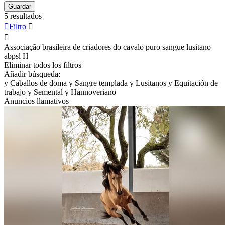
Guardar
5 resultados

Filtro


Associação brasileira de criadores do cavalo puro sangue lusitano
abpsl
H
Eliminar todos los filtros
Añadir búsqueda:
y
Caballos de doma
y
Sangre templada
y
Lusitanos
y
Equitación de
trabajo
y
Semental
y
Hannoveriano
Anuncios llamativos