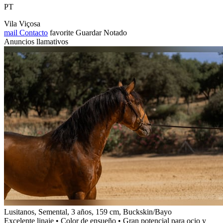
PT
Vila Viçosa
mail
Contacto
favorite
Guardar
Notado
Anuncios llamativos
Lusitanos, Semental, 3 años, 159 cm, Buckskin/Bayo
Excelente linaje • Color de ensueño • Gran potencial para ocio y