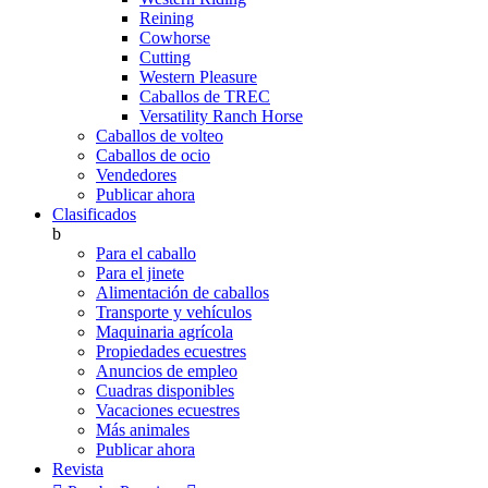
Reining
Cowhorse
Cutting
Western Pleasure
Caballos de TREC
Versatility Ranch Horse
Caballos de volteo
Caballos de ocio
Vendedores
Publicar ahora
Clasificados
b
Para el caballo
Para el jinete
Alimentación de caballos
Transporte y vehículos
Maquinaria agrícola
Propiedades ecuestres
Anuncios de empleo
Cuadras disponibles
Vacaciones ecuestres
Más animales
Publicar ahora
Revista