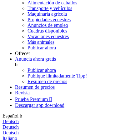
Alimentación de caballos
Transporte y vehículos
Maquinaria agrícola
Propiedades ecuestres
Anuncios de empleo
Cuadras disponibles
Vacaciones ecuestres
Más animales
Publicar ahora
Ofrecer
Anuncia ahora gratis
b
Publicar ahora
Publique ilimitadamente
Tipp!
Resumen de precios
Resumen de precios
Revista
Prueba Premium

Descargar app
download
Español
b
Deutsch
Deutsch
Deutsch
Italiano