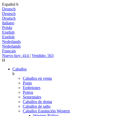
Español
b
Deutsch
Deutsch
Deutsch
Italiano
Polski
English
English
Nederlands
Nederlands
Français
Nuevo hoy: 414
|
Vendido: 563
H
Caballos
b
Caballos en venta
Ponis
Embriones
Potros
Sementales
Caballos de doma
Caballos de salto
Caballos Equitación Western
Western Riding