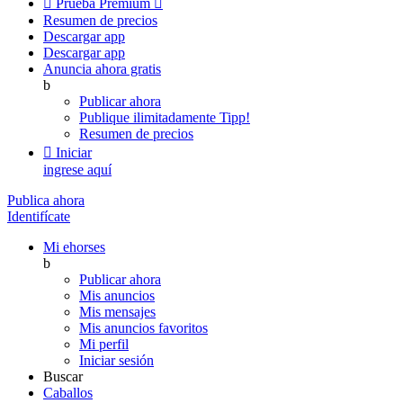

Prueba Premium

Resumen de precios
Descargar app
Descargar app
Anuncia ahora gratis
b
Publicar ahora
Publique ilimitadamente
Tipp!
Resumen de precios

Iniciar
ingrese aquí
Publica ahora
Identifícate
Mi ehorses
b
Publicar ahora
Mis anuncios
Mis mensajes
Mis anuncios favoritos
Mi perfil
Iniciar sesión
Buscar
Caballos