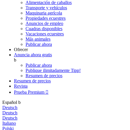
Alimentación de caballos
Transporte y vehículos
Maquinaria agrícola
Propiedades ecuestres
Anuncios de empleo
Cuadras disponibles
Vacaciones ecuestres
Más animales
Publicar ahora
Ofrecer
Anuncia ahora gratis
b
Publicar ahora
Publique ilimitadamente
Tipp!
Resumen de precios
Resumen de precios
Revista
Prueba Premium

Español
b
Deutsch
Deutsch
Deutsch
Italiano
Polski