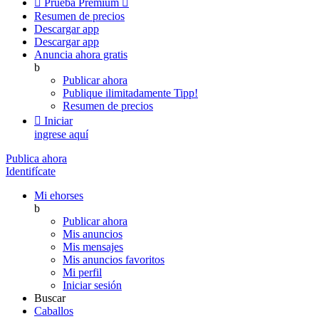

Prueba Premium

Resumen de precios
Descargar app
Descargar app
Anuncia ahora gratis
b
Publicar ahora
Publique ilimitadamente
Tipp!
Resumen de precios

Iniciar
ingrese aquí
Publica ahora
Identifícate
Mi ehorses
b
Publicar ahora
Mis anuncios
Mis mensajes
Mis anuncios favoritos
Mi perfil
Iniciar sesión
Buscar
Caballos