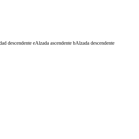
dad descendente
e
Alzada ascendente
b
Alzada descendente