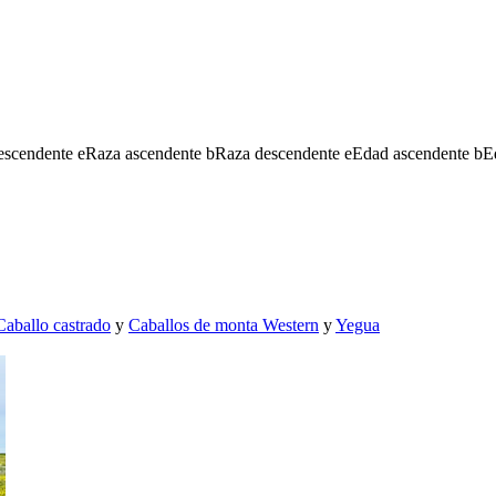
escendente
e
Raza ascendente
b
Raza descendente
e
Edad ascendente
b
E
Caballo castrado
y
Caballos de monta Western
y
Yegua