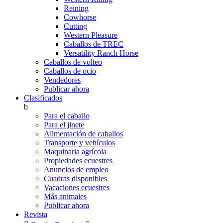
Reining
Cowhorse
Cutting
Western Pleasure
Caballos de TREC
Versatility Ranch Horse
Caballos de volteo
Caballos de ocio
Vendedores
Publicar ahora
Clasificados
b
Para el caballo
Para el jinete
Alimentación de caballos
Transporte y vehículos
Maquinaria agrícola
Propiedades ecuestres
Anuncios de empleo
Cuadras disponibles
Vacaciones ecuestres
Más animales
Publicar ahora
Revista