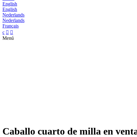
English
English
Nederlands
Nederlands
Français
c


Menú
Caballo cuarto de milla en vent