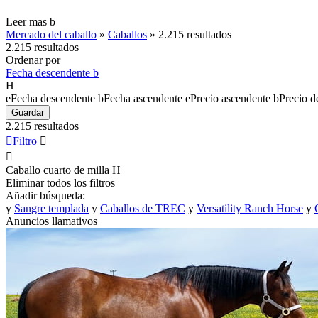
Leer mas
b
Mercado del caballo
»
Caballos
»
2.215 resultados
2.215 resultados
Ordenar por
Fecha descendente
b
H
e
Fecha descendente
b
Fecha ascendente
e
Precio ascendente
b
Precio d
Guardar
2.215 resultados

Filtro


Caballo cuarto de milla
H
Eliminar todos los filtros
Añadir búsqueda:
y
Sangre templada
y
Caballos de TREC
y
Versatility Ranch Horse
y
Anuncios llamativos