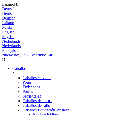
Español
b
Deutsch
Deutsch
Deutsch
Italiano
Polski
English
English
Nederlands
Nederlands
Français
Nuevo hoy: 392
|
Vendido: 546
H
Caballos
b
Caballos en venta
Ponis
Embriones
Potros
Sementales
Caballos de doma
Caballos de salto
Caballos Equitación Western
Western Riding