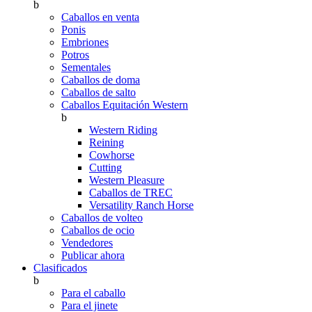
b
Caballos en venta
Ponis
Embriones
Potros
Sementales
Caballos de doma
Caballos de salto
Caballos Equitación Western
b
Western Riding
Reining
Cowhorse
Cutting
Western Pleasure
Caballos de TREC
Versatility Ranch Horse
Caballos de volteo
Caballos de ocio
Vendedores
Publicar ahora
Clasificados
b
Para el caballo
Para el jinete