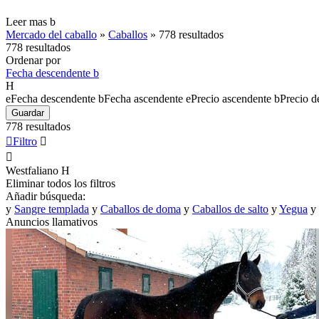
Leer mas
b
Mercado del caballo
»
Caballos
»
778 resultados
778 resultados
Ordenar por
Fecha descendente
b
H
e
Fecha descendente
b
Fecha ascendente
e
Precio ascendente
b
Precio d
Guardar
778 resultados

Filtro


Westfaliano
H
Eliminar todos los filtros
Añadir búsqueda:
y
Sangre templada
y
Caballos de doma
y
Caballos de salto
y
Yegua
y
Anuncios llamativos