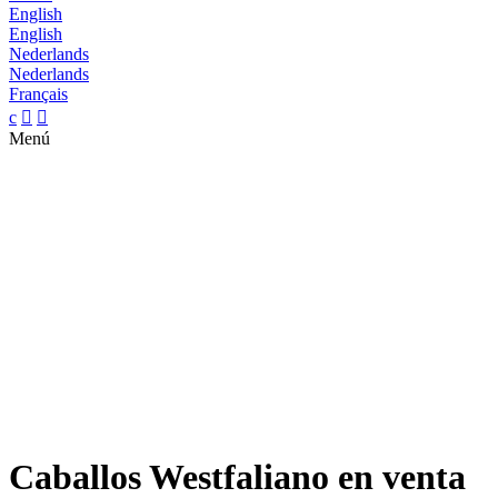
English
English
Nederlands
Nederlands
Français
c


Menú
Caballos Westfaliano en venta