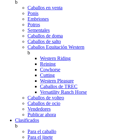
b
Caballos en venta
Ponis
Embriones
Potros
Sementales
Caballos de doma
Caballos de salto
Caballos Equitación Western
b
Western Riding
Reining
Cowhorse
Cutting
Western Pleasure
Caballos de TREC
Versatility Ranch Horse
Caballos de volteo
Caballos de ocio
Vendedores
Publicar ahora
Clasificados
b
Para el caballo
Para el jinete