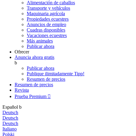
Alimentación de caballos
Transporte y vehículos
Maquinaria agrícola
Propiedades ecuestres
Anuncios de empleo
Cuadras disponibles
Vacaciones ecuestres
Más animales
Publicar ahora
Ofrecer
Anuncia ahora gratis
b
Publicar ahora
Publique ilimitadamente
Tipp!
Resumen de precios
Resumen de precios
Revista
Prueba Premium

Español
b
Deutsch
Deutsch
Deutsch
Italiano
Polski