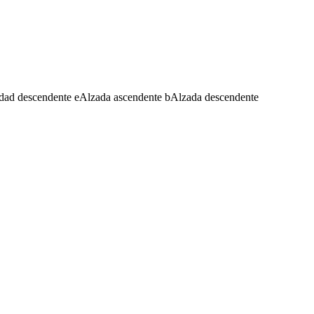
dad descendente
e
Alzada ascendente
b
Alzada descendente