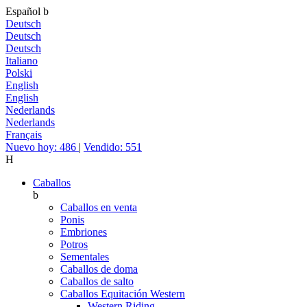
Español
b
Deutsch
Deutsch
Deutsch
Italiano
Polski
English
English
Nederlands
Nederlands
Français
Nuevo hoy: 486
|
Vendido: 551
H
Caballos
b
Caballos en venta
Ponis
Embriones
Potros
Sementales
Caballos de doma
Caballos de salto
Caballos Equitación Western
Western Riding