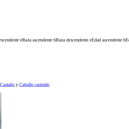
escendente
e
Raza ascendente
b
Raza descendente
e
Edad ascendente
b
E
Castaño
y
Caballo castrado