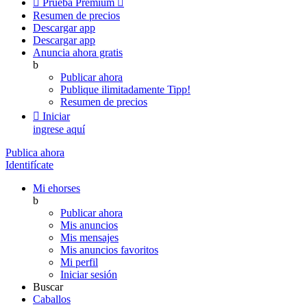

Prueba Premium

Resumen de precios
Descargar app
Descargar app
Anuncia ahora gratis
b
Publicar ahora
Publique ilimitadamente
Tipp!
Resumen de precios

Iniciar
ingrese aquí
Publica ahora
Identifícate
Mi ehorses
b
Publicar ahora
Mis anuncios
Mis mensajes
Mis anuncios favoritos
Mi perfil
Iniciar sesión
Buscar
Caballos