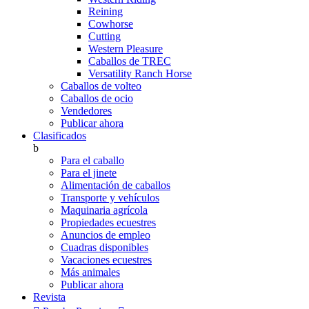
Reining
Cowhorse
Cutting
Western Pleasure
Caballos de TREC
Versatility Ranch Horse
Caballos de volteo
Caballos de ocio
Vendedores
Publicar ahora
Clasificados
b
Para el caballo
Para el jinete
Alimentación de caballos
Transporte y vehículos
Maquinaria agrícola
Propiedades ecuestres
Anuncios de empleo
Cuadras disponibles
Vacaciones ecuestres
Más animales
Publicar ahora
Revista