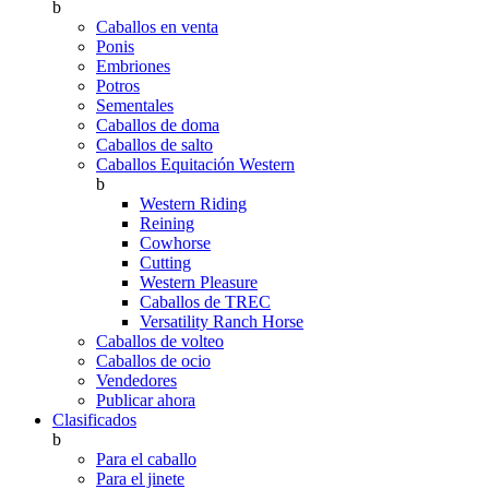
b
Caballos en venta
Ponis
Embriones
Potros
Sementales
Caballos de doma
Caballos de salto
Caballos Equitación Western
b
Western Riding
Reining
Cowhorse
Cutting
Western Pleasure
Caballos de TREC
Versatility Ranch Horse
Caballos de volteo
Caballos de ocio
Vendedores
Publicar ahora
Clasificados
b
Para el caballo
Para el jinete