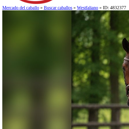
Mercado del caballo
»
Buscar caballos
»
Westfaliano
» ID: 4832377