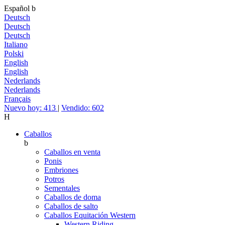
Español
b
Deutsch
Deutsch
Deutsch
Italiano
Polski
English
English
Nederlands
Nederlands
Français
Nuevo hoy: 413
|
Vendido: 602
H
Caballos
b
Caballos en venta
Ponis
Embriones
Potros
Sementales
Caballos de doma
Caballos de salto
Caballos Equitación Western
Western Riding