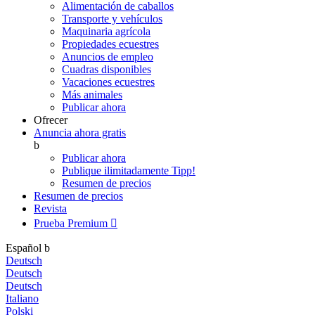
Alimentación de caballos
Transporte y vehículos
Maquinaria agrícola
Propiedades ecuestres
Anuncios de empleo
Cuadras disponibles
Vacaciones ecuestres
Más animales
Publicar ahora
Ofrecer
Anuncia ahora gratis
b
Publicar ahora
Publique ilimitadamente
Tipp!
Resumen de precios
Resumen de precios
Revista
Prueba Premium

Español
b
Deutsch
Deutsch
Deutsch
Italiano
Polski