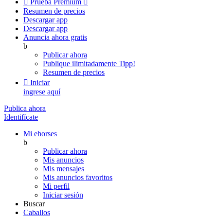

Prueba Premium

Resumen de precios
Descargar app
Descargar app
Anuncia ahora gratis
b
Publicar ahora
Publique ilimitadamente
Tipp!
Resumen de precios

Iniciar
ingrese aquí
Publica ahora
Identifícate
Mi ehorses
b
Publicar ahora
Mis anuncios
Mis mensajes
Mis anuncios favoritos
Mi perfil
Iniciar sesión
Buscar
Caballos