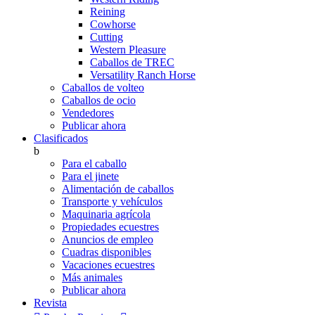
Reining
Cowhorse
Cutting
Western Pleasure
Caballos de TREC
Versatility Ranch Horse
Caballos de volteo
Caballos de ocio
Vendedores
Publicar ahora
Clasificados
b
Para el caballo
Para el jinete
Alimentación de caballos
Transporte y vehículos
Maquinaria agrícola
Propiedades ecuestres
Anuncios de empleo
Cuadras disponibles
Vacaciones ecuestres
Más animales
Publicar ahora
Revista