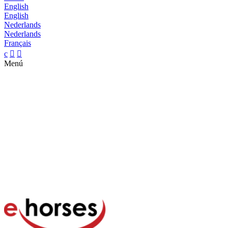
English
English
Nederlands
Nederlands
Français
c


Menú