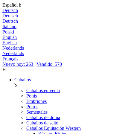
Español
b
Deutsch
Deutsch
Deutsch
Italiano
Polski
English
English
Nederlands
Nederlands
Français
Nuevo hoy: 263
|
Vendido: 570
H
Caballos
b
Caballos en venta
Ponis
Embriones
Potros
Sementales
Caballos de doma
Caballos de salto
Caballos Equitación Western
Western Riding