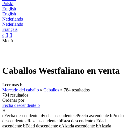
Polski
English
English
Nederlands
Nederlands
Français
c


Menú
Caballos Westfaliano en venta
Leer mas
b
Mercado del caballo
»
Caballos
»
784 resultados
784 resultados
Ordenar por
Fecha descendente
b
H
e
Fecha descendente
b
Fecha ascendente
e
Precio ascendente
b
Precio
descendente
e
Raza ascendente
b
Raza descendente
e
Edad
ascendente
b
Edad descendente
e
Alzada ascendente
b
Alzada