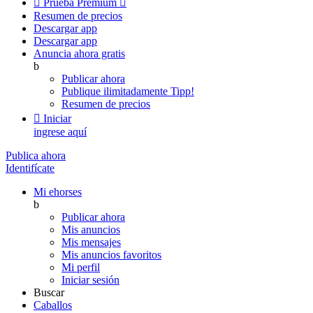

Prueba Premium

Resumen de precios
Descargar app
Descargar app
Anuncia ahora gratis
b
Publicar ahora
Publique ilimitadamente
Tipp!
Resumen de precios

Iniciar
ingrese aquí
Publica ahora
Identifícate
Mi ehorses
b
Publicar ahora
Mis anuncios
Mis mensajes
Mis anuncios favoritos
Mi perfil
Iniciar sesión
Buscar
Caballos