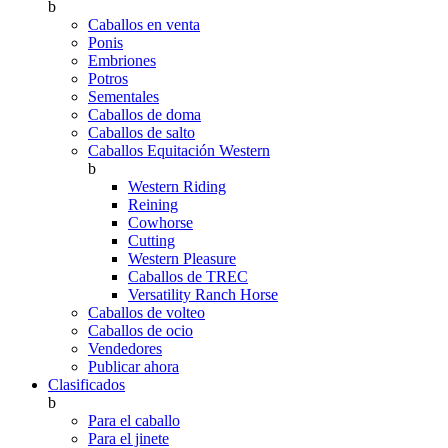
b
Caballos en venta
Ponis
Embriones
Potros
Sementales
Caballos de doma
Caballos de salto
Caballos Equitación Western
b
Western Riding
Reining
Cowhorse
Cutting
Western Pleasure
Caballos de TREC
Versatility Ranch Horse
Caballos de volteo
Caballos de ocio
Vendedores
Publicar ahora
Clasificados
b
Para el caballo
Para el jinete