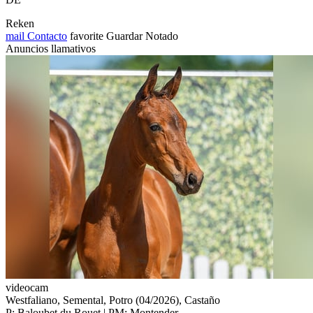
Reken
mail
Contacto
favorite
Guardar
Notado
Anuncios llamativos
videocam
Westfaliano, Semental, Potro (04/2026), Castaño
P: Baloubet du Rouet | PM: Montender