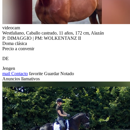
videocam
Westfaliano, Caballo castrado, 11 años, 172 cm, Alazán
P: DIMAGGIO | PM: WOLKENTANZ II
Doma clásica
Precio a convenir
DE
Jengen
mail
Contacto
favorite
Guardar
Notado
Anuncios llamativos