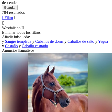
descendente
Guardar
784 resultados

Filtro


Westfaliano
H
Eliminar todos los filtros
Añadir búsqueda:
y
Sangre templada
y
Caballos de doma
y
Caballos de salto
y
Yegua
y
Castaño
y
Caballo castrado
Anuncios llamativos