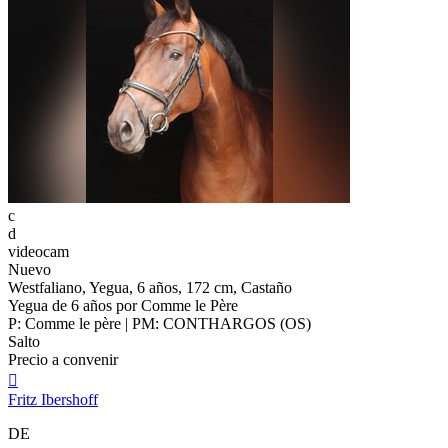
c
d
videocam
Nuevo
Westfaliano, Yegua, 6 años, 172 cm, Castaño
Yegua de 6 años por Comme le Père
P: Comme le père | PM: CONTHARGOS (OS)
Salto
Precio a convenir

Fritz Ibershoff
DE