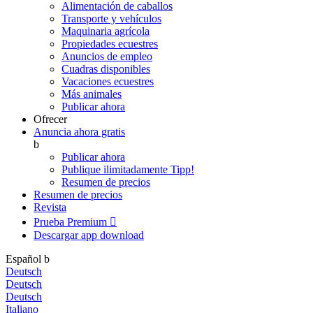
Alimentación de caballos
Transporte y vehículos
Maquinaria agrícola
Propiedades ecuestres
Anuncios de empleo
Cuadras disponibles
Vacaciones ecuestres
Más animales
Publicar ahora
Ofrecer
Anuncia ahora gratis
b
Publicar ahora
Publique ilimitadamente
Tipp!
Resumen de precios
Resumen de precios
Revista
Prueba Premium

Descargar app
download
Español
b
Deutsch
Deutsch
Deutsch
Italiano