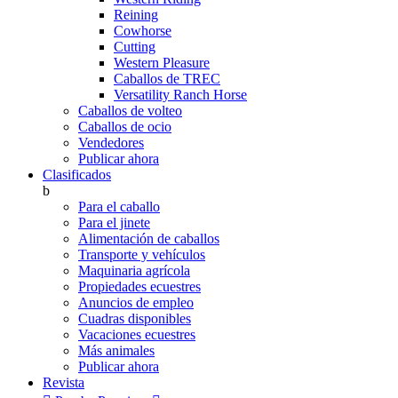
Reining
Cowhorse
Cutting
Western Pleasure
Caballos de TREC
Versatility Ranch Horse
Caballos de volteo
Caballos de ocio
Vendedores
Publicar ahora
Clasificados
b
Para el caballo
Para el jinete
Alimentación de caballos
Transporte y vehículos
Maquinaria agrícola
Propiedades ecuestres
Anuncios de empleo
Cuadras disponibles
Vacaciones ecuestres
Más animales
Publicar ahora
Revista