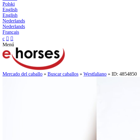
Polski
English
English
Nederlands
Nederlands
Français
c


Menú
Mercado del caballo
»
Buscar caballos
»
Westfaliano
» ID: 4854850