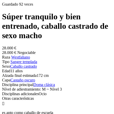
Guardado 92 veces
Súper tranquilo y bien
entrenado, caballo castrado de
sexo macho
28.000 €
28.000 € Negociable
Raza
Westfaliano
Tipo
Sangre templada
Sexo
Caballo castrado
Edad
11 años
Alzada final estimada
172 cm
Capa
Castaño oscuro
Disciplina principal
Doma clásica
Nível de adiestramiento: M ~ Nível 3
Disciplinas adicionales
Ocio
Otras características

es apto como caballo de escuela