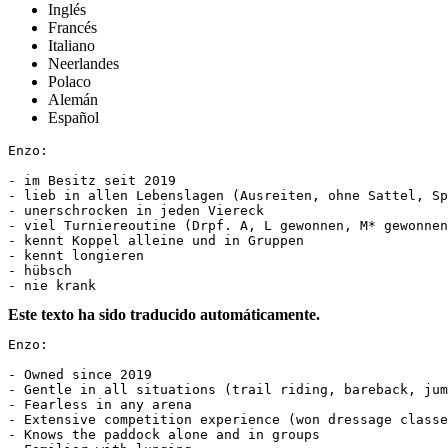
Inglés
Francés
Italiano
Neerlandes
Polaco
Alemán
Español
Enzo: 

- im Besitz seit 2019

- ⁠lieb in allen Lebenslagen (Ausreiten, ohne Sattel, Spr
- ⁠unerschrocken in jeden Viereck 

- ⁠viel Turniereoutine (Drpf. A, L gewonnen, M* gewonnen
- ⁠kennt Koppel alleine und in Gruppen 

- ⁠kennt longieren

- ⁠hübsch 

- ⁠nie krank
Este texto ha sido traducido automáticamente.
Enzo:

- Owned since 2019  

- Gentle in all situations (trail riding, bareback, jump
- Fearless in any arena  

- Extensive competition experience (won dressage classe
- Knows the paddock alone and in groups  
