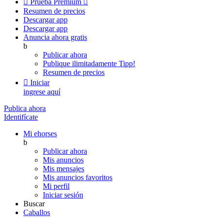

Prueba Premium

Resumen de precios
Descargar app
Descargar app
Anuncia ahora gratis
b
Publicar ahora
Publique ilimitadamente
Tipp!
Resumen de precios

Iniciar
ingrese aquí
Publica ahora
Identifícate
Mi ehorses
b
Publicar ahora
Mis anuncios
Mis mensajes
Mis anuncios favoritos
Mi perfil
Iniciar sesión
Buscar
Caballos