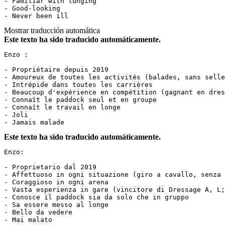
- Familiar with lunging  

- Good-looking  

- Never been ill
Mostrar traducción automática
Este texto ha sido traducido automáticamente.
Enzo :  

- Propriétaire depuis 2019  

- Amoureux de toutes les activités (balades, sans selle
- Intrépide dans toutes les carrières  

- Beaucoup d'expérience en compétition (gagnant en dres
- Connaît le paddock seul et en groupe  

- Connaît le travail en longe  

- Joli  

- Jamais malade
Este texto ha sido traducido automáticamente.
Enzo:

- Proprietario dal 2019  

- Affettuoso in ogni situazione (giro a cavallo, senza s
- Coraggioso in ogni arena  

- Vasta esperienza in gare (vincitore di Dressage A, L;
- Conosce il paddock sia da solo che in gruppo  

- Sa essere messo al longe  

- Bello da vedere  

- Mai malato