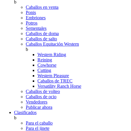
b
Caballos en venta
Ponis
Embriones
Potros
Sementales
Caballos de doma
Caballos de salto
Caballos Equitación Western
b
Western Riding
Reining
Cowhorse
Cutting
Western Pleasure
Caballos de TREC
Versatility Ranch Horse
Caballos de volteo
Caballos de ocio
Vendedores
Publicar ahora
Clasificados
b
Para el caballo
Para el jinete