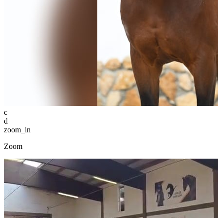
c
d
zoom_in
Zoom