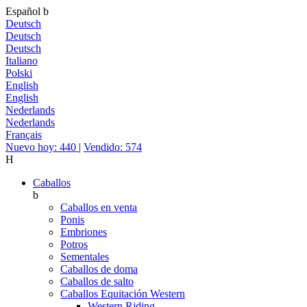
Español
b
Deutsch
Deutsch
Deutsch
Italiano
Polski
English
English
Nederlands
Nederlands
Français
Nuevo hoy: 440
|
Vendido: 574
H
Caballos
b
Caballos en venta
Ponis
Embriones
Potros
Sementales
Caballos de doma
Caballos de salto
Caballos Equitación Western
Western Riding