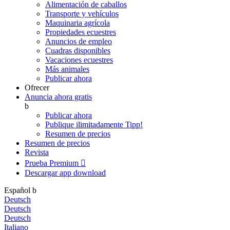
Alimentación de caballos
Transporte y vehículos
Maquinaria agrícola
Propiedades ecuestres
Anuncios de empleo
Cuadras disponibles
Vacaciones ecuestres
Más animales
Publicar ahora
Ofrecer
Anuncia ahora gratis
b
Publicar ahora
Publique ilimitadamente
Tipp!
Resumen de precios
Resumen de precios
Revista
Prueba Premium

Descargar app
download
Español
b
Deutsch
Deutsch
Deutsch
Italiano