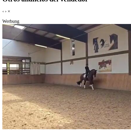
‹
›
×
Werbung