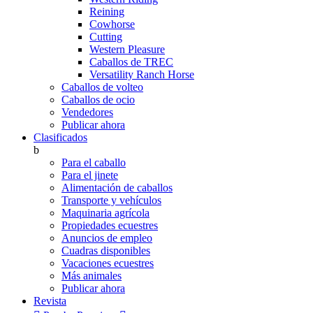
Reining
Cowhorse
Cutting
Western Pleasure
Caballos de TREC
Versatility Ranch Horse
Caballos de volteo
Caballos de ocio
Vendedores
Publicar ahora
Clasificados
b
Para el caballo
Para el jinete
Alimentación de caballos
Transporte y vehículos
Maquinaria agrícola
Propiedades ecuestres
Anuncios de empleo
Cuadras disponibles
Vacaciones ecuestres
Más animales
Publicar ahora
Revista