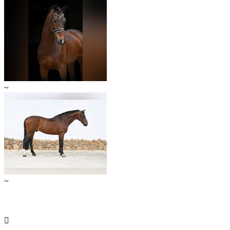
~
~
