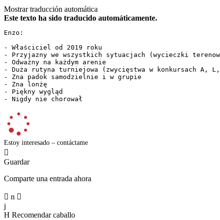
Mostrar traducción automática
Este texto ha sido traducido automáticamente.
Enzo:

- Właściciel od 2019 roku  

- Przyjazny we wszystkich sytuacjach (wycieczki terenowe
- Odważny na każdym arenie  

- Duża rutyna turniejowa (zwycięstwa w konkursach A, L,
- Zna padok samodzielnie i w grupie  

- Zna lonżę  

- Piękny wygląd  

- Nigdy nie chorował
Estoy interesado – contáctame

Guardar
Comparte una entrada ahora

n

j
H
Recomendar caballo