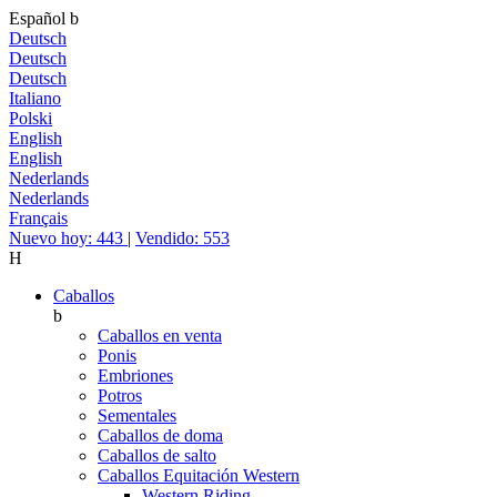
Español
b
Deutsch
Deutsch
Deutsch
Italiano
Polski
English
English
Nederlands
Nederlands
Français
Nuevo hoy: 443
|
Vendido: 553
H
Caballos
b
Caballos en venta
Ponis
Embriones
Potros
Sementales
Caballos de doma
Caballos de salto
Caballos Equitación Western
Western Riding