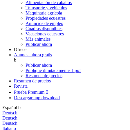
Alimentación de caballos
Transporte y vehículos
Maquinaria agrícola
Propiedades ecuestres
Anuncios de empleo
Cuadras disponibles
Vacaciones ecuestres
Más animales
Publicar ahora
Ofrecer
Anuncia ahora gratis
b
Publicar ahora
Publique ilimitadamente
Tipp!
Resumen de precios
Resumen de precios
Revista
Prueba Premium

Descargar app
download
Español
b
Deutsch
Deutsch
Deutsch
Italiano