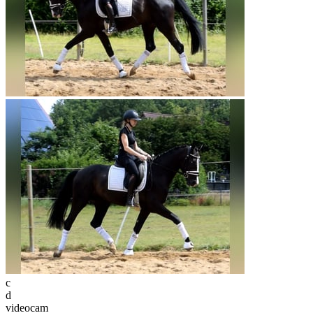
c
d
videocam