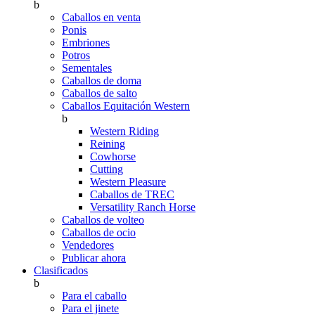
b
Caballos en venta
Ponis
Embriones
Potros
Sementales
Caballos de doma
Caballos de salto
Caballos Equitación Western
b
Western Riding
Reining
Cowhorse
Cutting
Western Pleasure
Caballos de TREC
Versatility Ranch Horse
Caballos de volteo
Caballos de ocio
Vendedores
Publicar ahora
Clasificados
b
Para el caballo
Para el jinete