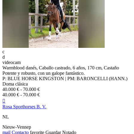
c
d
videocam
Warmblood danés, Caballo castrado, 6 años, 170 cm, Castaño
Potente y robusto, con un galope fantástico.
P: BLUE HORSE KINGSTON | PM: BARONCELLI (HANN.)
Doma clásica
40.000 € - 70.000 €
40.000 € - 70.000 €

Rosa Sporthorses B. V.
NL
Nieuw-Vennep
mail
Contacto
favorite
Guardar
Notado