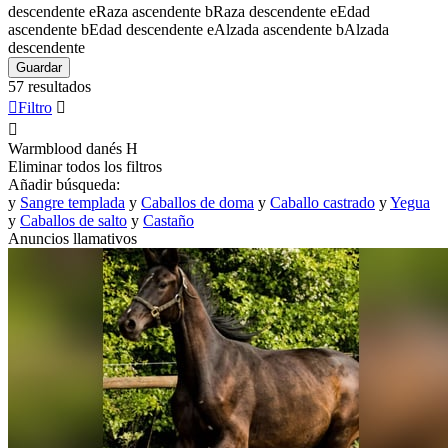
descendente
e
Raza ascendente
b
Raza descendente
e
Edad
ascendente
b
Edad descendente
e
Alzada ascendente
b
Alzada
descendente
Guardar
57 resultados

Filtro


Warmblood danés
H
Eliminar todos los filtros
Añadir búsqueda:
y
Sangre templada
y
Caballos de doma
y
Caballo castrado
y
Yegua
y
Caballos de salto
y
Castaño
Anuncios llamativos