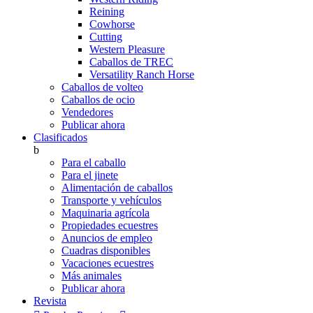
Reining
Cowhorse
Cutting
Western Pleasure
Caballos de TREC
Versatility Ranch Horse
Caballos de volteo
Caballos de ocio
Vendedores
Publicar ahora
Clasificados
b
Para el caballo
Para el jinete
Alimentación de caballos
Transporte y vehículos
Maquinaria agrícola
Propiedades ecuestres
Anuncios de empleo
Cuadras disponibles
Vacaciones ecuestres
Más animales
Publicar ahora
Revista