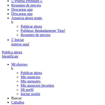

Prueba Premium

Resumen de precios
Descargar app
Descargar app
Anuncia ahora gratis
b
Publicar ahora
Publique ilimitadamente
Tipp!
Resumen de precios

Iniciar
ingrese aquí
Publica ahora
Identifícate
Mi ehorses
b
Publicar ahora
Mis anuncios
Mis mensajes
Mis anuncios favoritos
Mi perfil
Iniciar sesión
Buscar
Caballos