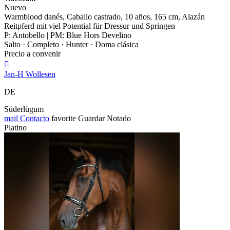
Nuevo
Warmblood danés, Caballo castrado, 10 años, 165 cm, Alazán
Reitpferd mit viel Potential für Dressur und Springen
P: Antobello | PM: Blue Hors Develino
Salto · Completo · Hunter · Doma clásica
Precio a convenir

Jan-H Wollesen
DE
Süderlügum
mail
Contacto
favorite
Guardar
Notado
Platino