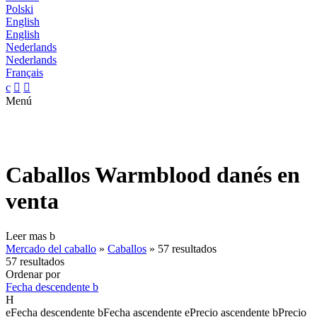
Polski
English
English
Nederlands
Nederlands
Français
c


Menú
Caballos Warmblood danés en
venta
Leer mas
b
Mercado del caballo
»
Caballos
»
57 resultados
57 resultados
Ordenar por
Fecha descendente
b
H
e
Fecha descendente
b
Fecha ascendente
e
Precio ascendente
b
Precio