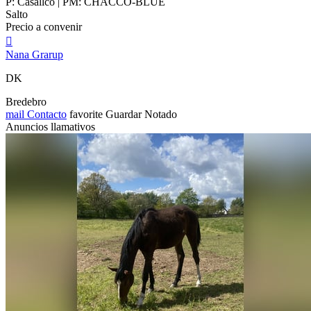
P: Casallco | PM: CHACCO-BLUE
Salto
Precio a convenir

Nana Grarup
DK
Bredebro
mail
Contacto
favorite
Guardar
Notado
Anuncios llamativos