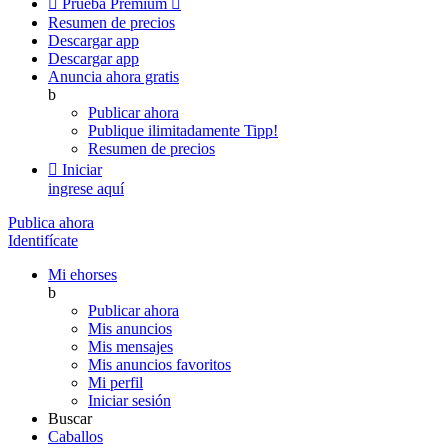

Prueba Premium

Resumen de precios
Descargar app
Descargar app
Anuncia ahora gratis
b
Publicar ahora
Publique ilimitadamente
Tipp!
Resumen de precios

Iniciar
ingrese aquí
Publica ahora
Identifícate
Mi ehorses
b
Publicar ahora
Mis anuncios
Mis mensajes
Mis anuncios favoritos
Mi perfil
Iniciar sesión
Buscar
Caballos