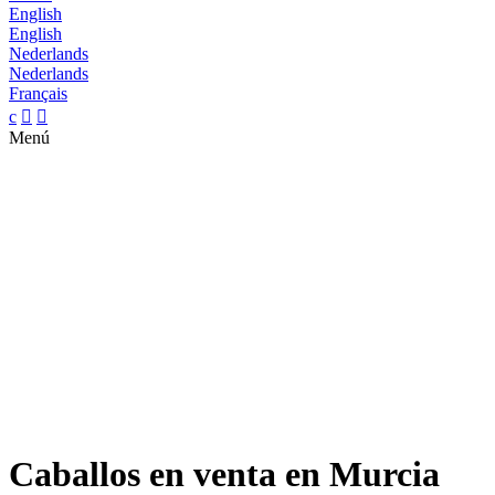
English
English
Nederlands
Nederlands
Français
c


Menú
Caballos en venta en Murcia