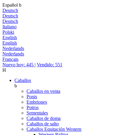
Español
b
Deutsch
Deutsch
Deutsch
Italiano
Polski
English
English
Nederlands
Nederlands
Français
Nuevo hoy: 445
|
Vendido: 551
H
Caballos
b
Caballos en venta
Ponis
Embriones
Potros
Sementales
Caballos de doma
Caballos de salto
Caballos Equitación Western
Western Riding