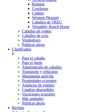
Reining
Cowhorse
Cutting
Western Pleasure
Caballos de TREC
Versatility Ranch Horse
Caballos de volteo
Caballos de ocio
Vendedores
Publicar ahora
Clasificados
b
Para el caballo
Para el jinete
Alimentación de caballos
Transporte y vehículos
Maquinaria agrícola
Propiedades ecuestres
Anuncios de empleo
Cuadras disponibles
Vacaciones ecuestres
Más animales
Publicar ahora
Revista