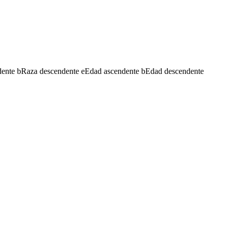
dente
b
Raza descendente
e
Edad ascendente
b
Edad descendente