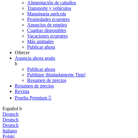
Alimentación de caballos
Transporte y vehículos
Maquinaria agrícola
Propiedades ecuestres
Anuncios de empleo
Cuadras disponibles
Vacaciones ecuestres
Más animales
Publicar ahora
Ofrecer
Anuncia ahora gratis
b
Publicar ahora
Publique ilimitadamente
Tipp!
Resumen de precios
Resumen de precios
Revista
Prueba Premium

Español
b
Deutsch
Deutsch
Deutsch
Italiano
Polski