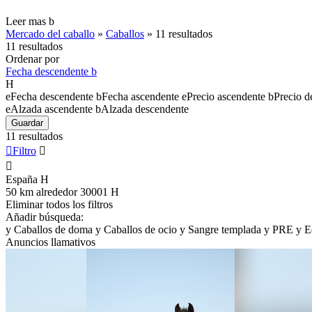
Leer mas
b
Mercado del caballo
»
Caballos
»
11 resultados
11 resultados
Ordenar por
Fecha descendente
b
H
e
Fecha descendente
b
Fecha ascendente
e
Precio ascendente
b
Precio d
e
Alzada ascendente
b
Alzada descendente
Guardar
11 resultados

Filtro


España
H
50 km alrededor 30001
H
Eliminar todos los filtros
Añadir búsqueda:
y
Caballos de doma
y
Caballos de ocio
y
Sangre templada
y
PRE
y
E
Anuncios llamativos