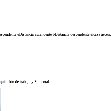
escendente
e
Distancia ascendente
b
Distancia descendente
e
Raza ascen
quitación de trabajo
y
Semental