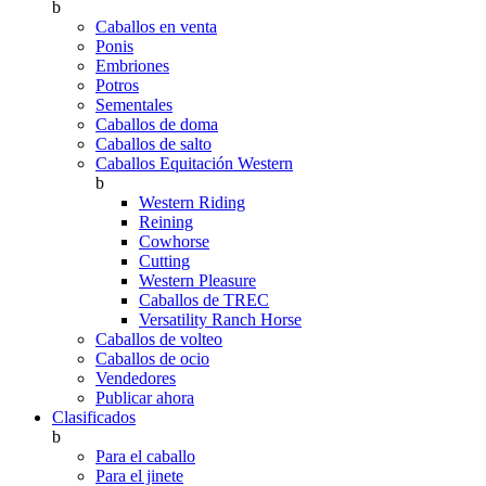
b
Caballos en venta
Ponis
Embriones
Potros
Sementales
Caballos de doma
Caballos de salto
Caballos Equitación Western
b
Western Riding
Reining
Cowhorse
Cutting
Western Pleasure
Caballos de TREC
Versatility Ranch Horse
Caballos de volteo
Caballos de ocio
Vendedores
Publicar ahora
Clasificados
b
Para el caballo
Para el jinete