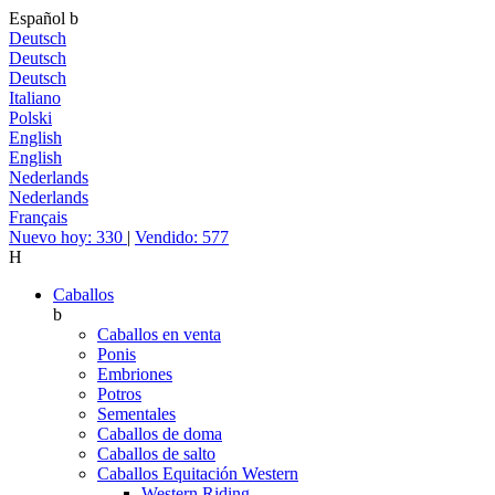
Español
b
Deutsch
Deutsch
Deutsch
Italiano
Polski
English
English
Nederlands
Nederlands
Français
Nuevo hoy: 330
|
Vendido: 577
H
Caballos
b
Caballos en venta
Ponis
Embriones
Potros
Sementales
Caballos de doma
Caballos de salto
Caballos Equitación Western
Western Riding