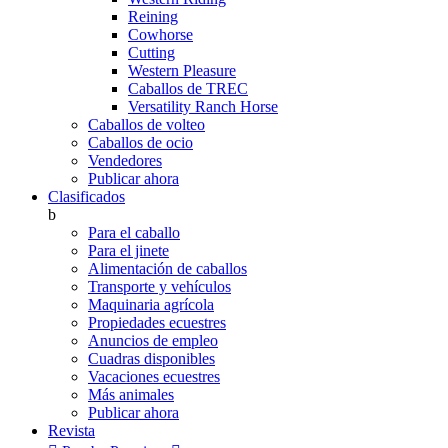
Reining
Cowhorse
Cutting
Western Pleasure
Caballos de TREC
Versatility Ranch Horse
Caballos de volteo
Caballos de ocio
Vendedores
Publicar ahora
Clasificados
b
Para el caballo
Para el jinete
Alimentación de caballos
Transporte y vehículos
Maquinaria agrícola
Propiedades ecuestres
Anuncios de empleo
Cuadras disponibles
Vacaciones ecuestres
Más animales
Publicar ahora
Revista