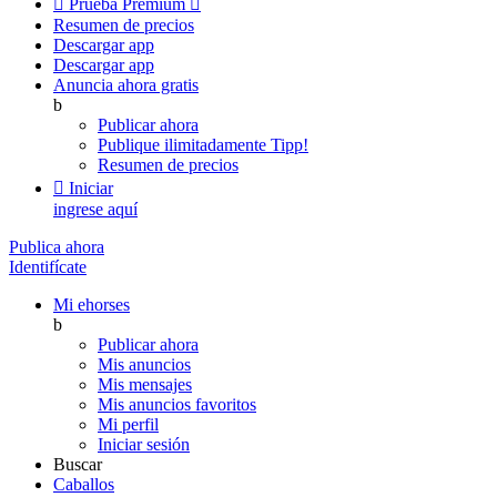

Prueba Premium

Resumen de precios
Descargar app
Descargar app
Anuncia ahora gratis
b
Publicar ahora
Publique ilimitadamente
Tipp!
Resumen de precios

Iniciar
ingrese aquí
Publica ahora
Identifícate
Mi ehorses
b
Publicar ahora
Mis anuncios
Mis mensajes
Mis anuncios favoritos
Mi perfil
Iniciar sesión
Buscar
Caballos