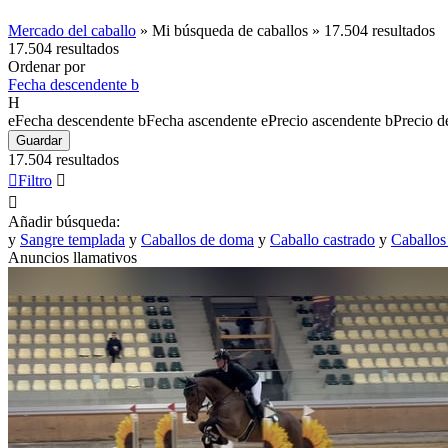
Mercado del caballo
»
Mi búsqueda de caballos
»
17.504 resultados
17.504 resultados
Ordenar por
Fecha descendente
b
H
e
Fecha descendente
b
Fecha ascendente
e
Precio ascendente
b
Precio d
Guardar
17.504 resultados

Filtro


Añadir búsqueda:
y
Sangre templada
y
Caballos de doma
y
Caballo castrado
y
Caballos
Anuncios llamativos