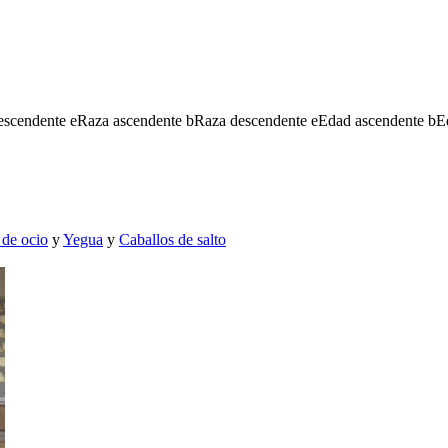
escendente
e
Raza ascendente
b
Raza descendente
e
Edad ascendente
b
E
 de ocio
y
Yegua
y
Caballos de salto