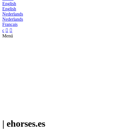
English
English
Nederlands
Nederlands
Français
c


Menú
| ehorses.es