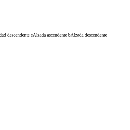
dad descendente
e
Alzada ascendente
b
Alzada descendente