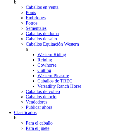
b
Caballos en venta
Ponis
Embriones
Potros
Sementales
Caballos de doma
Caballos de salto
Caballos Equitación Western
b
Western Riding
Reining
Cowhorse
Cutting
Western Pleasure
Caballos de TREC
Versatility Ranch Horse
Caballos de volteo
Caballos de ocio
Vendedores
Publicar ahora
Clasificados
b
Para el caballo
Para el jinete