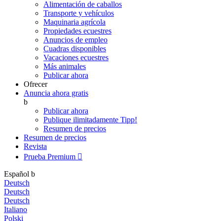
Alimentación de caballos
Transporte y vehículos
Maquinaria agrícola
Propiedades ecuestres
Anuncios de empleo
Cuadras disponibles
Vacaciones ecuestres
Más animales
Publicar ahora
Ofrecer
Anuncia ahora gratis
b
Publicar ahora
Publique ilimitadamente
Tipp!
Resumen de precios
Resumen de precios
Revista
Prueba Premium

Español
b
Deutsch
Deutsch
Deutsch
Italiano
Polski