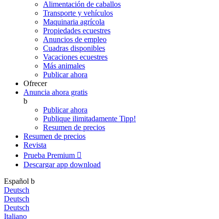
Alimentación de caballos
Transporte y vehículos
Maquinaria agrícola
Propiedades ecuestres
Anuncios de empleo
Cuadras disponibles
Vacaciones ecuestres
Más animales
Publicar ahora
Ofrecer
Anuncia ahora gratis
b
Publicar ahora
Publique ilimitadamente
Tipp!
Resumen de precios
Resumen de precios
Revista
Prueba Premium

Descargar app
download
Español
b
Deutsch
Deutsch
Deutsch
Italiano