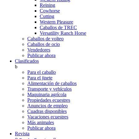
Reining
Cowhorse
Cutting
Western Pleasure
Caballos de TREC
Versatility Ranch Horse
Caballos de volteo
Caballos de ocio
Vendedores
Publicar ahora
Clasificados
b
Para el caballo
Para el jinete
Alimentación de caballos
Transporte y vehículos
Maquinaria agrícola
Propiedades ecuestres
Anuncios de empleo
Cuadras disponibles
Vacaciones ecuestres
Más animales
Publicar ahora
Revista