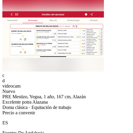
c
d
videocam
Nuevo
PRE Mestizo, Yegua, 1 año, 167 cm, Alazán
Excelente potra Alazana
Doma clásica · Equitación de trabajo
Precio a convenir
ES
Fuentes De Andalucia