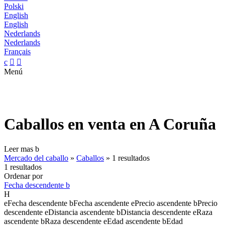
Polski
English
English
Nederlands
Nederlands
Français
c


Menú
Caballos en venta en A Coruña
Leer mas
b
Mercado del caballo
»
Caballos
»
1 resultados
1 resultados
Ordenar por
Fecha descendente
b
H
e
Fecha descendente
b
Fecha ascendente
e
Precio ascendente
b
Precio
descendente
e
Distancia ascendente
b
Distancia descendente
e
Raza
ascendente
b
Raza descendente
e
Edad ascendente
b
Edad