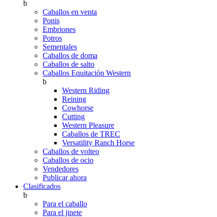
b
Caballos en venta
Ponis
Embriones
Potros
Sementales
Caballos de doma
Caballos de salto
Caballos Equitación Western
b
Western Riding
Reining
Cowhorse
Cutting
Western Pleasure
Caballos de TREC
Versatility Ranch Horse
Caballos de volteo
Caballos de ocio
Vendedores
Publicar ahora
Clasificados
b
Para el caballo
Para el jinete