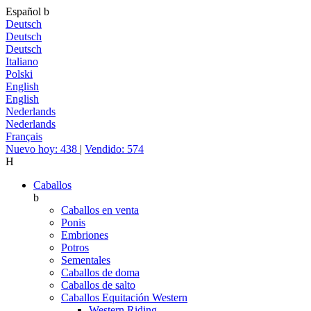
Español
b
Deutsch
Deutsch
Deutsch
Italiano
Polski
English
English
Nederlands
Nederlands
Français
Nuevo hoy: 438
|
Vendido: 574
H
Caballos
b
Caballos en venta
Ponis
Embriones
Potros
Sementales
Caballos de doma
Caballos de salto
Caballos Equitación Western
Western Riding