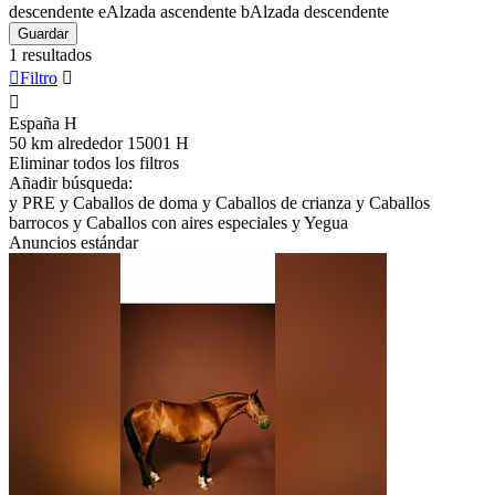
descendente
e
Alzada ascendente
b
Alzada descendente
Guardar
1 resultados

Filtro


España
H
50 km alrededor 15001
H
Eliminar todos los filtros
Añadir búsqueda:
y
PRE
y
Caballos de doma
y
Caballos de crianza
y
Caballos
barrocos
y
Caballos con aires especiales
y
Yegua
Anuncios estándar