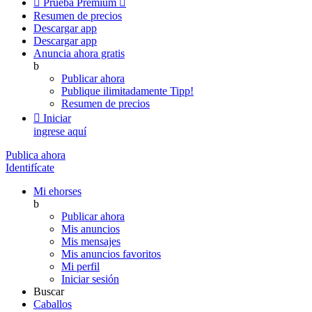

Prueba Premium

Resumen de precios
Descargar app
Descargar app
Anuncia ahora gratis
b
Publicar ahora
Publique ilimitadamente
Tipp!
Resumen de precios

Iniciar
ingrese aquí
Publica ahora
Identifícate
Mi ehorses
b
Publicar ahora
Mis anuncios
Mis mensajes
Mis anuncios favoritos
Mi perfil
Iniciar sesión
Buscar
Caballos