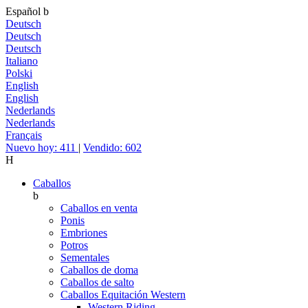
Español
b
Deutsch
Deutsch
Deutsch
Italiano
Polski
English
English
Nederlands
Nederlands
Français
Nuevo hoy: 411
|
Vendido: 602
H
Caballos
b
Caballos en venta
Ponis
Embriones
Potros
Sementales
Caballos de doma
Caballos de salto
Caballos Equitación Western
Western Riding