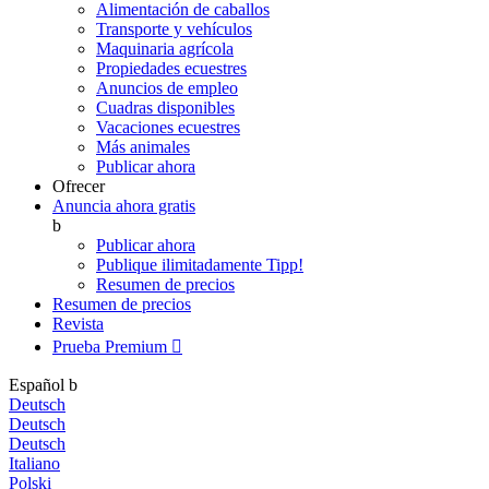
Alimentación de caballos
Transporte y vehículos
Maquinaria agrícola
Propiedades ecuestres
Anuncios de empleo
Cuadras disponibles
Vacaciones ecuestres
Más animales
Publicar ahora
Ofrecer
Anuncia ahora gratis
b
Publicar ahora
Publique ilimitadamente
Tipp!
Resumen de precios
Resumen de precios
Revista
Prueba Premium

Español
b
Deutsch
Deutsch
Deutsch
Italiano
Polski