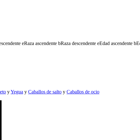
escendente
e
Raza ascendente
b
Raza descendente
e
Edad ascendente
b
E
eto
y
Yegua
y
Caballos de salto
y
Caballos de ocio