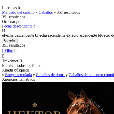
Leer mas
b
Mercado del caballo
»
Caballos
»
351 resultados
351 resultados
Ordenar por
Fecha descendente
b
H
e
Fecha descendente
b
Fecha ascendente
e
Precio ascendente
b
Precio d
Guardar
351 resultados

Filtro


Trakehner
H
Eliminar todos los filtros
Añadir búsqueda:
y
Sangre templada
y
Caballos de doma
y
Caballos de concurso compl
Anuncios llamativos