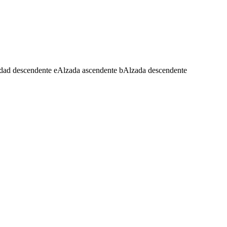
dad descendente
e
Alzada ascendente
b
Alzada descendente