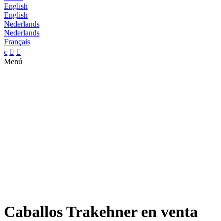
English
English
Nederlands
Nederlands
Français
c


Menú
Caballos Trakehner en venta