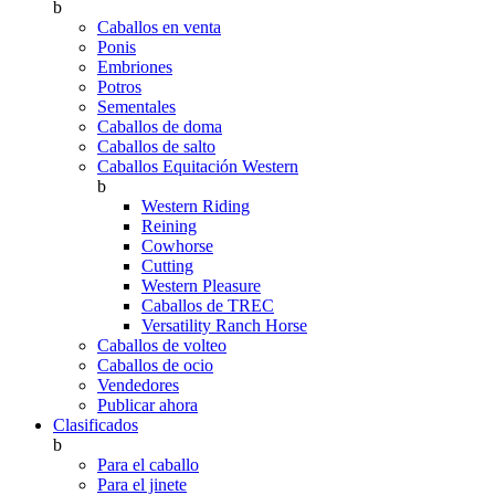
b
Caballos en venta
Ponis
Embriones
Potros
Sementales
Caballos de doma
Caballos de salto
Caballos Equitación Western
b
Western Riding
Reining
Cowhorse
Cutting
Western Pleasure
Caballos de TREC
Versatility Ranch Horse
Caballos de volteo
Caballos de ocio
Vendedores
Publicar ahora
Clasificados
b
Para el caballo
Para el jinete