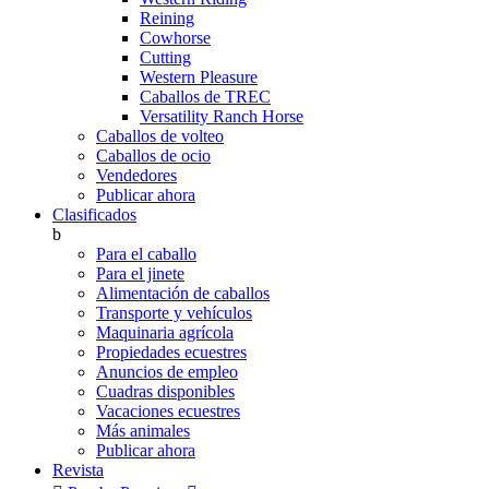
Reining
Cowhorse
Cutting
Western Pleasure
Caballos de TREC
Versatility Ranch Horse
Caballos de volteo
Caballos de ocio
Vendedores
Publicar ahora
Clasificados
b
Para el caballo
Para el jinete
Alimentación de caballos
Transporte y vehículos
Maquinaria agrícola
Propiedades ecuestres
Anuncios de empleo
Cuadras disponibles
Vacaciones ecuestres
Más animales
Publicar ahora
Revista