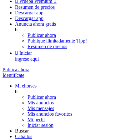

Prueba Premium

Resumen de precios
Descargar app
Descargar app
Anuncia ahora gratis
b
Publicar ahora
Publique ilimitadamente
Tipp!
Resumen de precios

Iniciar
ingrese aquí
Publica ahora
Identifícate
Mi ehorses
b
Publicar ahora
Mis anuncios
Mis mensajes
Mis anuncios favoritos
Mi perfil
Iniciar sesión
Buscar
Caballos