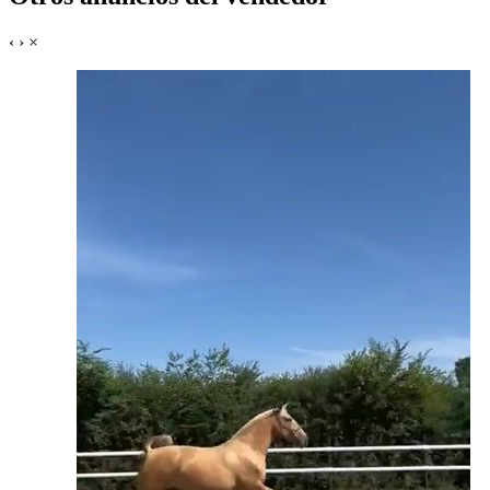
‹
›
×