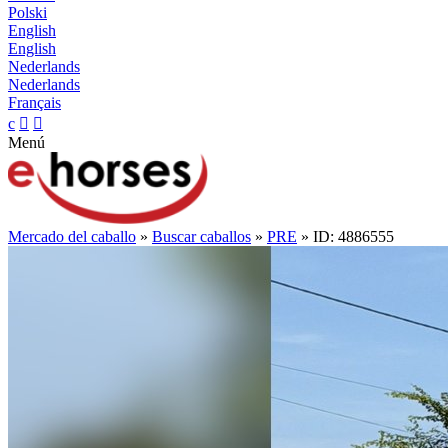
Polski
English
English
Nederlands
Nederlands
Français
c


Menú
Mercado del caballo
»
Buscar caballos
»
PRE
» ID: 4886555