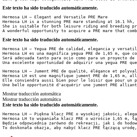
Este texto ha sido traducido automáticamente.
Hermosa LH – Elegant and Versatile PRE Mare  

Hermosa LH is a stunning PRE mare standing at 16.1 hh, 
She is suitable for both leisure riding and breeding pr
A wonderful opportunity to acquire a PRE mare that comb
Este texto ha sido traducido automáticamente.
Hermosa LH – Yegua PRE de calidad, elegancia y versatili
Hermosa LH es una magnífica yegua PRE de 1,65 m, que co
Será adecuada tanto para ocio como para un proyecto de 
Una excelente oportunidad de adquirir una yegua PRE que
Hermosa LH – Jument PRE de qualité, élégance et polyvale
Hermosa LH est une magnifique jument PRE de 1,65 m, all
Elle conviendra aussi bien pour le loisir que pour un p
Une belle opportunité d'acquérir une jument PRE alliant
Mostrar traducción automática
Mostrar traducción automática
Este texto ha sido traducido automáticamente.
Hermosa LH – Piękna klacz PRE o wysokiej jakości, elegan
Hermosa LH to wspaniała klacz PRE o wzroście 1,65 m, łą
Będzie odpowiednia zarówno do rekreacji, jak i do hodow
To doskonała okazja, aby nabyć klacz PRE łączącą urodę,