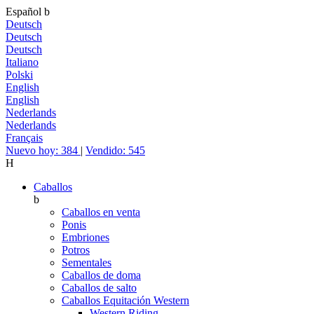
Español
b
Deutsch
Deutsch
Deutsch
Italiano
Polski
English
English
Nederlands
Nederlands
Français
Nuevo hoy: 384
|
Vendido: 545
H
Caballos
b
Caballos en venta
Ponis
Embriones
Potros
Sementales
Caballos de doma
Caballos de salto
Caballos Equitación Western
Western Riding