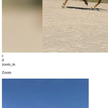
c
d
zoom_in
Zoom