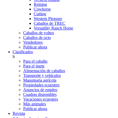
Reining
Cowhorse
Cutting
Western Pleasure
Caballos de TREC
Versatility Ranch Horse
Caballos de volteo
Caballos de ocio
Vendedores
Publicar ahora
Clasificados
b
Para el caballo
Para el jinete
Alimentación de caballos
Transporte y vehículos
Maquinaria agrícola
Propiedades ecuestres
Anuncios de empleo
Cuadras disponibles
Vacaciones ecuestres
Más animales
Publicar ahora
Revista