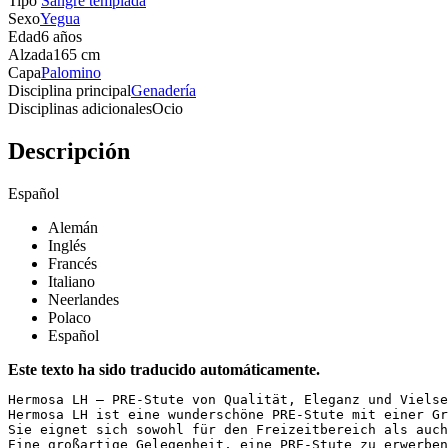
Tipo
Sangre templada
Sexo
Yegua
Edad
6 años
Alzada
165 cm
Capa
Palomino
Disciplina principal
Genadería
Disciplinas adicionales
Ocio
Descripción
Español
Alemán
Inglés
Francés
Italiano
Neerlandes
Polaco
Español
Este texto ha sido traducido automáticamente.
Hermosa LH – PRE-Stute von Qualität, Eleganz und Vielsei
Hermosa LH ist eine wunderschöne PRE-Stute mit einer Gr
Sie eignet sich sowohl für den Freizeitbereich als auch
Eine großartige Gelegenheit, eine PRE-Stute zu erwerben