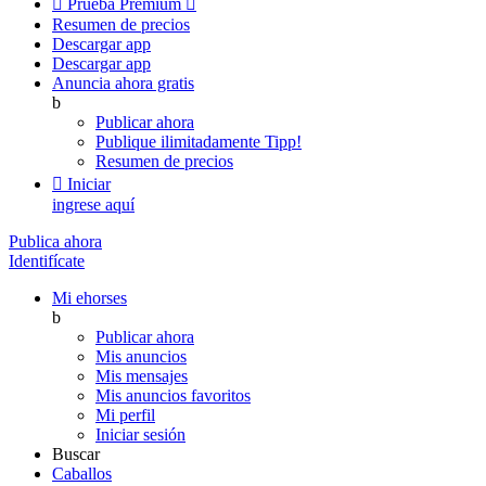

Prueba Premium

Resumen de precios
Descargar app
Descargar app
Anuncia ahora gratis
b
Publicar ahora
Publique ilimitadamente
Tipp!
Resumen de precios

Iniciar
ingrese aquí
Publica ahora
Identifícate
Mi ehorses
b
Publicar ahora
Mis anuncios
Mis mensajes
Mis anuncios favoritos
Mi perfil
Iniciar sesión
Buscar
Caballos