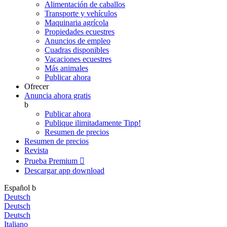
Alimentación de caballos
Transporte y vehículos
Maquinaria agrícola
Propiedades ecuestres
Anuncios de empleo
Cuadras disponibles
Vacaciones ecuestres
Más animales
Publicar ahora
Ofrecer
Anuncia ahora gratis
b
Publicar ahora
Publique ilimitadamente
Tipp!
Resumen de precios
Resumen de precios
Revista
Prueba Premium

Descargar app
download
Español
b
Deutsch
Deutsch
Deutsch
Italiano