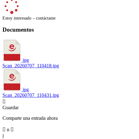
Estoy interesado – contáctame
Documentos
jpg
Scan_20260707_110418.jpg
jpg
Scan_20260707_110431.jpg

Guardar
Comparte una entrada ahora

n

j