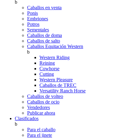
b
Caballos en venta
Ponis
Embriones
Potros
Sementales
Caballos de doma
Caballos de salto
Caballos Equitación Western
b
Western Riding
Reining
Cowhorse
Cutting
Western Pleasure
Caballos de TREC
Versatility Ranch Horse
Caballos de volteo
Caballos de ocio
Vendedores
Publicar ahora
Clasificados
b
Para el caballo
Para el jinete