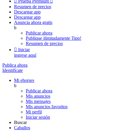

Prueba Premium

Resumen de precios
Descargar app
Descargar app
Anuncia ahora gratis
b
Publicar ahora
Publique ilimitadamente
Tipp!
Resumen de precios

Iniciar
ingrese aquí
Publica ahora
Identifícate
Mi ehorses
b
Publicar ahora
Mis anuncios
Mis mensajes
Mis anuncios favoritos
Mi perfil
Iniciar sesión
Buscar
Caballos