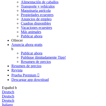
Alimentación de caballos
Transporte y vehículos
Maquinaria agrícola
Propiedades ecuestres
Anuncios de empleo
Cuadras disponibles
Vacaciones ecuestres
Más animales
Publicar ahora
Ofrecer
Anuncia ahora gratis
b
Publicar ahora
Publique ilimitadamente
Tipp!
Resumen de precios
Resumen de precios
Revista
Prueba Premium

Descargar app
download
Español
b
Deutsch
Deutsch
Deutsch
Italiano