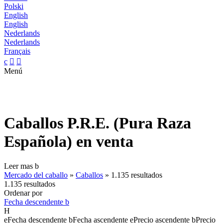
Polski
English
English
Nederlands
Nederlands
Français
c


Menú
Caballos P.R.E. (Pura Raza
Española) en venta
Leer mas
b
Mercado del caballo
»
Caballos
»
1.135 resultados
1.135 resultados
Ordenar por
Fecha descendente
b
H
e
Fecha descendente
b
Fecha ascendente
e
Precio ascendente
b
Precio