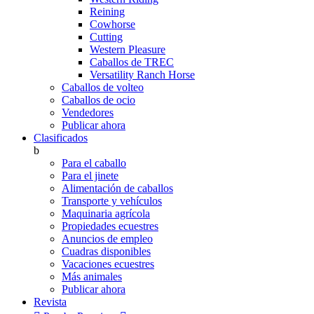
Reining
Cowhorse
Cutting
Western Pleasure
Caballos de TREC
Versatility Ranch Horse
Caballos de volteo
Caballos de ocio
Vendedores
Publicar ahora
Clasificados
b
Para el caballo
Para el jinete
Alimentación de caballos
Transporte y vehículos
Maquinaria agrícola
Propiedades ecuestres
Anuncios de empleo
Cuadras disponibles
Vacaciones ecuestres
Más animales
Publicar ahora
Revista