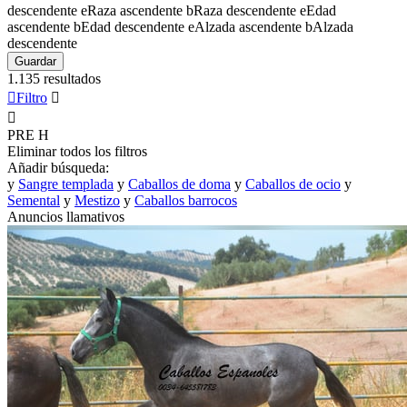
descendente
e
Raza ascendente
b
Raza descendente
e
Edad
ascendente
b
Edad descendente
e
Alzada ascendente
b
Alzada
descendente
Guardar
1.135 resultados

Filtro


PRE
H
Eliminar todos los filtros
Añadir búsqueda:
y
Sangre templada
y
Caballos de doma
y
Caballos de ocio
y
Semental
y
Mestizo
y
Caballos barrocos
Anuncios llamativos