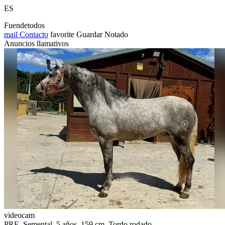
ES
Fuendetodos
mail
Contacto
favorite
Guardar
Notado
Anuncios llamativos
videocam
PRE, Semental, 5 años, 159 cm, Tordo rodado