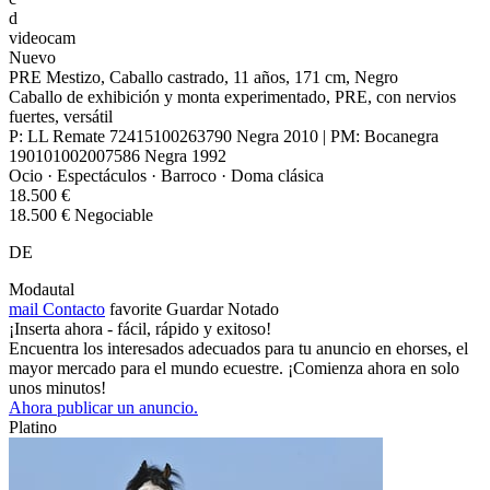
d
videocam
Nuevo
PRE Mestizo, Caballo castrado, 11 años, 171 cm, Negro
Caballo de exhibición y monta experimentado, PRE, con nervios
fuertes, versátil
P: LL Remate 72415100263790 Negra 2010 | PM: Bocanegra
190101002007586 Negra 1992
Ocio · Espectáculos · Barroco · Doma clásica
18.500 €
18.500 € Negociable
DE
Modautal
mail
Contacto
favorite
Guardar
Notado
¡Inserta ahora - fácil, rápido y exitoso!
Encuentra los interesados adecuados para tu anuncio en ehorses, el
mayor mercado para el mundo ecuestre. ¡Comienza ahora en solo
unos minutos!
Ahora publicar un anuncio.
Platino