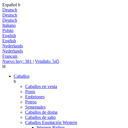
Español
b
Deutsch
Deutsch
Deutsch
Italiano
Polski
English
English
Nederlands
Nederlands
Français
Nuevo hoy: 381
|
Vendido: 545
H
Caballos
b
Caballos en venta
Ponis
Embriones
Potros
Sementales
Caballos de doma
Caballos de salto
Caballos Equitación Western
Western Riding