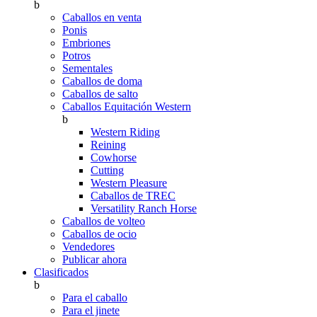
b
Caballos en venta
Ponis
Embriones
Potros
Sementales
Caballos de doma
Caballos de salto
Caballos Equitación Western
b
Western Riding
Reining
Cowhorse
Cutting
Western Pleasure
Caballos de TREC
Versatility Ranch Horse
Caballos de volteo
Caballos de ocio
Vendedores
Publicar ahora
Clasificados
b
Para el caballo
Para el jinete