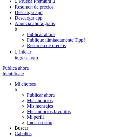

Prueba Premium

Resumen de precios
Descargar app
Descargar app
Anuncia ahora gratis
b
Publicar ahora
Publique ilimitadamente
Tipp!
Resumen de precios

Iniciar
ingrese aquí
Publica ahora
Identifícate
Mi ehorses
b
Publicar ahora
Mis anuncios
Mis mensajes
Mis anuncios favoritos
Mi perfil
Iniciar sesión
Buscar
Caballos