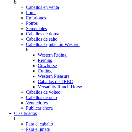
b
Caballos en venta
Ponis
Embriones
Potros
Sementales
Caballos de doma
Caballos de salto
Caballos Equitación Western
b
Western Riding
Reining
Cowhorse
Cutting
Western Pleasure
Caballos de TREC
Versatility Ranch Horse
Caballos de volteo
Caballos de ocio
Vendedores
Publicar ahora
Clasificados
b
Para el caballo
Para el jinete