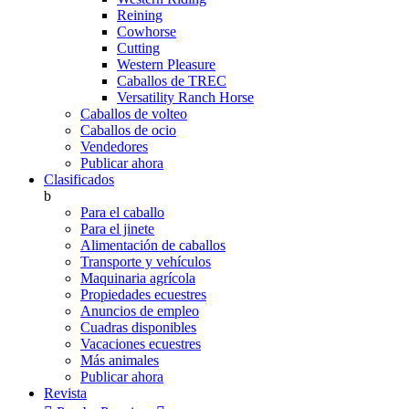
Reining
Cowhorse
Cutting
Western Pleasure
Caballos de TREC
Versatility Ranch Horse
Caballos de volteo
Caballos de ocio
Vendedores
Publicar ahora
Clasificados
b
Para el caballo
Para el jinete
Alimentación de caballos
Transporte y vehículos
Maquinaria agrícola
Propiedades ecuestres
Anuncios de empleo
Cuadras disponibles
Vacaciones ecuestres
Más animales
Publicar ahora
Revista