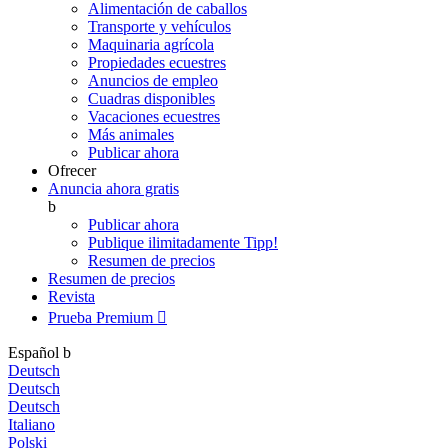
Alimentación de caballos
Transporte y vehículos
Maquinaria agrícola
Propiedades ecuestres
Anuncios de empleo
Cuadras disponibles
Vacaciones ecuestres
Más animales
Publicar ahora
Ofrecer
Anuncia ahora gratis
b
Publicar ahora
Publique ilimitadamente
Tipp!
Resumen de precios
Resumen de precios
Revista
Prueba Premium

Español
b
Deutsch
Deutsch
Deutsch
Italiano
Polski