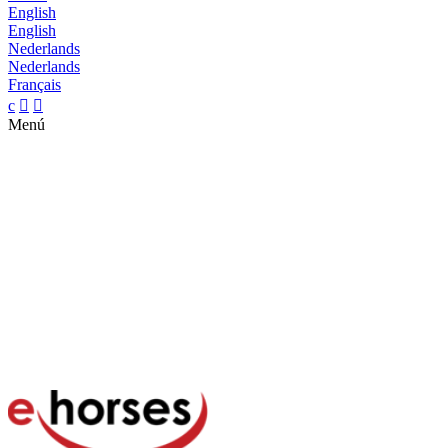
English
English
Nederlands
Nederlands
Français
c


Menú