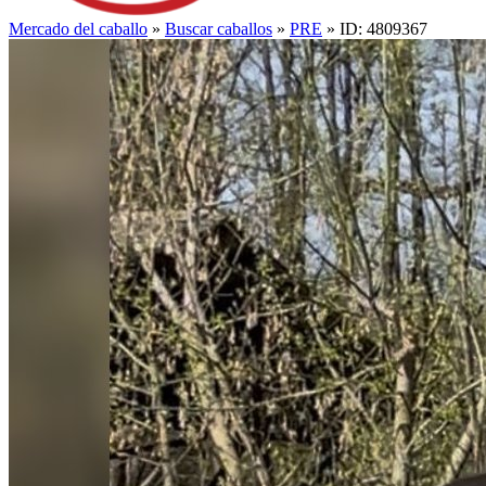
Mercado del caballo
»
Buscar caballos
»
PRE
» ID: 4809367