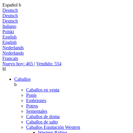
Español
b
Deutsch
Deutsch
Deutsch
Italiano
Polski
English
English
Nederlands
Nederlands
Français
Nuevo hoy: 465
|
Vendido: 554
H
Caballos
b
Caballos en venta
Ponis
Embriones
Potros
Sementales
Caballos de doma
Caballos de salto
Caballos Equitación Western
Western Riding