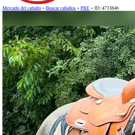
Mercado del caballo
»
Buscar caballos
»
PRE
» ID: 4733846