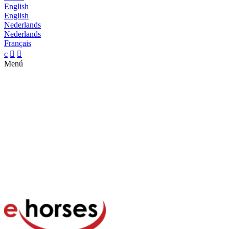
English
English
Nederlands
Nederlands
Français
c


Menú