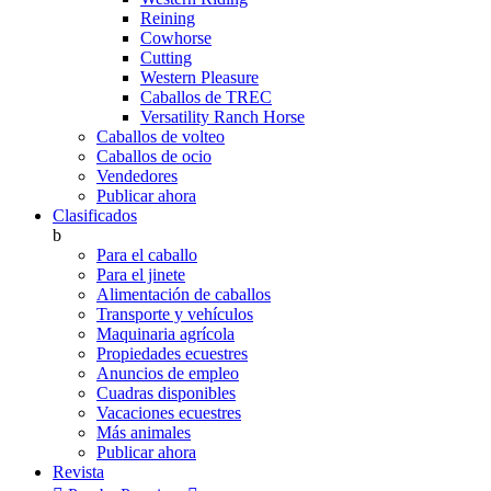
Reining
Cowhorse
Cutting
Western Pleasure
Caballos de TREC
Versatility Ranch Horse
Caballos de volteo
Caballos de ocio
Vendedores
Publicar ahora
Clasificados
b
Para el caballo
Para el jinete
Alimentación de caballos
Transporte y vehículos
Maquinaria agrícola
Propiedades ecuestres
Anuncios de empleo
Cuadras disponibles
Vacaciones ecuestres
Más animales
Publicar ahora
Revista