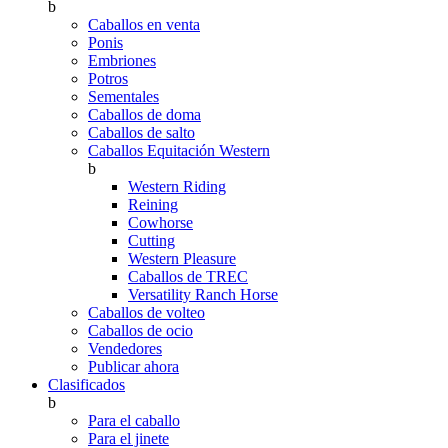
b
Caballos en venta
Ponis
Embriones
Potros
Sementales
Caballos de doma
Caballos de salto
Caballos Equitación Western
b
Western Riding
Reining
Cowhorse
Cutting
Western Pleasure
Caballos de TREC
Versatility Ranch Horse
Caballos de volteo
Caballos de ocio
Vendedores
Publicar ahora
Clasificados
b
Para el caballo
Para el jinete