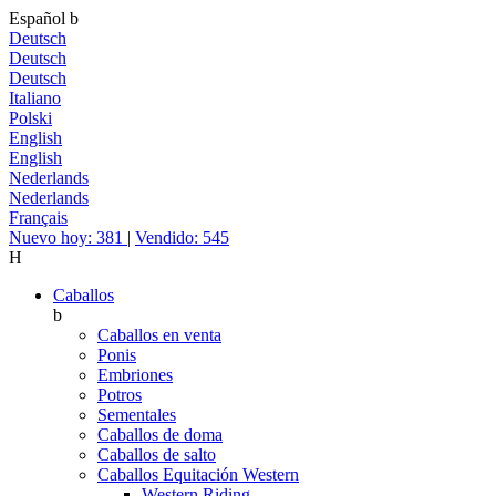
Español
b
Deutsch
Deutsch
Deutsch
Italiano
Polski
English
English
Nederlands
Nederlands
Français
Nuevo hoy: 381
|
Vendido: 545
H
Caballos
b
Caballos en venta
Ponis
Embriones
Potros
Sementales
Caballos de doma
Caballos de salto
Caballos Equitación Western
Western Riding