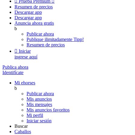

Prueba Premium

Resumen de precios
Descargar app
Descargar app
Anuncia ahora gratis
b
Publicar ahora
Publique ilimitadamente
Tipp!
Resumen de precios

Iniciar
ingrese aquí
Publica ahora
Identifícate
Mi ehorses
b
Publicar ahora
Mis anuncios
Mis mensajes
Mis anuncios favoritos
Mi perfil
Iniciar sesión
Buscar
Caballos