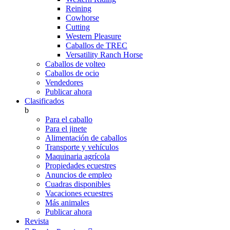
Reining
Cowhorse
Cutting
Western Pleasure
Caballos de TREC
Versatility Ranch Horse
Caballos de volteo
Caballos de ocio
Vendedores
Publicar ahora
Clasificados
b
Para el caballo
Para el jinete
Alimentación de caballos
Transporte y vehículos
Maquinaria agrícola
Propiedades ecuestres
Anuncios de empleo
Cuadras disponibles
Vacaciones ecuestres
Más animales
Publicar ahora
Revista