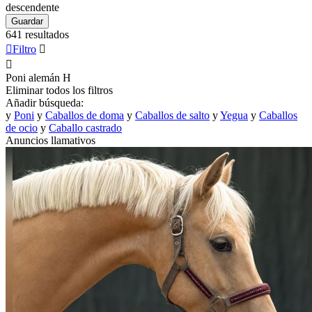
descendente
Guardar
641 resultados

Filtro


Poni alemán
H
Eliminar todos los filtros
Añadir búsqueda:
y
Poni
y
Caballos de doma
y
Caballos de salto
y
Yegua
y
Caballos
de ocio
y
Caballo castrado
Anuncios llamativos