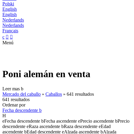
Polski
English
English
Nederlands
Nederlands
Français
c


Menú
Poni alemán en venta
Leer mas
b
Mercado del caballo
»
Caballos
»
641 resultados
641 resultados
Ordenar por
Fecha descendente
b
H
e
Fecha descendente
b
Fecha ascendente
e
Precio ascendente
b
Precio
descendente
e
Raza ascendente
b
Raza descendente
e
Edad
ascendente
b
Edad descendente
e
Alzada ascendente
b
Alzada