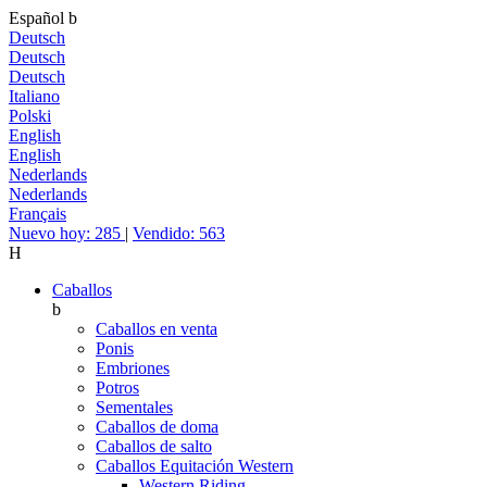
Español
b
Deutsch
Deutsch
Deutsch
Italiano
Polski
English
English
Nederlands
Nederlands
Français
Nuevo hoy: 285
|
Vendido: 563
H
Caballos
b
Caballos en venta
Ponis
Embriones
Potros
Sementales
Caballos de doma
Caballos de salto
Caballos Equitación Western
Western Riding