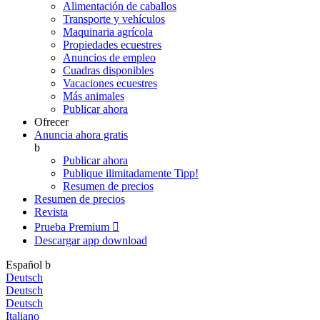
Alimentación de caballos
Transporte y vehículos
Maquinaria agrícola
Propiedades ecuestres
Anuncios de empleo
Cuadras disponibles
Vacaciones ecuestres
Más animales
Publicar ahora
Ofrecer
Anuncia ahora gratis
b
Publicar ahora
Publique ilimitadamente
Tipp!
Resumen de precios
Resumen de precios
Revista
Prueba Premium

Descargar app
download
Español
b
Deutsch
Deutsch
Deutsch
Italiano