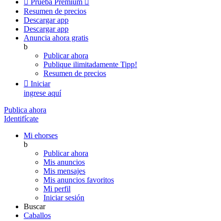

Prueba Premium

Resumen de precios
Descargar app
Descargar app
Anuncia ahora gratis
b
Publicar ahora
Publique ilimitadamente
Tipp!
Resumen de precios

Iniciar
ingrese aquí
Publica ahora
Identifícate
Mi ehorses
b
Publicar ahora
Mis anuncios
Mis mensajes
Mis anuncios favoritos
Mi perfil
Iniciar sesión
Buscar
Caballos