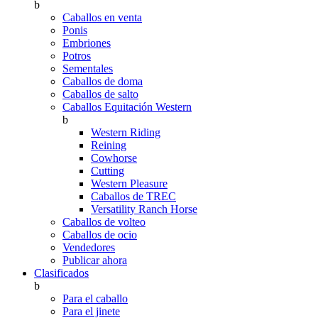
b
Caballos en venta
Ponis
Embriones
Potros
Sementales
Caballos de doma
Caballos de salto
Caballos Equitación Western
b
Western Riding
Reining
Cowhorse
Cutting
Western Pleasure
Caballos de TREC
Versatility Ranch Horse
Caballos de volteo
Caballos de ocio
Vendedores
Publicar ahora
Clasificados
b
Para el caballo
Para el jinete