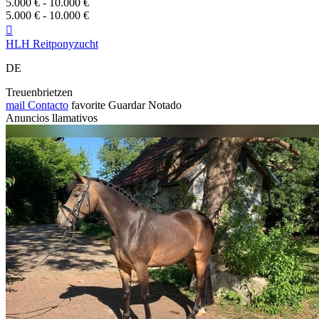
5.000 € - 10.000 €
5.000 € - 10.000 €

HLH Reitponyzucht
DE
Treuenbrietzen
mail
Contacto
favorite
Guardar
Notado
Anuncios llamativos