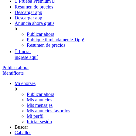

Prueba Premium

Resumen de precios
Descargar app
Descargar app
Anuncia ahora gratis
b
Publicar ahora
Publique ilimitadamente
Tipp!
Resumen de precios

Iniciar
ingrese aquí
Publica ahora
Identifícate
Mi ehorses
b
Publicar ahora
Mis anuncios
Mis mensajes
Mis anuncios favoritos
Mi perfil
Iniciar sesión
Buscar
Caballos