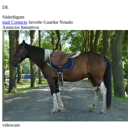
DE
Süderlügum
mail
Contacto
favorite
Guardar
Notado
Anuncios llamativos
videocam