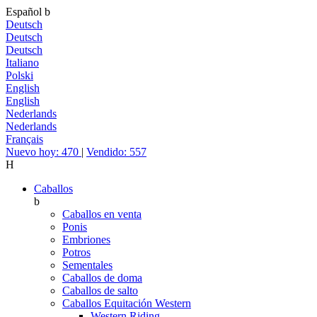
Español
b
Deutsch
Deutsch
Deutsch
Italiano
Polski
English
English
Nederlands
Nederlands
Français
Nuevo hoy: 470
|
Vendido: 557
H
Caballos
b
Caballos en venta
Ponis
Embriones
Potros
Sementales
Caballos de doma
Caballos de salto
Caballos Equitación Western
Western Riding