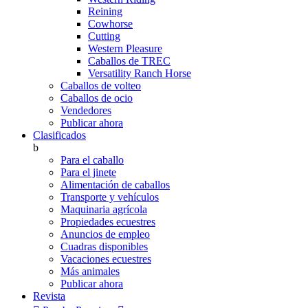
Reining
Cowhorse
Cutting
Western Pleasure
Caballos de TREC
Versatility Ranch Horse
Caballos de volteo
Caballos de ocio
Vendedores
Publicar ahora
Clasificados
b
Para el caballo
Para el jinete
Alimentación de caballos
Transporte y vehículos
Maquinaria agrícola
Propiedades ecuestres
Anuncios de empleo
Cuadras disponibles
Vacaciones ecuestres
Más animales
Publicar ahora
Revista