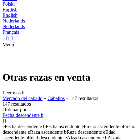
Polski
English
English
Nederlands
Nederlands
Français
c


Menú
Otras razas en venta
Leer mas
b
Mercado del caballo
»
Caballos
»
147 resultados
147 resultados
Ordenar por
Fecha descendente
b
H
e
Fecha descendente
b
Fecha ascendente
e
Precio ascendente
b
Precio
descendente
e
Raza ascendente
b
Raza descendente
e
Edad
ascendente
b
Edad descendente
e
Alzada ascendente
b
Alzada