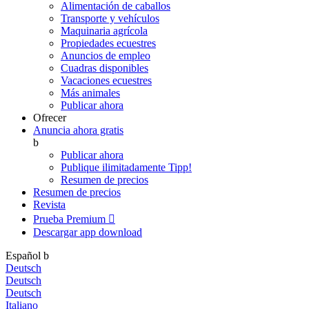
Alimentación de caballos
Transporte y vehículos
Maquinaria agrícola
Propiedades ecuestres
Anuncios de empleo
Cuadras disponibles
Vacaciones ecuestres
Más animales
Publicar ahora
Ofrecer
Anuncia ahora gratis
b
Publicar ahora
Publique ilimitadamente
Tipp!
Resumen de precios
Resumen de precios
Revista
Prueba Premium

Descargar app
download
Español
b
Deutsch
Deutsch
Deutsch
Italiano