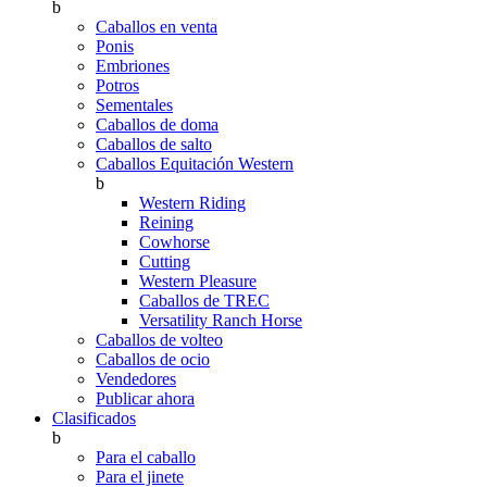
b
Caballos en venta
Ponis
Embriones
Potros
Sementales
Caballos de doma
Caballos de salto
Caballos Equitación Western
b
Western Riding
Reining
Cowhorse
Cutting
Western Pleasure
Caballos de TREC
Versatility Ranch Horse
Caballos de volteo
Caballos de ocio
Vendedores
Publicar ahora
Clasificados
b
Para el caballo
Para el jinete