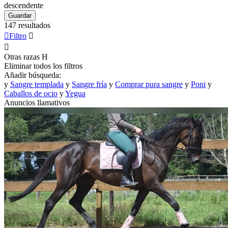
descendente
Guardar
147 resultados

Filtro


Otras razas
H
Eliminar todos los filtros
Añadir búsqueda:
y
Sangre templada
y
Sangre fría
y
Comprar pura sangre
y
Poni
y
Caballos de ocio
y
Yegua
Anuncios llamativos