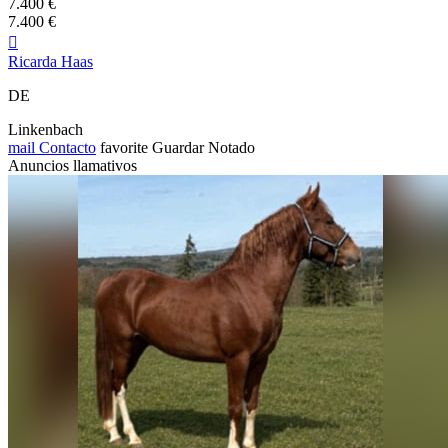
7.400 €
7.400 €

Ricarda Haas
DE
Linkenbach
mail
Contacto
favorite
Guardar
Notado
Anuncios llamativos