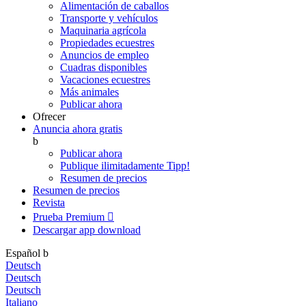
Alimentación de caballos
Transporte y vehículos
Maquinaria agrícola
Propiedades ecuestres
Anuncios de empleo
Cuadras disponibles
Vacaciones ecuestres
Más animales
Publicar ahora
Ofrecer
Anuncia ahora gratis
b
Publicar ahora
Publique ilimitadamente
Tipp!
Resumen de precios
Resumen de precios
Revista
Prueba Premium

Descargar app
download
Español
b
Deutsch
Deutsch
Deutsch
Italiano