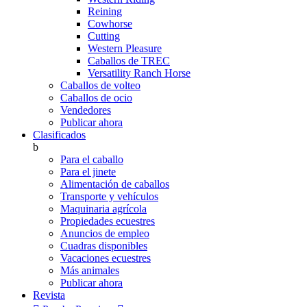
Reining
Cowhorse
Cutting
Western Pleasure
Caballos de TREC
Versatility Ranch Horse
Caballos de volteo
Caballos de ocio
Vendedores
Publicar ahora
Clasificados
b
Para el caballo
Para el jinete
Alimentación de caballos
Transporte y vehículos
Maquinaria agrícola
Propiedades ecuestres
Anuncios de empleo
Cuadras disponibles
Vacaciones ecuestres
Más animales
Publicar ahora
Revista