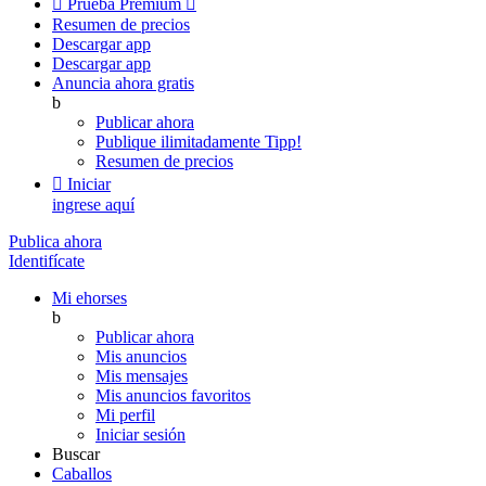

Prueba Premium

Resumen de precios
Descargar app
Descargar app
Anuncia ahora gratis
b
Publicar ahora
Publique ilimitadamente
Tipp!
Resumen de precios

Iniciar
ingrese aquí
Publica ahora
Identifícate
Mi ehorses
b
Publicar ahora
Mis anuncios
Mis mensajes
Mis anuncios favoritos
Mi perfil
Iniciar sesión
Buscar
Caballos