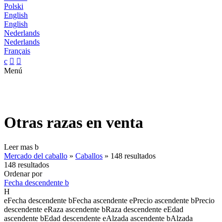
Polski
English
English
Nederlands
Nederlands
Français
c


Menú
Otras razas en venta
Leer mas
b
Mercado del caballo
»
Caballos
»
148 resultados
148 resultados
Ordenar por
Fecha descendente
b
H
e
Fecha descendente
b
Fecha ascendente
e
Precio ascendente
b
Precio
descendente
e
Raza ascendente
b
Raza descendente
e
Edad
ascendente
b
Edad descendente
e
Alzada ascendente
b
Alzada