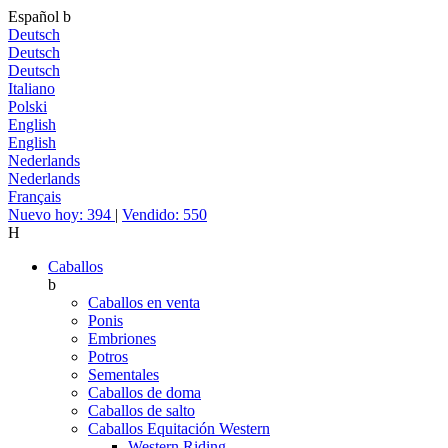
Español
b
Deutsch
Deutsch
Deutsch
Italiano
Polski
English
English
Nederlands
Nederlands
Français
Nuevo hoy: 394
|
Vendido: 550
H
Caballos
b
Caballos en venta
Ponis
Embriones
Potros
Sementales
Caballos de doma
Caballos de salto
Caballos Equitación Western
Western Riding