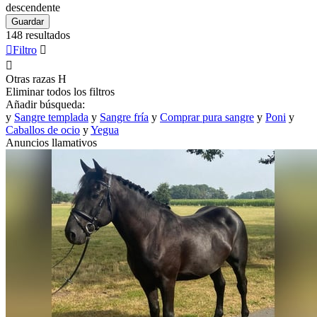
descendente
Guardar
148 resultados

Filtro


Otras razas
H
Eliminar todos los filtros
Añadir búsqueda:
y
Sangre templada
y
Sangre fría
y
Comprar pura sangre
y
Poni
y
Caballos de ocio
y
Yegua
Anuncios llamativos