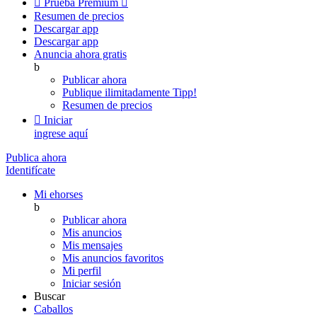

Prueba Premium

Resumen de precios
Descargar app
Descargar app
Anuncia ahora gratis
b
Publicar ahora
Publique ilimitadamente
Tipp!
Resumen de precios

Iniciar
ingrese aquí
Publica ahora
Identifícate
Mi ehorses
b
Publicar ahora
Mis anuncios
Mis mensajes
Mis anuncios favoritos
Mi perfil
Iniciar sesión
Buscar
Caballos