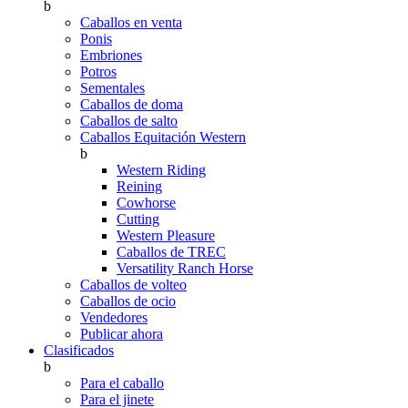
b
Caballos en venta
Ponis
Embriones
Potros
Sementales
Caballos de doma
Caballos de salto
Caballos Equitación Western
b
Western Riding
Reining
Cowhorse
Cutting
Western Pleasure
Caballos de TREC
Versatility Ranch Horse
Caballos de volteo
Caballos de ocio
Vendedores
Publicar ahora
Clasificados
b
Para el caballo
Para el jinete