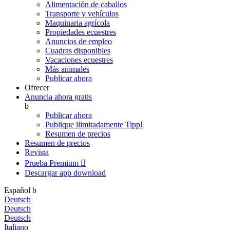
Alimentación de caballos
Transporte y vehículos
Maquinaria agrícola
Propiedades ecuestres
Anuncios de empleo
Cuadras disponibles
Vacaciones ecuestres
Más animales
Publicar ahora
Ofrecer
Anuncia ahora gratis
b
Publicar ahora
Publique ilimitadamente
Tipp!
Resumen de precios
Resumen de precios
Revista
Prueba Premium

Descargar app
download
Español
b
Deutsch
Deutsch
Deutsch
Italiano