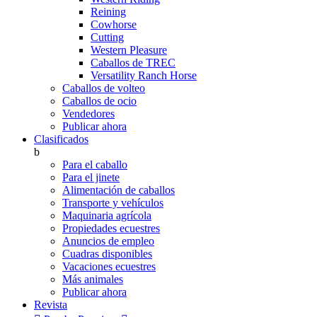
Reining
Cowhorse
Cutting
Western Pleasure
Caballos de TREC
Versatility Ranch Horse
Caballos de volteo
Caballos de ocio
Vendedores
Publicar ahora
Clasificados
b
Para el caballo
Para el jinete
Alimentación de caballos
Transporte y vehículos
Maquinaria agrícola
Propiedades ecuestres
Anuncios de empleo
Cuadras disponibles
Vacaciones ecuestres
Más animales
Publicar ahora
Revista