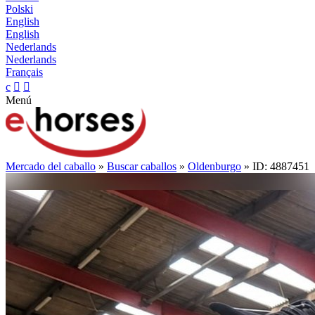
Polski
English
English
Nederlands
Nederlands
Français
c


Menú
Mercado del caballo
»
Buscar caballos
»
Oldenburgo
» ID: 4887451