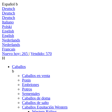
Español
b
Deutsch
Deutsch
Deutsch
Italiano
Polski
English
English
Nederlands
Nederlands
Français
Nuevo hoy: 265
|
Vendido: 570
H
Caballos
b
Caballos en venta
Ponis
Embriones
Potros
Sementales
Caballos de doma
Caballos de salto
Caballos Equitación Western
Western Riding